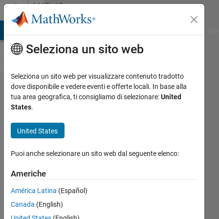
Vai al contenuto
MATLAB
Answers
ATLAB Answers
File Exchange
Cody
AI Chat Playground
Dis
Seleziona un sito web
Seleziona un sito web per visualizzare contenuto tradotto
Multiple
dove disponibile e vedere eventi e offerte locali. In base alla
tua area geografica, ti consigliamo di selezionare:
United
specific
States
.
elements
in an
United States
array
Puoi anche selezionare un sito web dal seguente elenco:
rockstar49
Americhe
20 Feb
América Latina
(Español)
2020
Canada
(English)
1
Risposta
United States
(English)