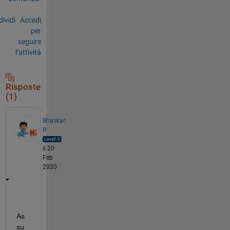
ividi
Accedi
per
seguire
l’attività
Risposte
(1)
Bhaskar
R
il 20
Feb
2020
As
su