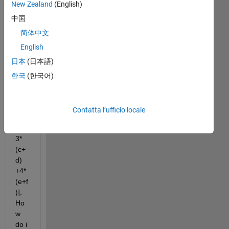
New Zealand
(English)
[a b 
中国
c d 
e f 
简体中文
g]. I 
English
wa
日本
(日本語)
nt 
to 
한국
(한국어)
su
m 
[2*
Contatta l’ufficio locale
(a + 
b) + 
3*
(c+
d) 
+4*
(e+f
)]. 
Ho
w 
do i 