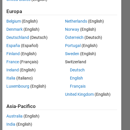
Europa
Aggiornato
20 Feb
Belgium
(English)
Netherlands
(English)
2020
Denmark
(English)
Norway
(English)
31
Visualizzazioni
Deutschland
(Deutsch)
Österreich
(Deutsch)
(30 giorni)
España
(Español)
Portugal
(English)
Finland
(English)
Sweden
(English)
France
(Français)
Switzerland
Mostra
commenti
Ireland
(English)
Deutsch
meno
Italia
(Italiano)
English
recenti
Luxembourg
(English)
Français
United Kingdom
(English)
I 
Asia-Pacifico
hav
Australia
(English)
e a 
mat
India
(English)
rix 