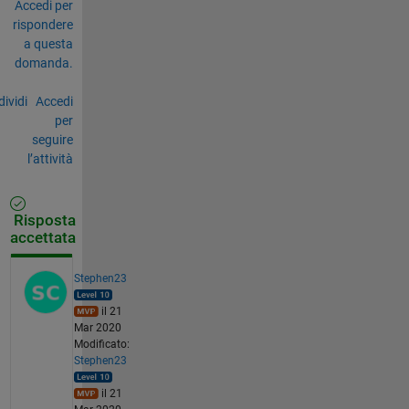
Accedi per
rispondere
a questa
domanda.
ividi
Accedi
per
seguire
l’attività
Risposta
accettata
Stephen23
il 21
Mar 2020
Modificato:
Stephen23
il 21