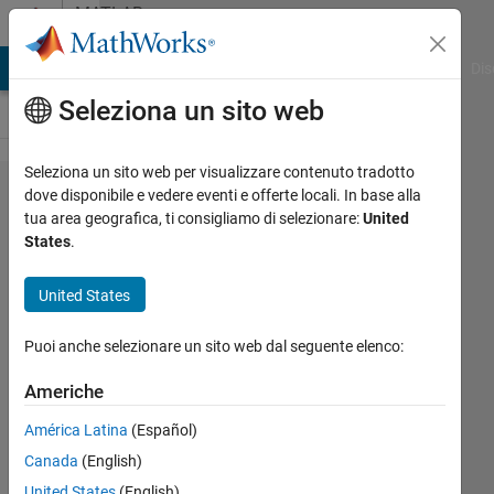
Vai al contenuto
MATLAB
Answers
ATLAB Answers
File Exchange
Cody
AI Chat Playground
Dis
Seleziona un sito web
Seleziona un sito web per visualizzare contenuto tradotto
how to do
dove disponibile e vedere eventi e offerte locali. In base alla
tua area geografica, ti consigliamo di selezionare:
United
the matrix
States
.
computation
United States
Elysi
Puoi anche selezionare un sito web dal seguente elenco:
Cochin
Americhe
21 Mar
2020
América Latina
(Español)
1
Canada
(English)
Risposta
United States
(English)