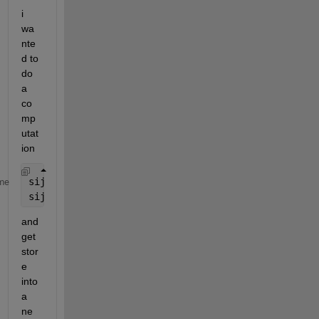
i 
wa
nte
d to 
do 
a 
co
mp
utat
ion 
sij = c0i + c0j - cij
me
sij = sji;
and 
get 
stor
e 
into 
a 
ne