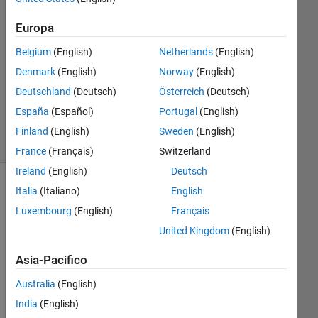
Risposta
Europa
accettata
Belgium
(English)
Netherlands
(English)
Aggiornato
Denmark
(English)
Norway
(English)
21 Mar
Deutschland
(Deutsch)
Österreich
(Deutsch)
2020
4
España
(Español)
Portugal
(English)
Visualizzazioni
Finland
(English)
Sweden
(English)
(30 giorni)
France
(Français)
Switzerland
Ireland
(English)
Deutsch
Italia
(Italiano)
English
Luxembourg
(English)
Français
United Kingdom
(English)
Asia-Pacifico
Australia
(English)
I 
India
(English)
hav