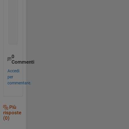
   14    9    0   10    8    5    3    1    2
   13    6   10    0   17    2   11    1    4
   10    4    8   17    0    1   12    1    7
    7   12    5    2    1    0    1    7    5
    4    1    3   11   12    1    0    3    9
    1    3    1    1    1    7    3    0    8
    2    1    2    4    7    5    9    8    0
0
Commenti
Accedi
per
commentare.
Più
risposte
(0)