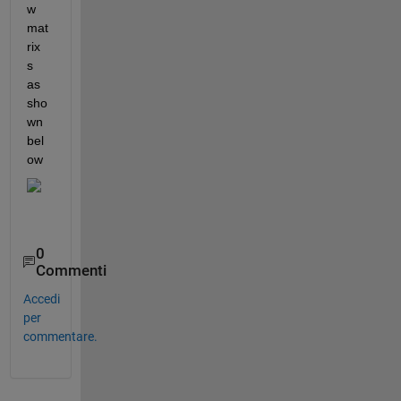
w 
mat
rix 
s 
as 
sho
wn 
bel
ow
0
Commenti
Accedi
per
commentare.