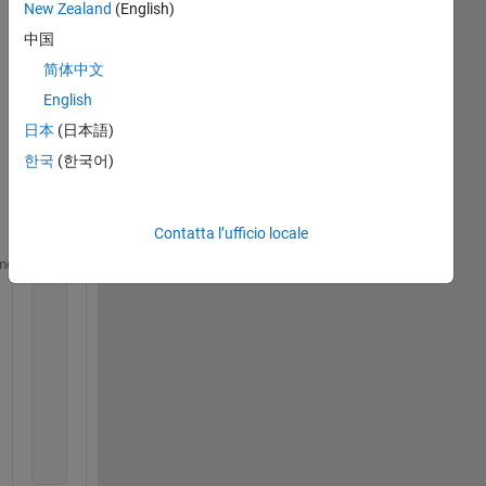
e a 
New Zealand
(English)
cos
中国
t 
简体中文
mat
rix, 
English
c, 
日本
(日本語)
with 
한국
(한국어)
val
ues 
as
Contatta l’ufficio locale
c =[0,12,11,7,10,10,9,8,6,12;
me
    12,0,8,5,9,12,14,16,17,22;
    11,8,0,9,15,17,8,18,14,22;
    7,5,9,0,7,9,11,12,12,17;
    10,9,15,7,0,3,17,7,15,18;
    10,12,17,9,3,0,18,6,15,15;
    9,14,8,11,17,18,0,16,8,16;
    8,16,18,12,7,6,16,0,11,11;
    6,17,14,12,15,15,8,11,0,10;
    12,22,22,17,15,15,16,11,10,0]