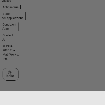
privacy
Antipirateria
Stato
dell'applicazione
Condizioni
d'uso
Contact
Us
© 1994-
2026 The
MathWorks,
Inc.
Seleziona un sito web
Italia