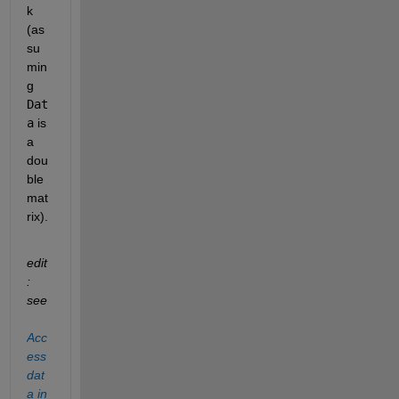
k 
(as
su
min
g 
Dat
a
 is 
a 
dou
ble 
mat
rix).
edit
: 
see 
Acc
ess 
dat
a in 