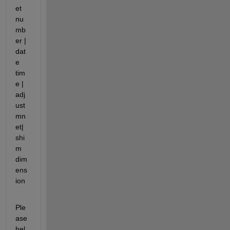
et 
nu
mb
er | 
dat
e 
tim
e | 
adj
ust
mn
et| 
shi
m 
dim
ens
ion
Ple
ase 
hel