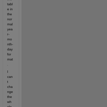
tabl
e in 
the 
nor
mal 
yea
r- 
mo
nth-
day 
for
mat
.
I 
can
t 
cha
nge 
the 
wh
ole 