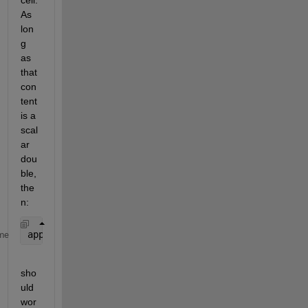
As 
lon
g 
as 
that 
con
tent 
is a 
scal
ar 
dou
ble, 
the
n:
app.UITable.Data(row_nummber,2)=raw{row_nummber,2};
me
sho
uld 
wor