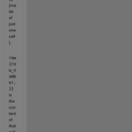
(ma
de 
of 
just 
one 
cell
),
raw
{ro
w_n
umb
er, 
2}
is 
the 
con
tent 
of 
that 
cell. 