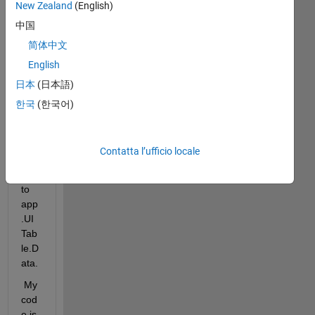
o, 
New Zealand
(English)
中国
I 
am 
简体中文
hav
English
ing 
日本
(日本語)
pro
ble
한국
(한국어)
m 
in 
assi
Contatta l’ufficio locale
gni
ng 
to 
app
.UI
Tab
le.D
ata. 
 My 
cod
e is 