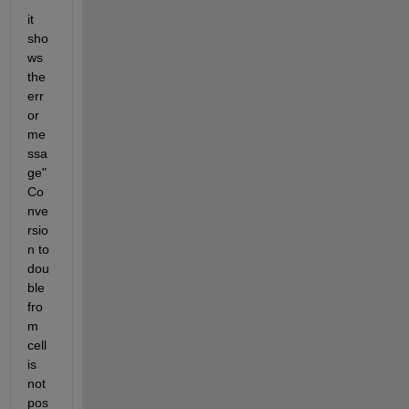
it 
sho
ws 
the 
err
or 
me
ssa
ge"
Co
nve
rsio
n to 
dou
ble 
fro
m 
cell 
is 
not 
pos