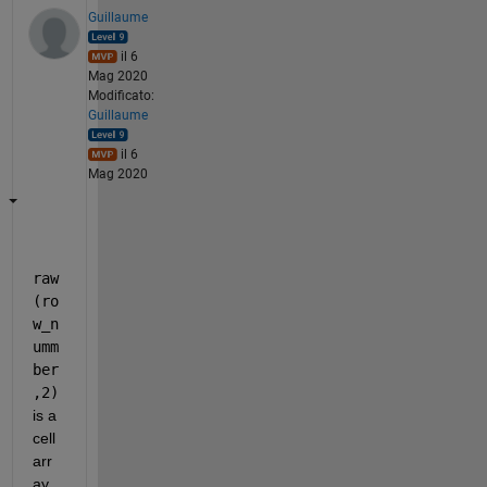
Guillaume
il 6
Mag 2020
Modificato:
Guillaume
il 6
Mag 2020
raw
(ro
w_n
umm
ber
,2)
is a 
cell 
arr
ay 