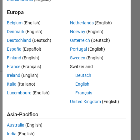
Risposta
Europa
accettata
Belgium
(English)
Netherlands
(English)
Aggiornato
Denmark
(English)
Norway
(English)
6 Mag
Deutschland
(Deutsch)
Österreich
(Deutsch)
2020
7
España
(Español)
Portugal
(English)
Visualizzazioni
Finland
(English)
Sweden
(English)
(30 giorni)
France
(Français)
Switzerland
Ireland
(English)
Deutsch
Italia
(Italiano)
English
Mostra
commenti
Luxembourg
(English)
Français
meno
United Kingdom
(English)
recenti
Asia-Pacifico
Australia
(English)
India
(English)
hell