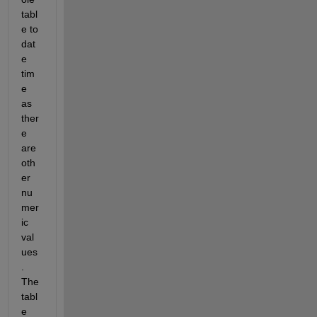
tabl
e to 
dat
e 
tim
e 
as 
ther
e 
are 
oth
er 
nu
mer
ic 
val
ues
. 
The 
tabl
e 