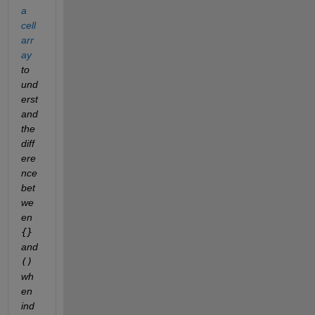
a 
cell 
arr
ay
to 
und
erst
and 
the 
diff
ere
nce 
bet
we
en 
{}
and 
()
wh
en 
ind