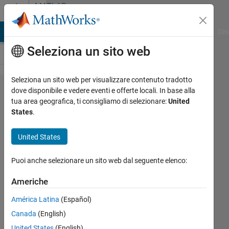
Vai al contenuto
MATLAB
Answers
ATLAB Answers
File Exchange
Cody
AI Chat Playground
Dis
Seleziona un sito web
Seleziona un sito web per visualizzare contenuto tradotto
app.UITable.Data
dove disponibile e vedere eventi e offerte locali. In base alla
tua area geografica, ti consigliamo di selezionare:
United
assignment
States
.
problem
United States
Sharmin
Puoi anche selezionare un sito web dal seguente elenco:
Sultana
Sheuly
Americhe
5 Mag
2020
América Latina
(Español)
1
Canada
(English)
Risposta
United States
(English)