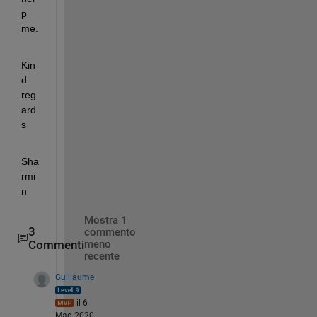
p 
me.
Kin
d 
reg
ard
s
Sha
rmi
n
Mostra 1
3
commento
Commenti
meno
recente
Guillaume
il 6
Mag 2020