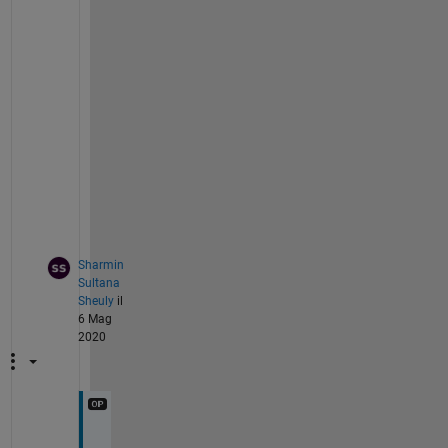
o
u
b
l
e 
a
r
r
a
y
.
Sharmin
Sultana
Sheuly
il
6 Mag
2020
H