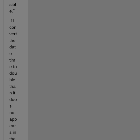
sibl
e."
If I 
con
vert 
the 
dat
e 
tim
e to 
dou
ble 
tha
n it 
doe
s 
not 
app
ear
s in 
the 