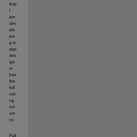
that 
I 
am 
dev
elo
pin
g in 
app 
des
ign
er 
has 
the 
foll
owi
ng 
col
um
ns
Pall