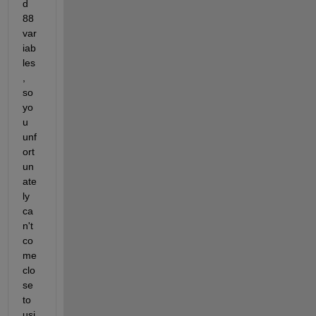
d 
88 
var
iab
les
, 
so 
yo
u 
unf
ort
un
ate
ly 
ca
n't 
co
me 
clo
se 
to 
usi