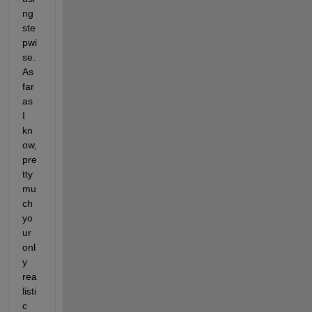
ng 
ste
pwi
se.  
As 
far 
as 
I 
kn
ow, 
pre
tty 
mu
ch 
yo
ur 
onl
y 
rea
listi
c 