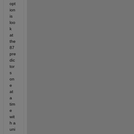
opt
ion 
is 
loo
k 
at 
the 
87 
pre
dic
tor
s 
on
e 
at 
a 
tim
e 
wit
h a 
uni