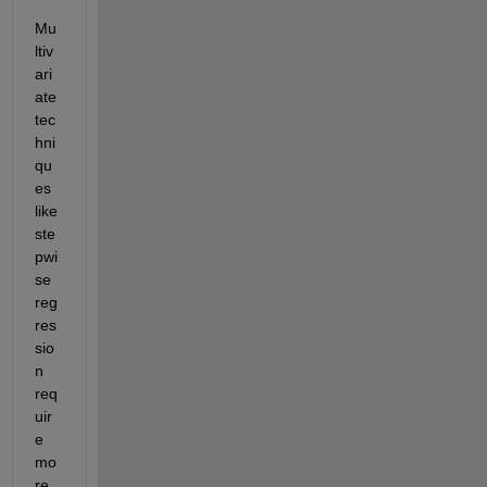
Mu
ltiv
ari
ate 
tec
hni
qu
es 
like 
ste
pwi
se 
reg
res
sio
n 
req
uir
e 
mo
re 