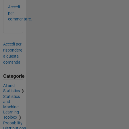
Accedi
per
commentare.
Accedi per
rispondere
a questa
domanda.
Categorie
AI and
Statistics
Statistics
and
Machine
Learning
Toolbox
Probability
Distributions