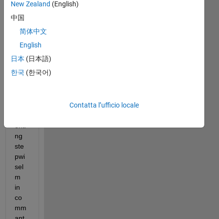
doi
New Zealand
(English)
ng 
中国
ste
简体中文
pwi
se 
English
reg
日本
(日本語)
res
한국
(한국어)
sio
n 
and 
Contatta l’ufficio locale
imp
lem
enti
ng 
ste
pwi
sel
m 
in 
co
mm
ant 