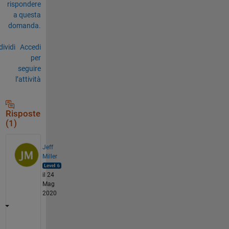
rispondere
a questa
domanda.
ividi
Accedi
per
seguire
l’attività
Risposte
(1)
Jeff
Miller
il 24
Mag
2020