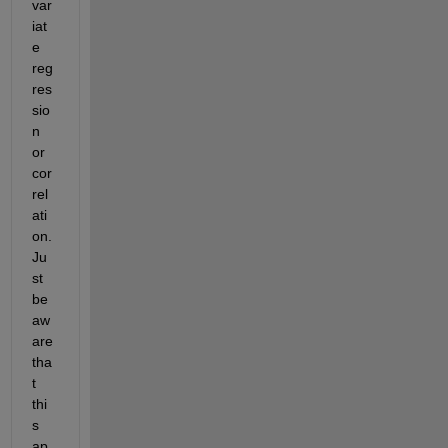
var
iat
e 
reg
res
sio
n 
or 
cor
rel
ati
on.  
Ju
st 
be 
aw
are 
tha
t 
thi
s 
ap