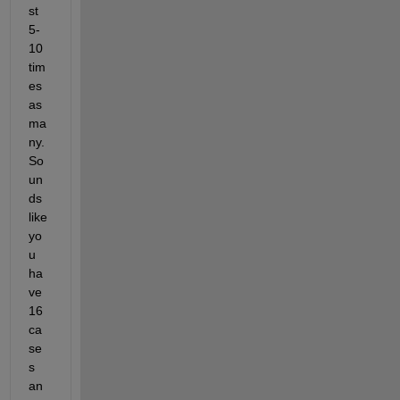
st 
5-
10 
tim
es 
as 
ma
ny. 
So
un
ds 
like 
yo
u 
ha
ve 
16 
ca
se
s 
an