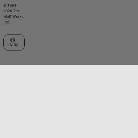
© 1994-
2026 The
MathWorks,
Inc.
Seleziona un sito web
Italia