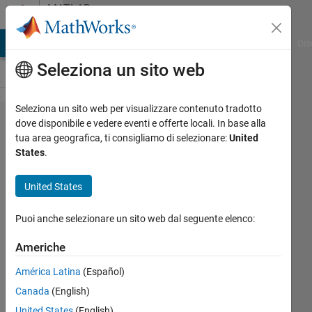
Vai al contenuto
MATLAB
Answers
ATLAB Answers
File Exchange
Cody
AI Chat Playground
Dis
Seleziona un sito web
Seleziona un sito web per visualizzare contenuto tradotto
Why does
dove disponibile e vedere eventi e offerte locali. In base alla
tua area geografica, ti consigliamo di selezionare:
United
stepwiselm
States
.
function
output NaN
United States
with model
Puoi anche selezionare un sito web dal seguente elenco:
interactions?
Americhe
Jhon
América Latina
(Español)
Gray
Canada
(English)
23 Mag
United States
(English)
2020