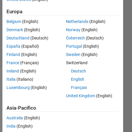
1
Europa
Risposta
Belgium
(English)
Netherlands
(English)
Aggiornato
Denmark
(English)
Norway
(English)
24 Mag
Deutschland
(Deutsch)
Österreich
(Deutsch)
2020
5
España
(Español)
Portugal
(English)
Visualizzazioni
Finland
(English)
Sweden
(English)
(30 giorni)
France
(Français)
Switzerland
Ireland
(English)
Deutsch
Italia
(Italiano)
English
Luxembourg
(English)
Français
United Kingdom
(English)
Asia-Pacifico
Australia
(English)
I 
India
(English)
was 