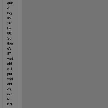
quit
e 
big.
It's 
16 
by 
88. 
So 
ther
e's 
87 
vari
abl
e. I 
put 
vari
abl
es 
in 1 
to 
87t