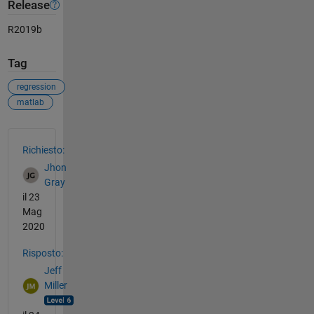
Release
R2019b
Tag
regression
matlab
Vedere anche
Richiesto:
Jhon
Gray
il 23
Mag
2020
Risposto:
Jeff
Miller