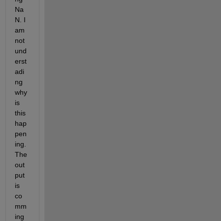
Na
N. I 
am 
not 
und
erst
adi
ng 
why 
is 
this 
hap
pen
ing. 
The 
out
put 
is 
co
mm
ing 