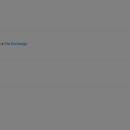
a
e
File Exchange