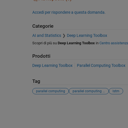
Accedi per rispondere a questa domanda.
Categorie
AI and Statistics
Deep Learning Toolbox
Scopri di più su
Deep Learning Toolbox
in
Centro assistenz
Prodotti
Deep Learning Toolbox
Parallel Computing Toolbox
Tag
parallel computing
parallel computing toolbox
lstm
Vedere anche