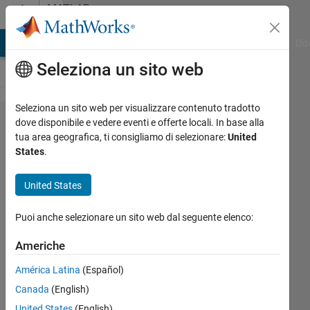
Vai al contenuto
MATLAB
Answers
ATLAB Answers
File Exchange
Cody
AI Chat Playground
Dis
Seleziona un sito web
Seleziona un sito web per visualizzare contenuto tradotto
Difference
dove disponibile e vedere eventi e offerte locali. In base alla
tua area geografica, ti consigliamo di selezionare:
United
b/w
States
.
periodogram
and square
United States
of FT of
Puoi anche selezionare un sito web dal seguente elenco:
signal
method to
Americhe
calculate the
América Latina
(Español)
PSD
Canada
(English)
United States
(English)