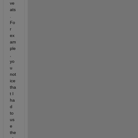
ve
ats
. 
Fo
r 
ex
am
ple
, 
yo
u 
not
ice 
tha
t I 
ha
d 
to 
us
e 
the 