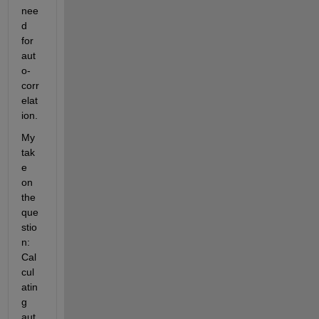
nee
d 
for 
aut
o-
corr
elat
ion.
My 
tak
e 
on 
the 
que
stio
n: 
Cal
cul
atin
g 
aut