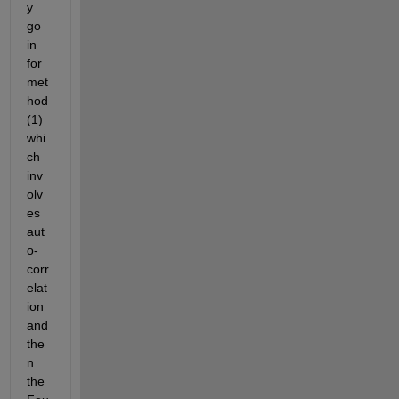
y 
go 
in 
for 
met
hod 
(1) 
whi
ch 
inv
olv
es 
aut
o-
corr
elat
ion 
and 
the
n 
the 