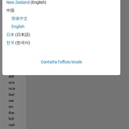
New Zealand
(English)
recenti
中国
简体中文
English
I 
wa
日本
(日本語)
nt 
한국
(한국어)
to 
und
erst
Contatta l’ufficio locale
and 
the 
diff
ere
nce 
bet
we
en 
the 
foll
owi