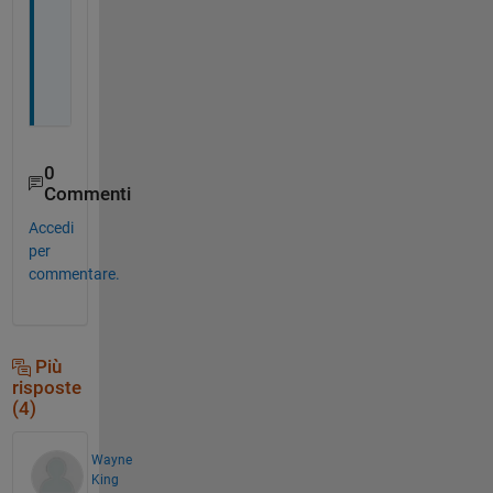
n
c
e
.
0
Commenti
Accedi
per
commentare.
Più
risposte
(4)
Wayne
King