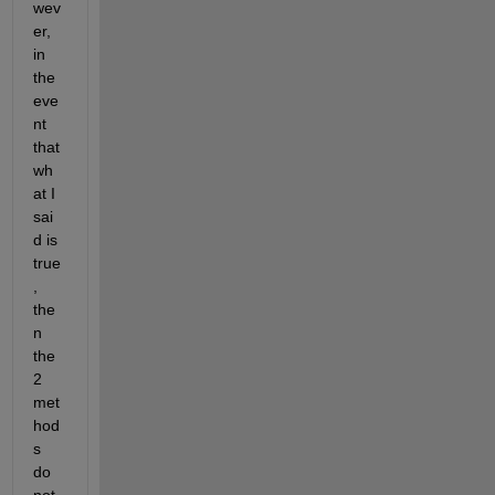
wev
er, 
in 
the 
eve
nt 
that 
wh
at I 
sai
d is 
true
, 
the
n 
the 
2 
met
hod
s 
do 