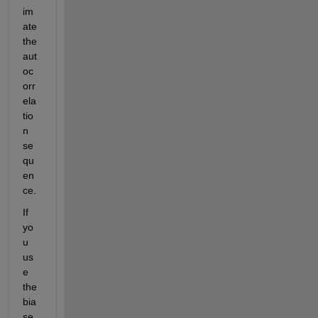
im
ate 
the 
aut
oc
orr
ela
tio
n 
se
qu
en
ce.
If 
yo
u 
us
e 
the 
bia
se