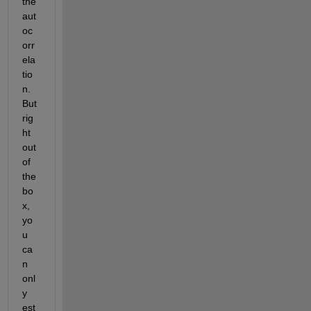
the 
aut
oc
orr
ela
tio
n. 
But 
rig
ht 
out 
of 
the 
bo
x, 
yo
u 
ca
n 
onl
y 
est