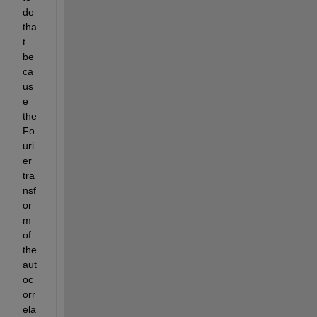
do 
tha
t 
be
ca
us
e 
the 
Fo
uri
er 
tra
nsf
or
m 
of 
the 
aut
oc
orr
ela