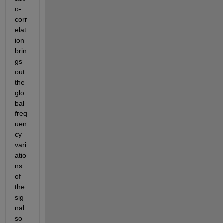
o-
corr
elat
ion 
brin
gs 
out 
the 
glo
bal 
freq
uen
cy 
vari
atio
ns 
of 
the 
sig
nal 
so 