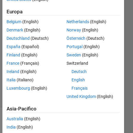
Rohan
Europa
7 Dic
2012
Belgium
(English)
Netherlands
(English)
5
Denmark
(English)
Norway
(English)
Risposte
Deutschland
(Deutsch)
Österreich
(Deutsch)
Risposta
España
(Español)
Portugal
(English)
accettata
Finland
(English)
Sweden
(English)
France
(Français)
Switzerland
Aggiornato
Ireland
(English)
Deutsch
27 Set
2020
Italia
(Italiano)
English
30
Luxembourg
(English)
Français
Visualizzazioni
United Kingdom
(English)
(30 giorni)
Asia-Pacifico
Australia
(English)
Mostra
commenti
India
(English)
meno