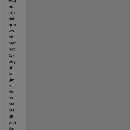
Fou
rier 
Tra
nsf
orm 
wh
en 
met
hod 
(2) 
oug
ht 
to 
giv
e 
the 
sa
me 
res
ult 
with 
the 