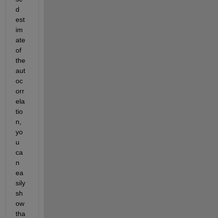
d 
est
im
ate 
of 
the 
aut
oc
orr
ela
tio
n, 
yo
u 
ca
n 
ea
sily 
sh
ow 
tha