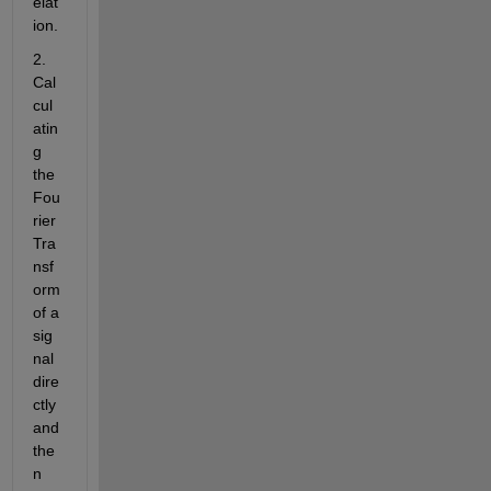
elat
ion.
2. 
Cal
cul
atin
g 
the 
Fou
rier 
Tra
nsf
orm 
of a 
sig
nal 
dire
ctly 
and 
the
n 