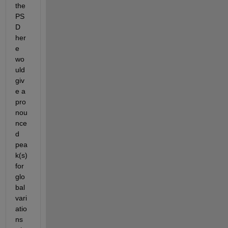
the 
PS
D 
her
e 
wo
uld 
giv
e a 
pro
nou
nce
d 
pea
k(s) 
for 
glo
bal 
vari
atio
ns 