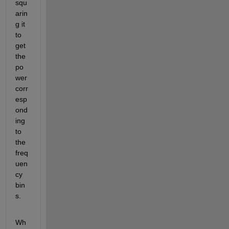
squ
arin
g it 
to 
get 
the 
po
wer 
corr
esp
ond
ing 
to 
the 
freq
uen
cy 
bin
s.
Wh