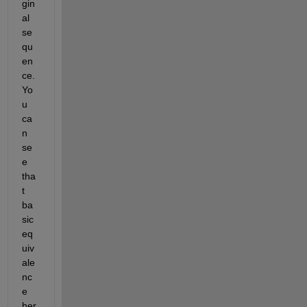
gin
al 
se
qu
en
ce. 
Yo
u 
ca
n 
se
e 
tha
t 
ba
sic 
eq
uiv
ale
nc
e 
her