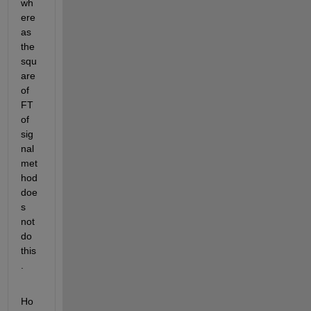
wh
ere
as 
the 
squ
are 
of 
FT 
of 
sig
nal 
met
hod 
doe
s 
not 
do 
this
.
Ho