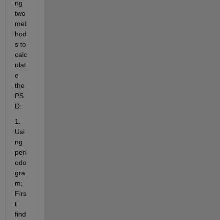
ng 
two 
met
hod
s to 
calc
ulat
e 
the 
PS
D:
1. 
Usi
ng 
peri
odo
gra
m; 
Firs
t 
find