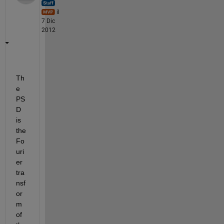
il
7 Dic
2012
Th
e 
PS
D 
is 
the 
Fo
uri
er 
tra
nsf
or
m 
of 