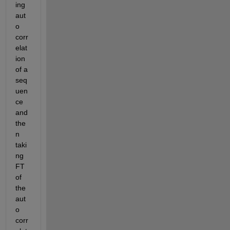
ing 
aut
o 
corr
elat
ion 
of a 
seq
uen
ce 
and 
the
n 
taki
ng 
FT 
of 
the 
aut
o 
corr