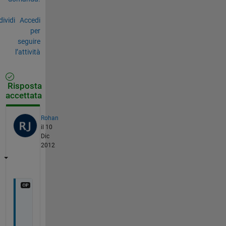
ividi
Accedi
per
seguire
l’attività
Risposta
accettata
Rohan
il 10
Dic
2012
b
o
u