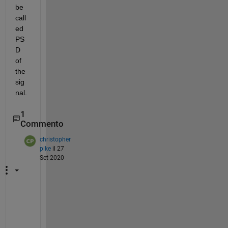
be 
call
ed 
PS
D 
of 
the 
sig
nal.
1
Commento
christopher
pike
il 27
Set 2020
R
o
h