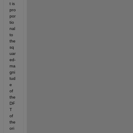
t is 
pro
por
tio
nal 
to 
the 
sq
uar
ed-
ma
gni
tud
e 
of 
the 
DF
T 
of 
the 
ori