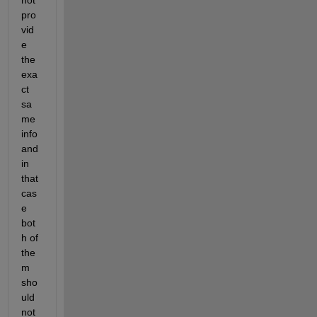
not 
pro
vid
e 
the 
exa
ct 
sa
me 
info 
and 
in 
that 
cas
e 
bot
h of 
the
m 
sho
uld 
not 