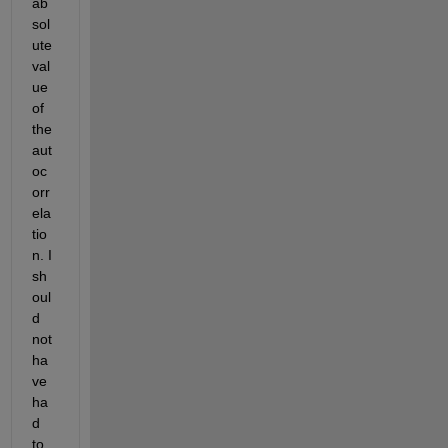
ab
sol
ute 
val
ue 
of 
the 
aut
oc
orr
ela
tio
n. I 
sh
oul
d 
not 
ha
ve 
ha
d 
to 