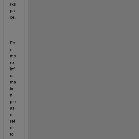
rks
pa
ce.
Fo
r 
mo
re 
inf
or
ma
tio
n, 
ple
as
e 
ref
er 
to 