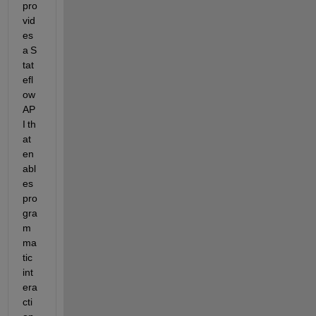
pro
vid
es 
a 
S
tat
efl
ow
AP
I th
at 
en
abl
es 
pro
gra
m
ma
tic 
int
era
cti