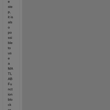
e 
ste
p, 
it is 
als
o 
po
ssi
ble 
to 
us
e 
a 
MA
TL
AB 
Fu
nct
ion 
blo
ck 
or 