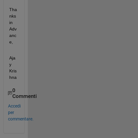
Tha
nks 
in 
Adv
anc
e,
Aja
y 
Kris
hna
0
Commenti
Accedi
per
commentare.