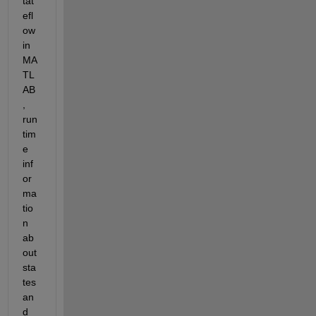
tat
efl
ow
in 
MA
TL
AB
, 
run
tim
e 
inf
or
ma
tio
n 
ab
out 
sta
tes 
an
d 