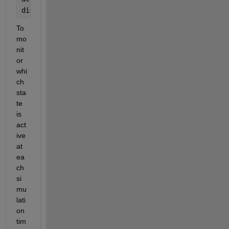
disp(activeStates.Name); 
To 
mo
nit
or
whi
ch 
sta
te 
is 
act
ive 
at 
ea
ch 
si
mu
lati
on 
tim