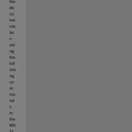
the 
do
cu
me
nta
tio
n 
usi
ng 
the 
foll
owi
ng 
co
m
ma
nd
s 
in 
the 
MA
TL