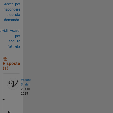
Accedi per
rispondere
a questa
domanda.
ividi
Accedi
per
seguire
l’attività
Risposte
(1)
Vedant
Shah
il
20 Giu
2025
Hi 