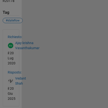
R2017a
Tag
#stateflow
Vedere anche
Richiesto:
Ajay krishna
Vasanthakumar
il 20
Lug
2020
Risposto:
Vedant
Shah
il 20
Giu
2025