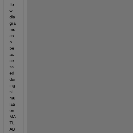
flo
w 
dia
gra
ms 
ca
n 
be 
ac
ce
ss
ed 
dur
ing 
si
mu
lati
on. 
MA
TL
AB 