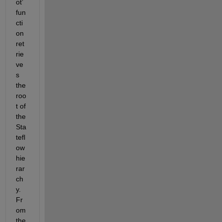
ot
’
fun
cti
on 
ret
rie
ve
s 
the 
roo
t of 
the 
Sta
tefl
ow
hie
rar
ch
y. 
Fr
om 
the