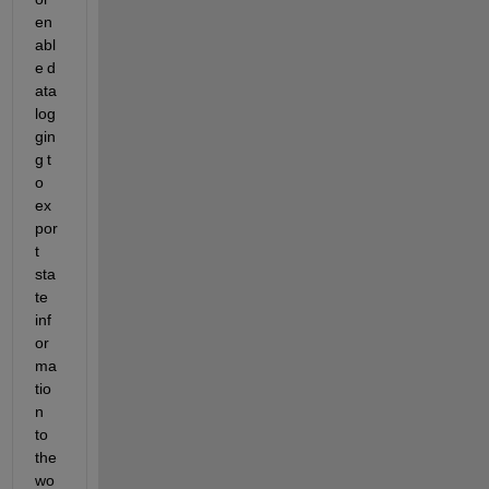
en
abl
e d
ata 
log
gin
g t
o 
ex
por
t 
sta
te 
inf
or
ma
tio
n 
to 
the 
wo