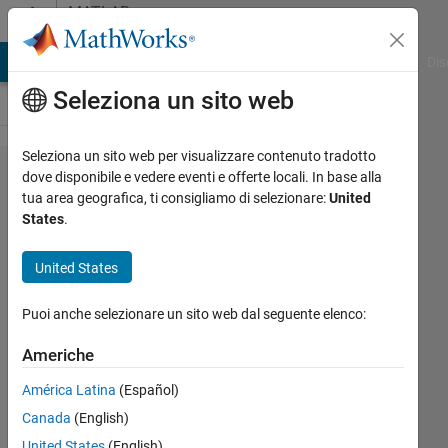
Vai al contenuto
MATLAB
Answers
ATLAB Answers
File Exchange
Cody
AI Chat Playground
Dis
Seleziona un sito web
Seleziona un sito web per visualizzare contenuto tradotto
State
dove disponibile e vedere eventi e offerte locali. In base alla
tua area geografica, ti consigliamo di selezionare:
United
Flow
States
.
Run
time
United States
object
Puoi anche selezionare un sito web dal seguente elenco:
Ajay krishna
Americhe
Vasanthakumar
América Latina
(Español)
20 Lug
2020
Canada
(English)
1
United States
(English)