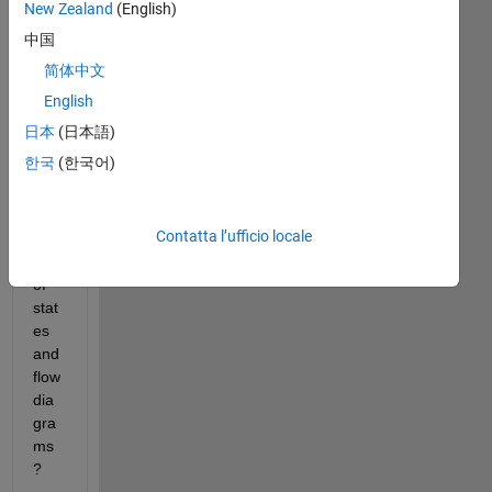
New Zealand
(English)
is it 
中国
pos
简体中文
sibl
e to 
English
get 
日本
(日本語)
the 
한국
(한국어)
run 
tim
e 
Contatta l’ufficio locale
obj
ect 
of 
stat
es 
and 
flow 
dia
gra
ms 
?