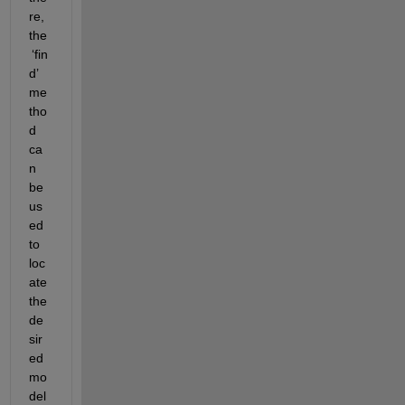
re, 
the
‘
fin
d
’
me
tho
d 
ca
n 
be 
us
ed 
to 
loc
ate
the 
de
sir
ed 
mo
del