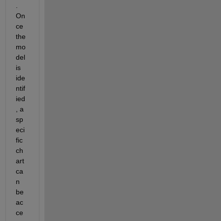
. 
On
ce 
the 
mo
del 
is 
ide
ntif
ied
, a 
sp
eci
fic 
ch
art 
ca
n 
be 
ac
ce