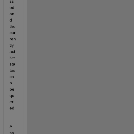
ss
ed, 
an
d 
the 
cur
ren
tly 
act
ive 
sta
tes 
ca
n 
be 
qu
eri
ed.
A 
sa