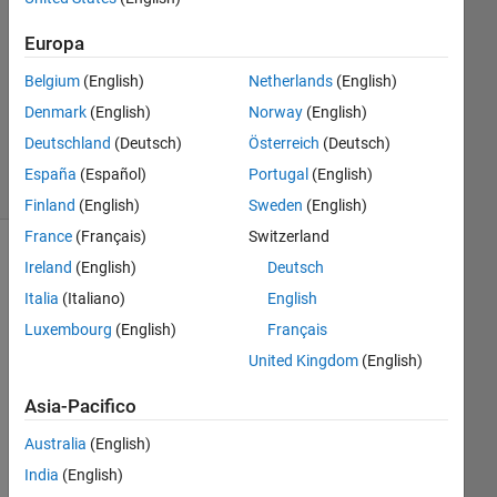
Risposta
Europa
Aggiornato
Belgium
(English)
Netherlands
(English)
20 Giu
Denmark
(English)
Norway
(English)
2025
13
Deutschland
(Deutsch)
Österreich
(Deutsch)
Visualizzazioni
España
(Español)
Portugal
(English)
(30 giorni)
Finland
(English)
Sweden
(English)
France
(Français)
Switzerland
Ireland
(English)
Deutsch
Italia
(Italiano)
English
Luxembourg
(English)
Français
United Kingdom
(English)
Asia-Pacifico
Australia
(English)
Hell
o 
India
(English)
all,