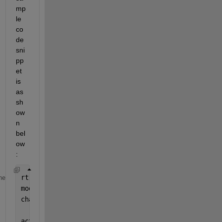
mp
le 
co
de 
sni
pp
et 
is 
as 
sh
ow
n 
bel
ow
:
rt
=
sfroot; 
me
model
=
rt.find(
'-isa'
,
'Stateflow.Block'
,
'-and'
,
chart
=
model.Chart; 
activeStates
=
chart.activeState; 