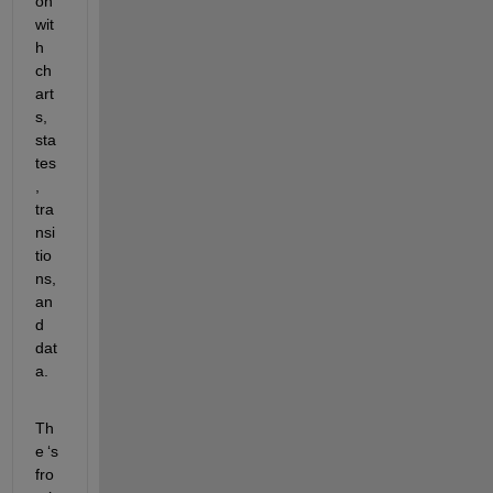
on 
wit
h 
ch
art
s, 
sta
tes
, 
tra
nsi
tio
ns, 
an
d 
dat
a.
Th
e 
‘
s
fro