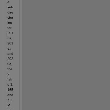
e 
sub
dire
ctor
ies 
for 
201
3a, 
201
5a 
and 
202
0a, 
the
y 
tak
e 3, 
165 
and 
7.2 
M 