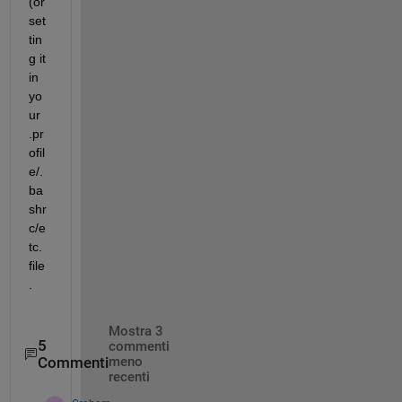
(or 
set
tin
g it 
in 
yo
ur 
.pr
ofil
e/.
ba
shr
c/e
tc. 
file
.
Mostra 3
5
commenti
Commenti
meno
recenti