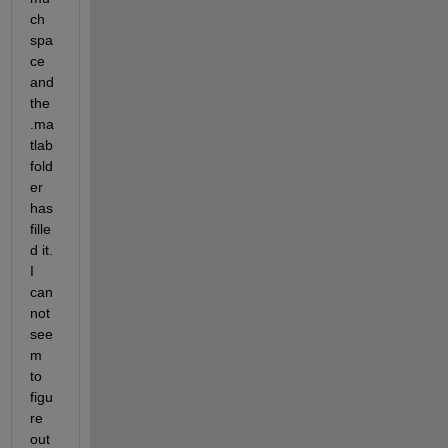
ch 
spa
ce 
and 
the 
.ma
tlab 
fold
er 
has 
fille
d it. 
I 
can
not 
see
m 
to 
figu
re 
out 