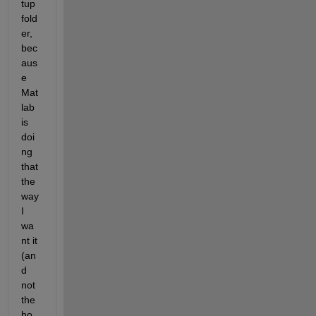
tup 
fold
er, 
bec
aus
e 
Mat
lab 
is 
doi
ng 
that 
the 
way 
I 
wa
nt it 
(an
d 
not 
the 
ho