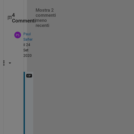
Mostra 2
4
commenti
Commenti
meno
recenti
Paul
Safier
il 24
Set
2020
T
h
a
n
k
s
, 
I