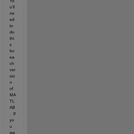
Yo
u'll 
ne
ed 
to 
do 
thi
s 
for 
ea
ch 
ver
sio
n 
of 
MA
TL
AB
.  If 
yo
u 
wa