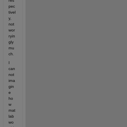
res
pec
tivel
y, 
not 
wor
ryin
gly 
mu
ch.
I 
can
not 
ima
gin
e 
ho
w 
mat
lab 
wo