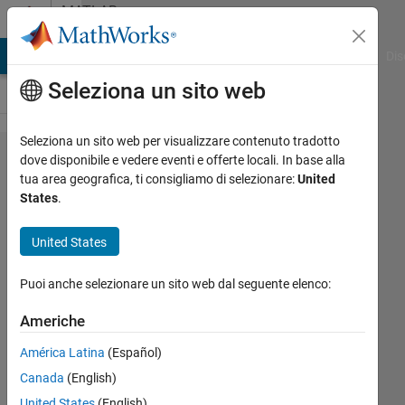
Vai al contenuto
MATLAB
Answers
ATLAB Answers
File Exchange
Cody
AI Chat Playground
Dis
Seleziona un sito web
Seleziona un sito web per visualizzare contenuto tradotto
Change
dove disponibile e vedere eventi e offerte locali. In base alla
tua area geografica, ti consigliamo di selezionare:
United
folder that
States
.
Matlab
saves
United States
session
Puoi anche selezionare un sito web dal seguente elenco:
information
Americhe
Paul
América Latina
(Español)
Safier
Canada
(English)
24 Set
United States
(English)
2020