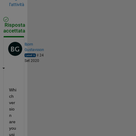
l’attività
Risposta
accettata
Bjorn
Gustavsson
il 24
Set 2020
Whi
ch 
ver
sio
n 
are 
you 
usi