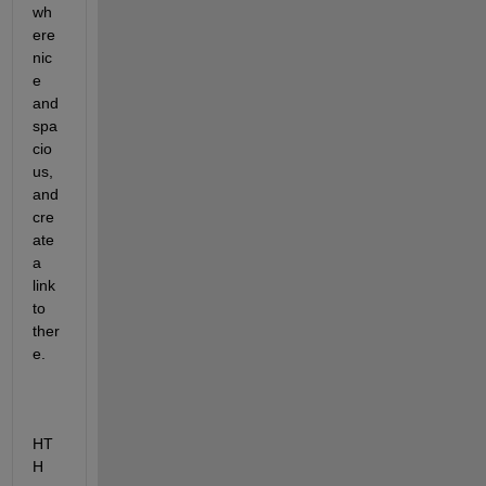
wh
ere 
nic
e 
and 
spa
cio
us, 
and 
cre
ate 
a 
link 
to 
ther
e.
HT
H