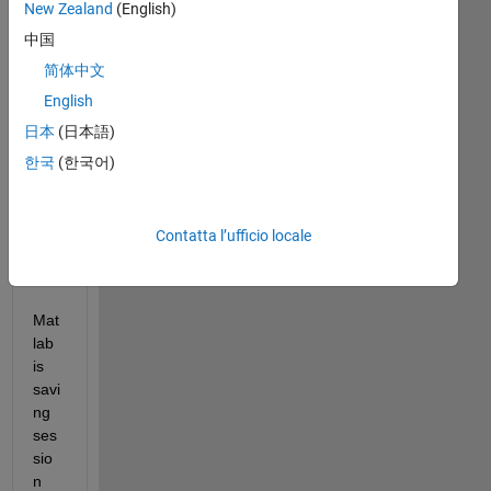
New Zealand
(English)
I 
中国
run 
简体中文
Mat
English
lab 
on 
日本
(日本語)
Lin
한국
(한국어)
ux 
ma
chi
Contatta l’ufficio locale
nes
.
Mat
lab 
is 
savi
ng 
ses
sio
n 