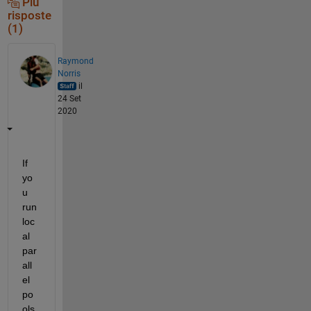
Più
risposte
(1)
Raymond
Norris
il
24 Set
2020
If 
yo
u 
run 
loc
al 
par
all
el 
po
ols