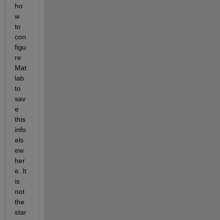
ho
w 
to 
con
figu
re 
Mat
lab 
to 
sav
e 
this 
info 
els
ew
her
e. It 
is 
not 
the 
star