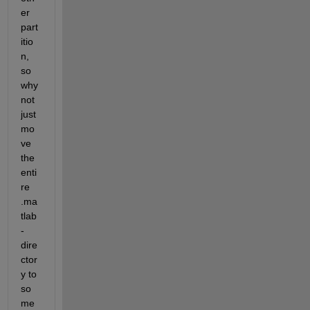
er 
part
itio
n, 
so 
why 
not 
just 
mo
ve 
the 
enti
re 
.ma
tlab
-
dire
ctor
y to 
so
me