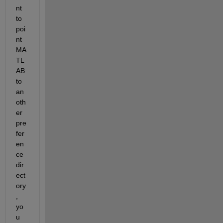
nt 
to 
poi
nt 
MA
TL
AB 
to 
an
oth
er 
pre
fer
en
ce 
dir
ect
ory
, 
yo
u 