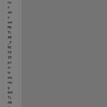
ca
n 
als
o 
set 
MA
TL
AB
_P
RE
FD
IR 
pri
or 
to 
sta
rtin
g 
MA
TL
AB 