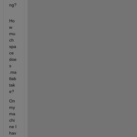
ng?
Ho
w 
mu
ch 
spa
ce 
doe
s 
.ma
tlab 
tak
e?
On 
my 
ma
chi
ne I 
hav