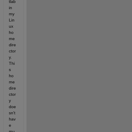
tlab 
in 
my 
Lin
ux 
ho
me 
dire
ctor
y. 
Thi
s 
ho
me 
dire
ctor
y 
doe
sn't 
hav
e 
mu