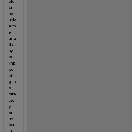
uld 
be 
sen
sitiv
e to 
a 
.ma
tlab 
sy
m-
link 
poi
ntin
g to 
a 
dire
ctor
y 
on 
so
me 
oth