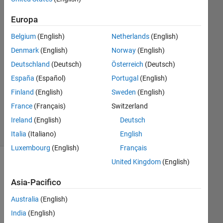
2
Europa
Risposte
Belgium
(English)
Netherlands
(English)
Risposta
Denmark
(English)
Norway
(English)
accettata
Deutschland
(Deutsch)
Österreich
(Deutsch)
Aggiornato
España
(Español)
Portugal
(English)
12 Mar
Finland
(English)
Sweden
(English)
2024
France
(Français)
Switzerland
38
Ireland
(English)
Deutsch
Visualizzazioni
(30 giorni)
Italia
(Italiano)
English
Luxembourg
(English)
Français
United Kingdom
(English)
Mostra
commenti
Asia-Pacifico
meno
recenti
Australia
(English)
India
(English)