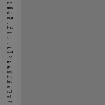
info
rma
tion 
(e.g
. 
Hist
ory.
xml
, 
par
allel
_se
ttin
gs, 
etc) 
in a 
fold
er 
call
ed 
.ma