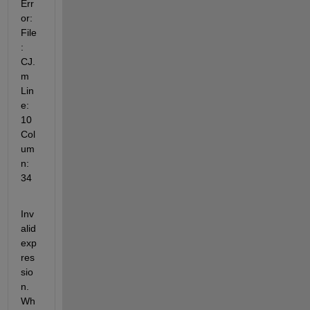
Err
or: 
File
: 
CJ.
m 
Lin
e: 
10 
Col
um
n: 
34
Inv
alid 
exp
res
sio
n. 
Wh