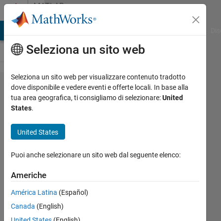
Vai al contenuto
MATLAB
Answers
ATLAB Answers
File Exchange
Cody
AI Chat Playground
Dis
Seleziona un sito web
Seleziona un sito web per visualizzare contenuto tradotto
Why is
dove disponibile e vedere eventi e offerte locali. In base alla
tua area geografica, ti consigliamo di selezionare:
United
my code
States
.
not
working?
United States
Puoi anche selezionare un sito web dal seguente elenco:
Michael
Vaughan
Americhe
26 Set
2020
América Latina
(Español)
1
Canada
(English)
Risposta
United States
(English)