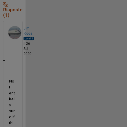
Risposte
(1)
Jim
Riggs
il 26
Set
2020
No
t 
ent
irel
y 
sur
e if 
thi