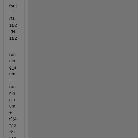
for j 
= -
(N-
1)/2
:(N-
1)/2
run
nin
g_s
um 
= 
run
nin
g_s
um 
+ 
t^(4
*j^2
*k+