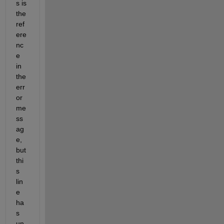
s is 
the 
ref
ere
nc
e 
in 
the 
err
or 
me
ss
ag
e, 
but 
thi
s 
lin
e 
ha
s 
un