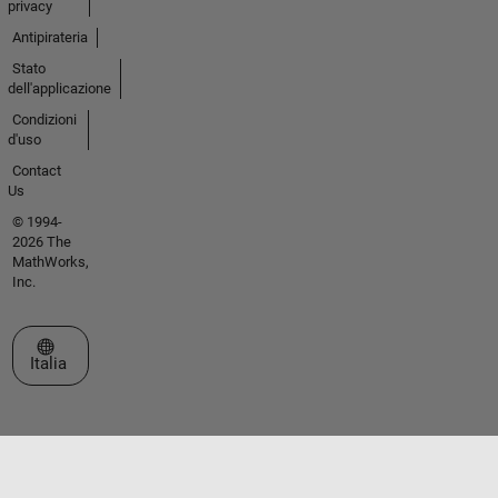
privacy
Antipirateria
Stato
dell'applicazione
Condizioni
d'uso
Contact
Us
© 1994-
2026 The
MathWorks,
Inc.
Seleziona un sito web
Italia