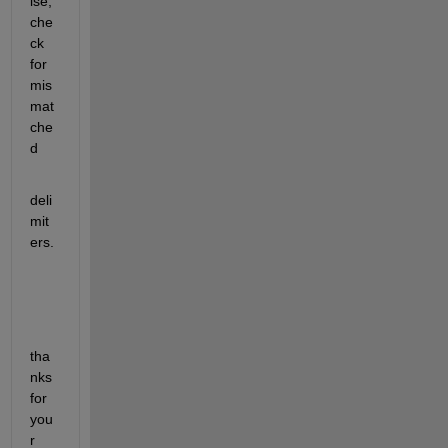
ise, 
che
ck 
for 
mis
mat
che
d
deli
mit
ers.
tha
nks 
for 
you
r 