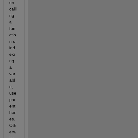
en 
calli
ng 
a 
fun
ctio
n or 
ind
exi
ng 
a 
vari
abl
e, 
use 
par
ent
hes
es. 
Oth
erw