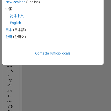
New Zealand
(English)
owi
ng 
中国
scri
简体中文
pt 
English
to 
calc
日本
(日本語)
ulat
한국
(한국어)
e:
Contatta l’ufficio locale
$$J
_{(
2,k)
}
(N)
=\fr
ac{
1}
{s-
s^{-