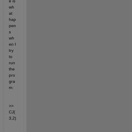
e is 
wh
at 
hap
pen
s 
wh
en I 
try 
to 
run 
the 
pro
gra
m:
>> 
CJ(
3,2)