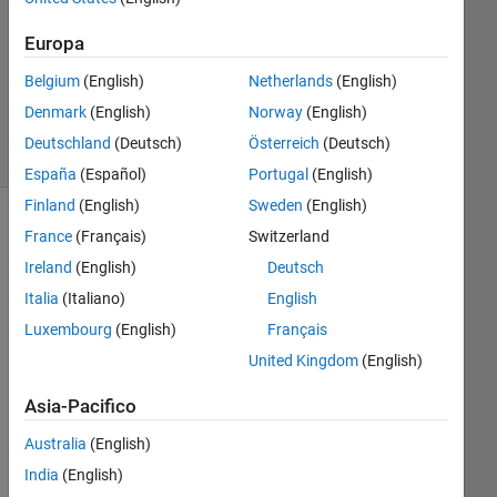
Aggiornato
Europa
26 Set
Belgium
(English)
Netherlands
(English)
2020
3
Denmark
(English)
Norway
(English)
Visualizzazioni
Deutschland
(Deutsch)
Österreich
(Deutsch)
(30 giorni)
España
(Español)
Portugal
(English)
Finland
(English)
Sweden
(English)
France
(Français)
Switzerland
Ireland
(English)
Deutsch
Italia
(Italiano)
English
Luxembourg
(English)
Français
United Kingdom
(English)
I 
Asia-Pacifico
wa
nt 
Australia
(English)
the 
India
(English)
foll