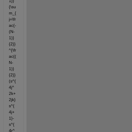
1}}
{\su
m_{
j=\fr
ac{-
(N-
1)}
{2}}
^{\fr
ac{(
N-
1)}
{2}}
(s^{
4j^
2k+
2jk}
s^{
4j+
1}-
s^{
4r^