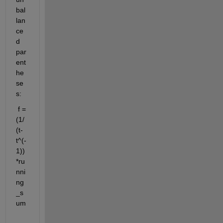
bal
lan
ce
d 
par
ent
he
se
s:
 f = 
(1/
(t-
t^(-
1))
*ru
nni
ng
_s
um