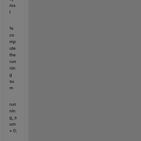
ms 
t
% 
co
mp
ute 
the 
run
nin
g 
su
m
run
nin
g_s
um 
= 0;