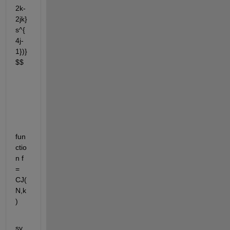
2k-
2jk}
s^{
4j-
1})}
$$
fun
ctio
n f 
= 
CJ(
N,k
)
sy