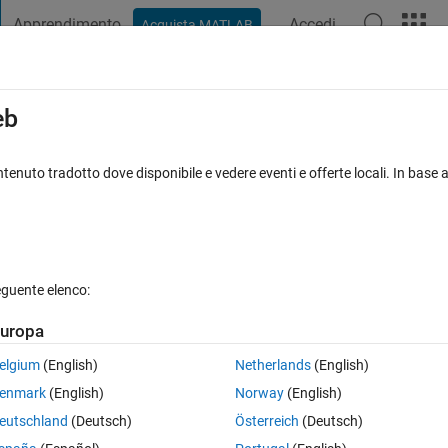
Apprendimento
Accedi
Acquista MATLAB
t Playground
Discussioni
Concorsi
Blog
Pubblica
Altro
iga
FAQ su MATLAB
Altro
eb
lmatrix objects
tenuto tradotto dove disponibile e vedere eventi e offerte locali. In base a
sualizzazioni (30 giorni)
eguente elenco:
uropa
0 voti
Apri in MATLAB Online
elgium
(English)
Netherlands
(English)
enmark
(English)
Norway
(English)
custom colormap linking labeled objects to RGB colors?
eutschland
(Deutsch)
Österreich
(Deutsch)