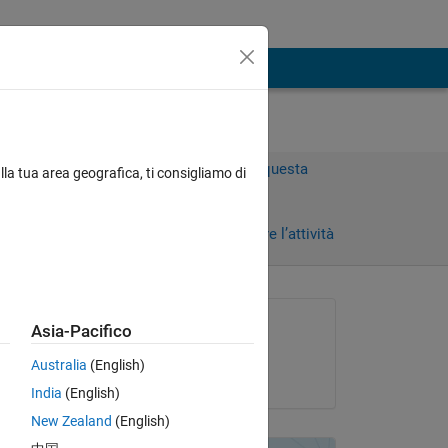
Accedi per rispondere a questa
lla tua area geografica, ti consigliamo di
domanda.
Condividi
Accedi per seguire l’attività
Richiesto:
Asia-Pacifico
Veena Chatti
Australia
(English)
il 6 Ott 2020
India
(English)
New Zealand
(English)