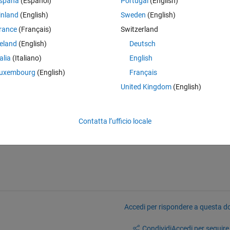
spaña
(Español)
Portugal
(English)
 extracted a colormap from one image assigned to the labeled objects, a
bject in the series of images.
inland
(English)
Sweden
(English)
them to the labelmatrix:
rance
(Français)
Switzerland
reland
(English)
Deutsch
Theme
talia
(Italiano)
English
atrix
uxembourg
(English)
Français
United Kingdom
(English)
tains the colors generated by 'turbo' and 'shuffle'
Contatta l’ufficio locale
Accedi per rispondere a questa 
Condividi
Accedi per seguire l