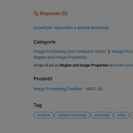
Risposte (0)
Accedi per rispondere a questa domanda.
Categorie
Image Processing and Computer Vision
Image Proc
Region and Image Properties
Scopri di più su
Region and Image Properties
in
Centro ass
Prodotti
Image Processing Toolbox
MATLAB
Tag
imshow
custom colormap
colormap
turbo
Vedere anche