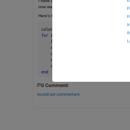
E
I have a series of images with 200-250 objects. I
now want to apply the same color to each labeled o
F
Here's how I extracted the RGB colors and linked 
F
I
colors = NaN(257,4); 
I
for 
i = 1:max(LL(:)) 
% LL is my labelm
L
    [r,c] = find(LL==i,1)
    colors(i,1) = i;
    colors(i,2) = RGB(r,c,1) 
% RGB con
    colors(i,3) = RGB(r,c,2)
    colors(i,4) = RGB(r,c,3)
end
0 Commenti
Accedi per commentare.