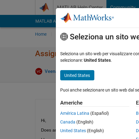
Vai al contenuto
MATLAB Help Center
Community
MATLAB Answers
File Exchange
Cody
AI Cha
Home
Poni una domanda
Risposta
Nav
Seleziona un sito w
Assign specific colors to labe
Seleziona un sito web per visualizzare con
selezionare:
United States
.
Veena Chatti
6 Ott 2020
0 Risposte
11 Vi
United States
Puoi anche selezionare un sito web dal s
Americhe
E
América Latina
(Español)
B
Hi,
Canada
(English)
D
Does anyone know how to use 
imshow()
 with a 
United States
(English)
D