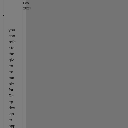
Feb
2021
you 
can 
refe
r to 
the 
giv
en 
ex
ma
ple 
for 
De
ep 
des
ign
er 
app