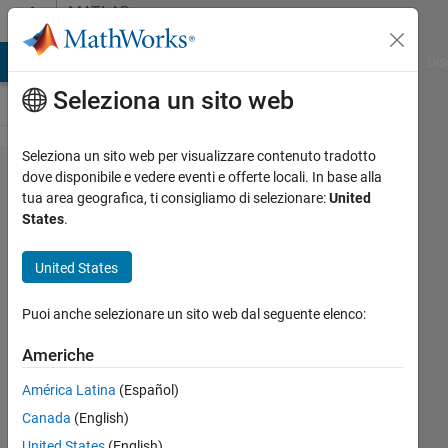
Vai al contenuto
MATLAB
Answers
ATLAB Answers
File Exchange
Cody
AI Chat Playground
Dis
Seleziona un sito web
Seleziona un sito web per visualizzare contenuto tradotto
Function
dove disponibile e vedere eventi e offerte locali. In base alla
tua area geografica, ti consigliamo di selezionare:
United
fitting using
States
.
conventional
neutral
United States
network
Puoi anche selezionare un sito web dal seguente elenco:
Emmanuel
Americhe
Swetala
América Latina
(Español)
22 Feb
2021
Canada
(English)
1
United States
(English)