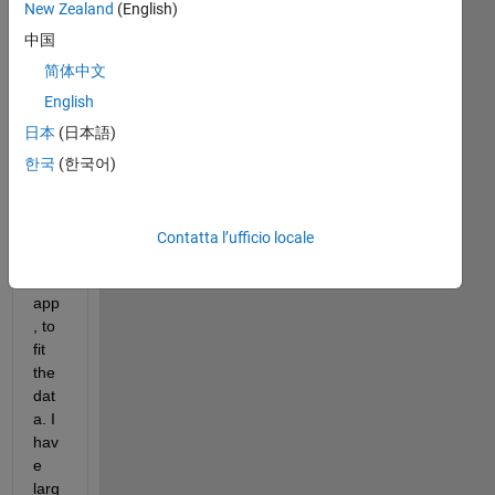
New Zealand
(English)
Ho
中国
w 
can 
简体中文
I 
English
use 
日本
(日本語)
CN
N in 
한국
(한국어)
De
ep 
des
Contatta l’ufficio locale
ign
er 
app
, to 
fit 
the 
dat
a. I 
hav
e 
larg