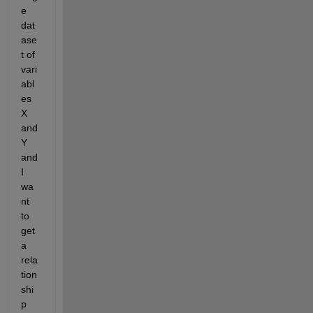
e 
dat
ase
t of 
vari
abl
es 
X 
and 
Y 
and 
I 
wa
nt 
to 
get 
a 
rela
tion
shi
p 