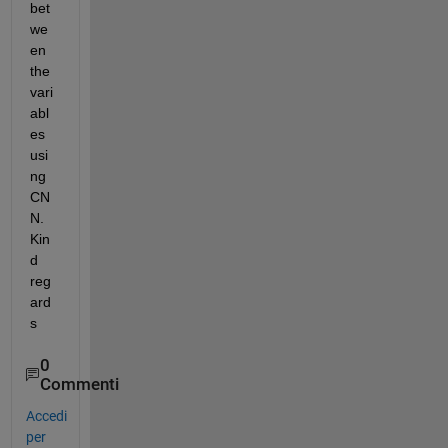
bet
we
en 
the 
vari
abl
es 
usi
ng 
CN
N. 
Kin
d 
reg
ard
s
0
Commenti
Accedi
per