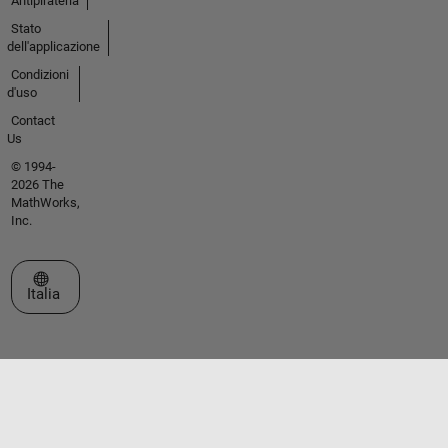
Antipirateria
Stato
dell'applicazione
Condizioni
d'uso
Contact
Us
© 1994-
2026 The
MathWorks,
Inc.
Seleziona un sito web
Italia