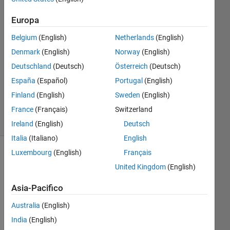
Risposta
Europa
Risposta
Belgium
(English)
Netherlands
(English)
accettata
Denmark
(English)
Norway
(English)
Aggiornato
Deutschland
(Deutsch)
Österreich
(Deutsch)
25 Feb
España
(Español)
Portugal
(English)
2021
Finland
(English)
Sweden
(English)
3
France
(Français)
Switzerland
Visualizzazioni
(30 giorni)
Ireland
(English)
Deutsch
Italia
(Italiano)
English
Luxembourg
(English)
Français
United Kingdom
(English)
Asia-Pacifico
Australia
(English)
India
(English)