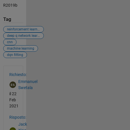
R2019b
Tag
reinforcement learning
deep q network learning
cnn
machine learning
dqn fitting
Vedere anche
Richiesto:
Emmanuel
Swetala
il 22
Feb
2021
Risposto:
Jack