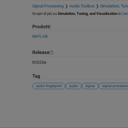
Signal Processing
Audio Toolbox
Simulation, Tun
Scopri di più su
Simulation, Tuning, and Visualization
in
Cen
Prodotti
MATLAB
Release
R2020a
Tag
audio fingerprint
audio
signal
signal processin
Vedere anche