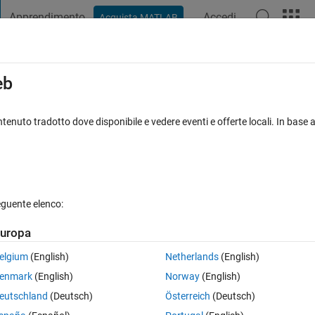
Apprendimento
Accedi
Acquista MATLAB
t Playground
Discussioni
Concorsi
Blog
Pubblica
Altro
iga
FAQ su MATLAB
Altro
eb
zam
tenuto tradotto dove disponibile e vedere eventi e offerte locali. In base a
Risposta accettata
Aggiornato 29 Mar 2021
eguente elenco:
uropa
elgium
(English)
Netherlands
(English)
0 voti
enmark
(English)
Norway
(English)
eutschland
(Deutsch)
Österreich
(Deutsch)
the matches to us such like Shazam. What is the best way to take audio