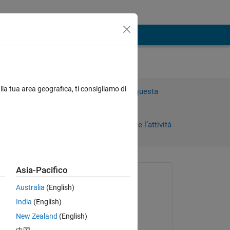
lla tua area geografica, ti consigliamo di
Accedi per rispondere a questa
domanda.
Condividi
Accedi per seguire l’attività
Asia-Pacifico
Richiesto:
Australia
(English)
Altemur Çelikayar
India
(English)
il 21 Mar 2021
New Zealand
(English)
Commentato:
 