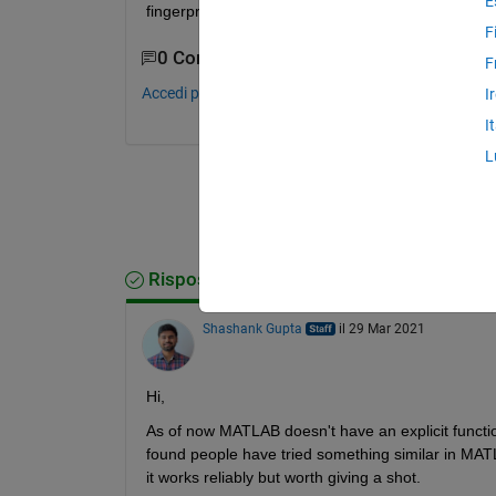
E
fingerprint in MATLAB?
F
0 Commenti
F
Accedi per commentare.
I
I
L
Risposta accettata
Shashank Gupta
il 29 Mar 2021
Hi,
As of now MATLAB doesn't have an explicit functio
found people have tried something similar in MAT
it works reliably but worth giving a shot.