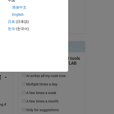
中国
Altemur Çelikayar
简体中文
il 29 Mar 2021
English
Accettato:
日本
(日本語)
Shashank Gupta
한국
(한국어)
domanda.
’attività
g if 