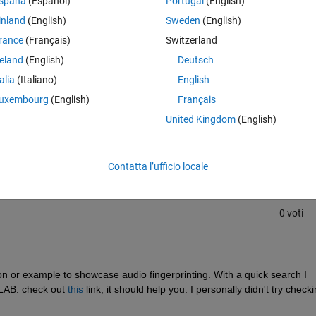
spaña
(Español)
Portugal
(English)
inland
(English)
Sweden
(English)
rance
(Français)
Switzerland
reland
(English)
Deutsch
talia
(Italiano)
English
uxembourg
(English)
Français
Accedi per rispondere a questa 
United Kingdom
(English)
Condividi
Accedi per seguire l
Contatta l’ufficio locale
0 voti
n or example to showcase audio fingerprinting. With a quick search I 
LAB. check out 
this
 link, it should help you. I personally didn't try checkin