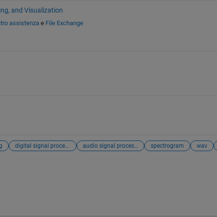
ing, and Visualization
tro assistenza
e
File Exchange
g
digital signal processing
audio signal processing
spectrogram
wav