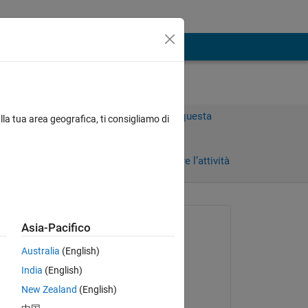
Accedi per rispondere a questa
lla tua area geografica, ti consigliamo di
domanda.
Condividi
Accedi per seguire l’attività
 recenti
Richiesto:
Asia-Pacifico
Kate
Australia
(English)
il 5 Giu 2013
India
(English)
Accettato:
New Zealand
(English)
Leah