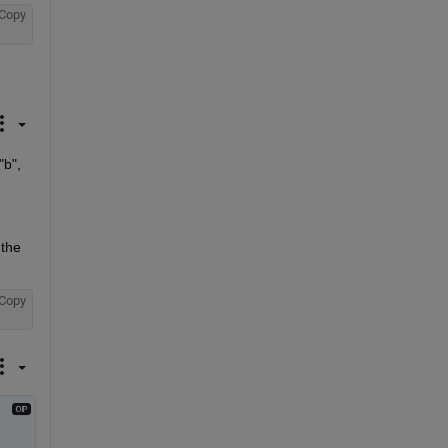
Copy
b", 
the 
Copy