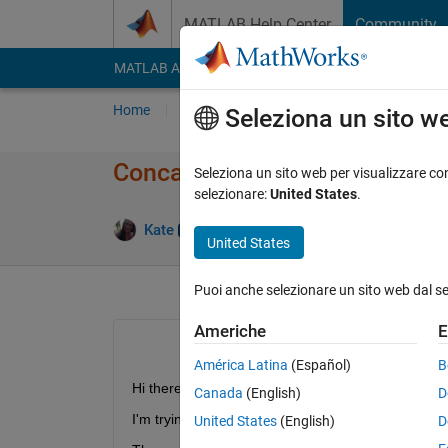
Vai al contenuto
MATLAB Help Center
Community
MATLAB Answers
File Exchange
Cody
AI Cha
Home
Poni una domanda
Risposta
Nav
Seleziona un sito w
Concatenating a double array 
Seleziona un sito web per visualizzare con
selezionare:
United States
.
Rispo
Kate
5 Giu 2013
1 Risposta
United States
Puoi anche selezionare un sito web dal s
Americhe
E
América Latina
(Español)
B
Hi there,
Canada
(English)
D
I'm trying to add to arrays (a & b) to my data set,
United States
(English)
D