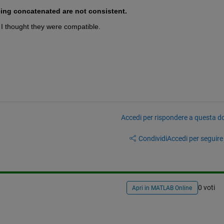
eing concatenated are not consistent.
? I thought they were compatible.
Accedi per rispondere a questa 
Condividi
Accedi per seguire l
0 voti
Apri in MATLAB Online