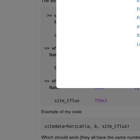
E
The working pieces:
F
 >> whos a
F
    Name        
Size
Bytes
I
    a         
759x1
89562
I
L
>> whos b
  Name        
Size
Bytes
C
    b         
759x1
94116
>> whos site_Cflux
  Name              
Size
By
    site_Cflux      
759x3
Example of my code:
sitedata=horzcat(a, b, site_Cflux)
Which should work (they all have the same number