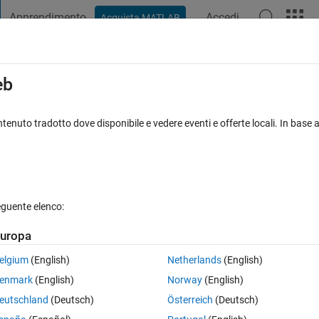
Apprendimento
Accedi
Acquista MATLAB
t Playground
Discussioni
Concorsi
Blog
Pubblica
Altro
iga
FAQ su MATLAB
Altro
eb
and two cell arrays
tenuto tradotto dove disponibile e vedere eventi e offerte locali. In base a
sta accettata
7 Visualizzazioni (30 giorni)
eguente elenco:
Mostra commenti meno
uropa
0 voti
Apri in MATLAB Online
elgium
(English)
Netherlands
(English)
enmark
(English)
Norway
(English)
 which should be very simple, but I keep running into problems.
eutschland
(Deutsch)
Österreich
(Deutsch)