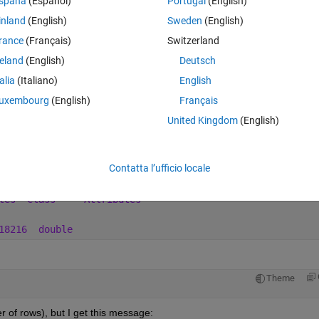
spaña
(Español)
Portugal
(English)
inland
(English)
Sweden
(English)
Theme
rance
(Français)
Switzerland
Class
Attributes
reland
(English)
Deutsch
cell
talia
(Italiano)
English
uxembourg
(English)
Français
United Kingdom
(English)
lass
Attributes
cell
Contatta l’ufficio locale
tes
Class
Attributes
18216
double
Theme
 of rows), but I get this message: