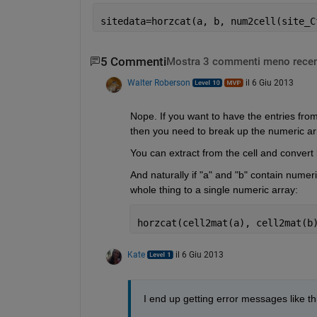
sitedata=horzcat(a, b, num2cell(site_C
5 Commenti
Mostra 3 commenti meno recen
Walter Roberson
il 6 Giu 2013
Nope. If you want to have the entries from
then you need to break up the numeric arr
You can extract from the cell and convert 
And naturally if "a" and "b" contain numer
whole thing to a single numeric array:
horzcat(cell2mat(a), cell2mat(b
Kate
il 6 Giu 2013
I end up getting error messages like th