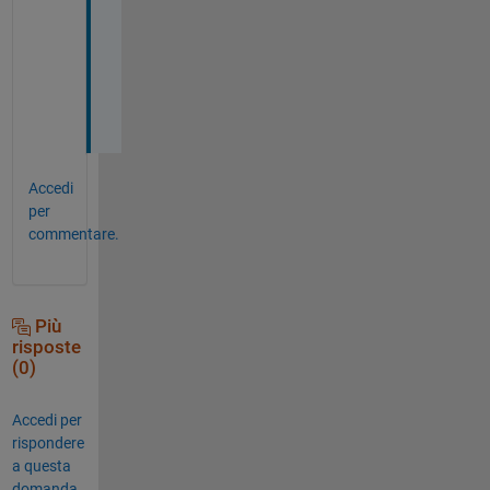
a
n
k
s
!
Accedi
per
commentare.
Più
risposte
(0)
Accedi per
rispondere
a questa
domanda.