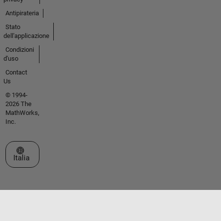
Antipirateria
Stato
dell'applicazione
Condizioni
d'uso
Contact
Us
© 1994-
2026 The
MathWorks,
Inc.
Seleziona un sito web
Italia