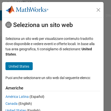
Vai al contenuto
MATLAB
Answers
ATLAB Answers
File Exchange
Cody
AI Chat Playground
Dis
Seleziona un sito web
Seleziona un sito web per visualizzare contenuto tradotto
calculate a
dove disponibile e vedere eventi e offerte locali. In base alla
tua area geografica, ti consigliamo di selezionare:
United
vector from
States
.
consecutive
vectors
United States
without a
Puoi anche selezionare un sito web dal seguente elenco:
loop
Americhe
Guy
América Latina
(Español)
Eyal
Canada
(English)
12 Giu
United States
(English)
2013