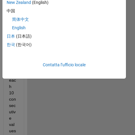
New Zealand
(English)
uld 
like 
中国
to 
简体中文
rec
English
eiv
e 
日本
(日本語)
the 
한국
(한국어)
me
an 
val
Contatta l’ufficio locale
ue 
of 
eac
h 
10 
con
sec
utiv
e 
val
ues 