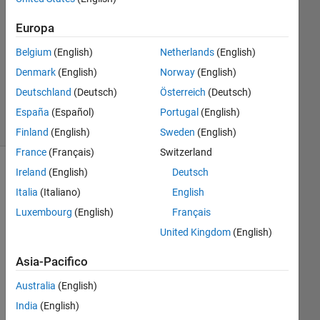
1
Europa
Risposta
Belgium
(English)
Netherlands
(English)
Risposta
Denmark
(English)
Norway
(English)
accettata
Deutschland
(Deutsch)
Österreich
(Deutsch)
6
Visualizzazioni
España
(Español)
Portugal
(English)
(30 giorni)
Finland
(English)
Sweden
(English)
France
(Français)
Switzerland
Ireland
(English)
Deutsch
Italia
(Italiano)
English
Luxembourg
(English)
Français
United Kingdom
(English)
Asia-Pacifico
Hi
Australia
(English)
I 
India
(English)
wo