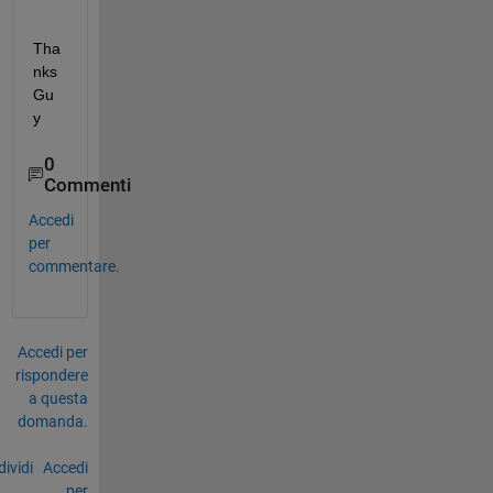
Tha
nks 
Gu
y
0
Commenti
Accedi
per
commentare.
Accedi per
rispondere
a questa
domanda.
ividi
Accedi
per