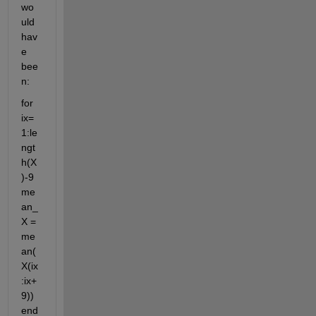
wo
uld 
hav
e 
bee
n:
for 
ix=
1:le
ngt
h(X
)-9 
me
an_
X = 
me
an(
X(ix
:ix+
9)) 
end