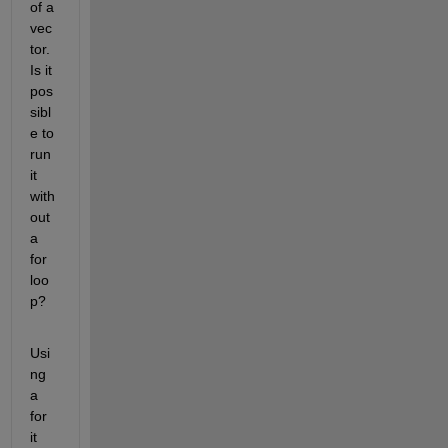
of a 
vec
tor. 
Is it 
pos
sibl
e to 
run 
it 
with
out 
a 
for 
loo
p?
Usi
ng 
a 
for 
it 