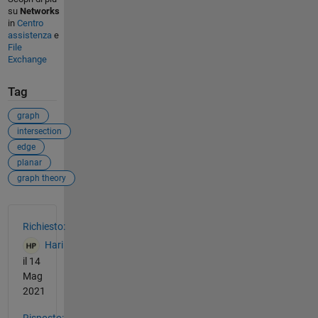
su
Networks
in
Centro
assistenza
e
File
Exchange
Tag
graph
intersection
edge
planar
graph theory
Vedere anche
Richiesto:
Hari
il 14
Mag
2021