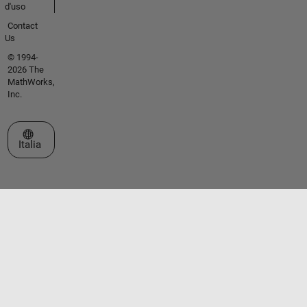
d'uso
Contact
Us
© 1994-
2026 The
MathWorks,
Inc.
Seleziona un sito web
Italia