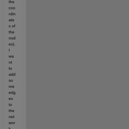
the 
coo
rdin
ate
s of 
the 
nod
es). 
I 
wa
nt 
to 
add 
so
me 
edg
es 
to 
the 
net
wor
k 