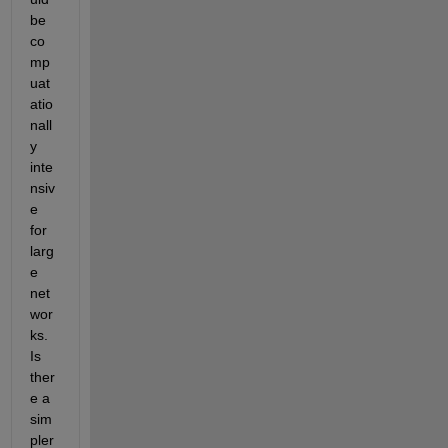
be 
co
mp
uat
atio
nall
y 
inte
nsiv
e 
for 
larg
e 
net
wor
ks. 
Is 
ther
e a 
sim
pler 