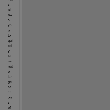
s 
all
ow
s 
yo
u 
to 
qui
ckl
y 
eli
mi
nat
e 
lar
ge 
se
cti
on
s 
of 