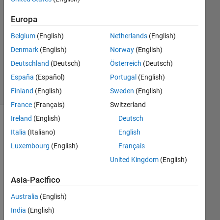
2021
1
Europa
Risposta
Belgium
(English)
Netherlands
(English)
Aggiornato
Denmark
(English)
Norway
(English)
5 Dic 2024
Deutschland
(Deutsch)
Österreich
(Deutsch)
24
España
(Español)
Portugal
(English)
Visualizzazioni
(30 giorni)
Finland
(English)
Sweden
(English)
France
(Français)
Switzerland
Ireland
(English)
Deutsch
Italia
(Italiano)
English
Luxembourg
(English)
Français
United Kingdom
(English)
Asia-Pacifico
I 
Australia
(English)
hav
India
(English)
e a 