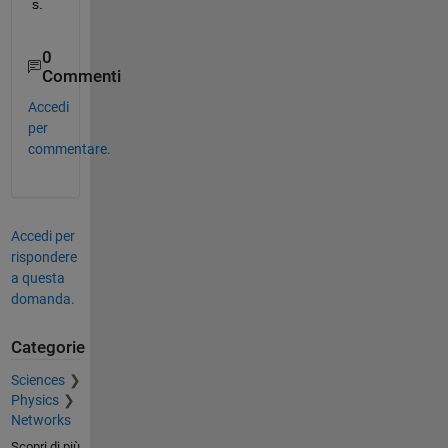
s.
0
Commenti
Accedi
per
commentare.
Accedi per
rispondere
a questa
domanda.
Categorie
Sciences
Physics
Networks
Scopri di più