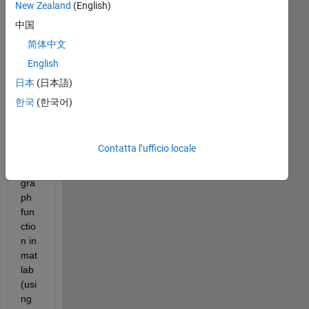
New Zealand
(English)
2D 
und
中国
irec
简体中文
ted 
English
net
wor
日本
(日本語)
k 
한국
(한국어)
cre
ate
d 
Contatta l’ufficio locale
usi
ng 
gra
ph 
fun
ctio
n in 
mat
lab 
(usi
ng 