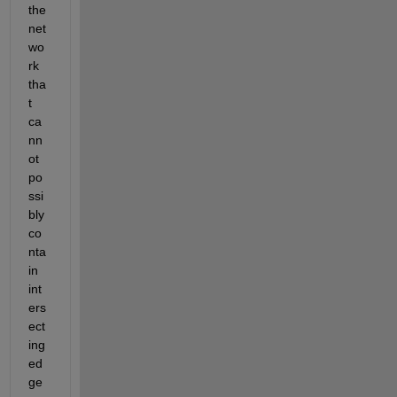
the 
net
wo
rk 
tha
t 
ca
nn
ot 
po
ssi
bly 
co
nta
in 
int
ers
ect
ing 
ed
ge