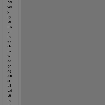
nai
vel
y 
by 
co
mp
ari
ng 
ea
ch 
ne
w 
ed
ge 
ag
ain
st 
all 
exi
sti
ng 