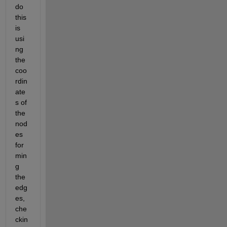
do 
this 
is 
usi
ng 
the 
coo
rdin
ate
s of 
the 
nod
es 
for
min
g 
the 
edg
es, 
che
ckin