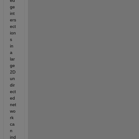
ed
ge 
int
ers
ect
ion
s 
in 
a 
lar
ge 
2D 
un
dir
ect
ed 
net
wo
rk 
ca
n 
ind