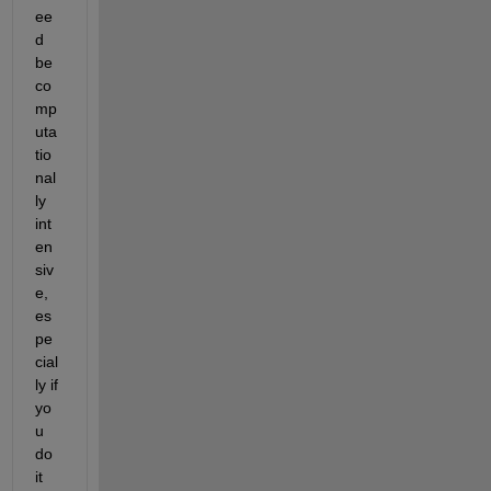
ee
d 
be 
co
mp
uta
tio
nal
ly 
int
en
siv
e, 
es
pe
cial
ly if 
yo
u 
do 
it 