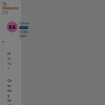
Risposte
(1)
Sameer
il 5 Dic
2024
Hi 
@
Ha
ri
Ch
ec
kin
g 
for 