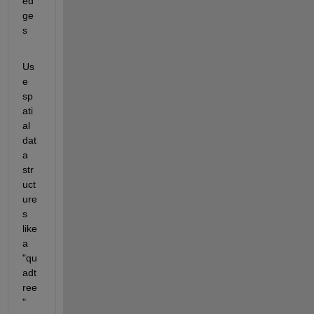
ed
ge
s
Us
e 
sp
ati
al 
dat
a 
str
uct
ure
s 
like 
a
"qu
adt
ree
" 