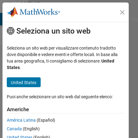
Vai al contenuto
MATLAB
Answers
ATLAB Answers
File Exchange
Cody
AI Chat Playground
Dis
Seleziona un sito web
Seleziona un sito web per visualizzare contenuto tradotto
Checking
dove disponibile e vedere eventi e offerte locali. In base alla
tua area geografica, ti consigliamo di selezionare:
United
if an edge
States
.
in a
graph
United States
intersects
Puoi anche selezionare un sito web dal seguente elenco:
other
edges
Americhe
América Latina
(Español)
Hari
Canada
(English)
14 Mag
United States
(English)