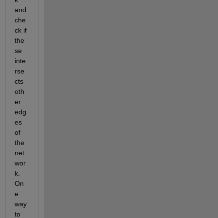
and 
che
ck if 
the
se 
inte
rse
cts 
oth
er 
edg
es 
of 
the 
net
wor
k. 
On
e 
way 
to 