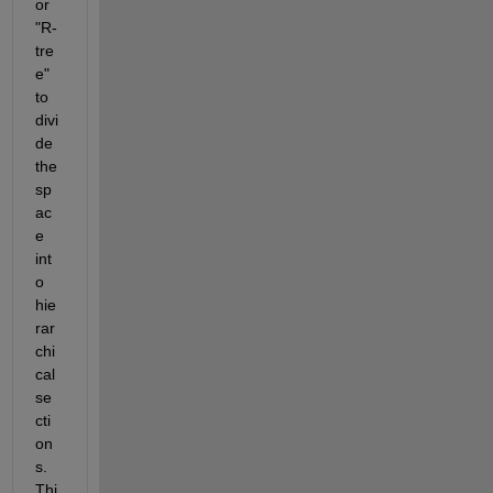
or
"R-
tre
e" 
to 
divi
de 
the 
sp
ac
e 
int
o 
hie
rar
chi
cal 
se
cti
on
s. 
Thi