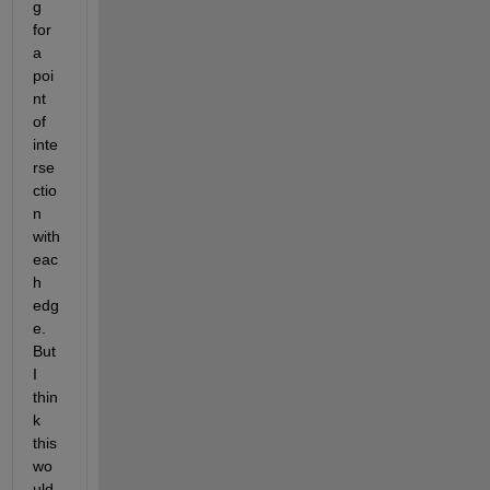
g 
for 
a 
poi
nt 
of 
inte
rse
ctio
n 
with 
eac
h 
edg
e. 
But 
I 
thin
k 
this 
wo
uld 