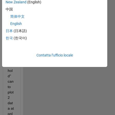
New Zealand
(English)
wa
nt 
中国
to 
简体中文
plot 
English
2 
dat
日本
(日本語)
e.
한국
(한국어)
wh
en I 
Contatta l’ufficio locale
use 
" 
hol
d" 
can 
to 
plot 
2 
dat
a at 
onl