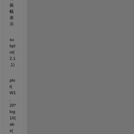
振
幅
表
示
su
bpl
ot(
2,1
,1)
plo
t(
W1
, 
20*
log
10(
ab
s(