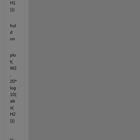
H1
)))
hol
d 
on
plo
t(
W2
, 
20*
log
10(
ab
s(
H2
)))
% 