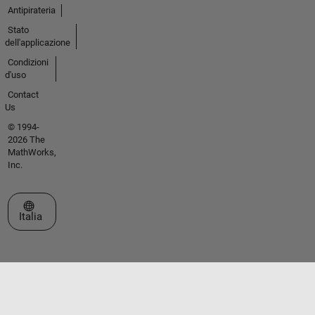
Antipirateria
Stato
dell'applicazione
Condizioni
d'uso
Contact
Us
© 1994-
2026 The
MathWorks,
Inc.
Seleziona un sito web
Italia