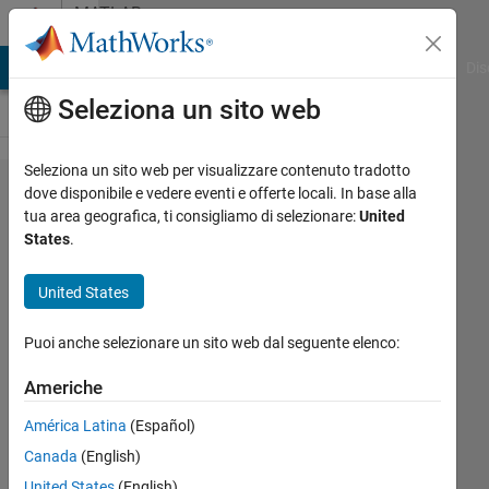
Vai al contenuto
MATLAB
Answers
ATLAB Answers
File Exchange
Cody
AI Chat Playground
Dis
Seleziona un sito web
Seleziona un sito web per visualizzare contenuto tradotto
How
dove disponibile e vedere eventi e offerte locali. In base alla
tua area geografica, ti consigliamo di selezionare:
United
to
States
.
plot 2
data
United States
graph
Puoi anche selezionare un sito web dal seguente elenco:
use
freqz
Americhe
América Latina
(Español)
Mano
Canada
(English)
Moritani
United States
(English)