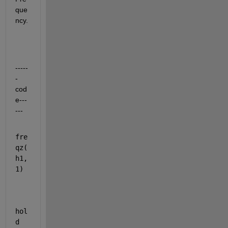
que
ncy.
-----
-
cod
e---
---
fre
qz(
h1,
1)
hol
d 