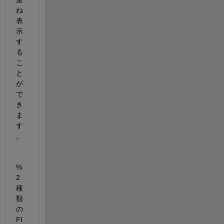
ね
表
示
す
る
こ
と
が
で
き
ま
す
。
% 
2
種
類
の
FI