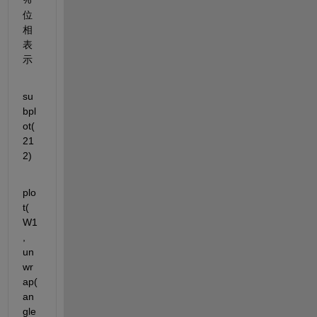
位
相
表
示
su
bpl
ot(
21
2)
plo
t(
W1
, 
un
wr
ap(
an
gle