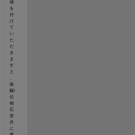
値
を
付
け
て
い
た
だ
き
ま
す
と
、
振
幅/
位
相
応
答
共
に
重