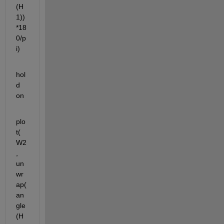
(H
1))
*18
0/p
i)
hol
d 
on
plo
t(
W2
, 
un
wr
ap(
an
gle
(H