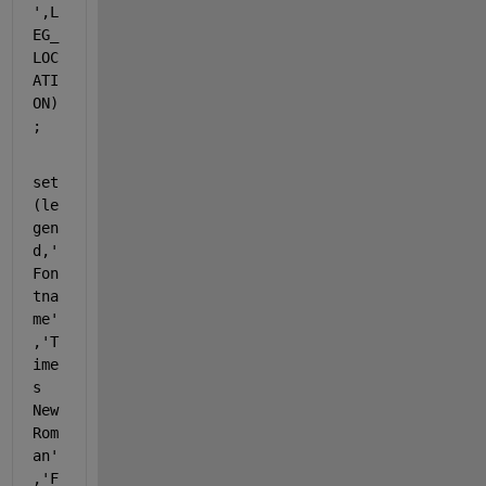
'
,L
EG_
LOC
ATI
ON)
;
set
(le
gen
d,
'
Fon
tna
me'
,
'T
ime
s 
New 
Rom
an'
,
'F