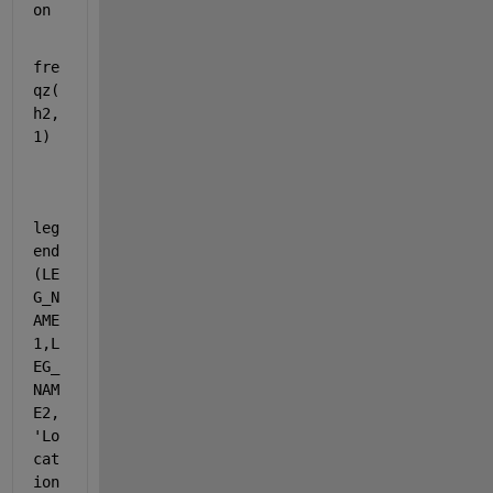
on
fre
qz(
h2,
1)
leg
end
(LE
G_N
AME
1,L
EG_
NAM
E2,
'Lo
cat
ion