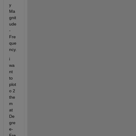
y 
Ma
gnit
ude
-
Fre
que
ncy.
i 
wa
nt 
to 
plot
o 2 
the
m 
at 
De
gre
e-
Fre