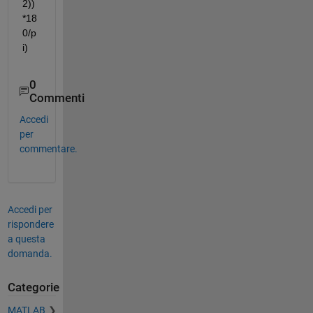
2))
*18
0/p
i)
0
Commenti
Accedi
per
commentare.
Accedi per
rispondere
a questa
domanda.
Categorie
MATLAB