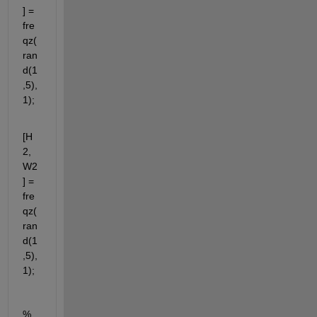
] = 
fre
qz(
ran
d(1
,5),
1);
[H
2,
W2
] = 
fre
qz(
ran
d(1
,5),
1);
% 