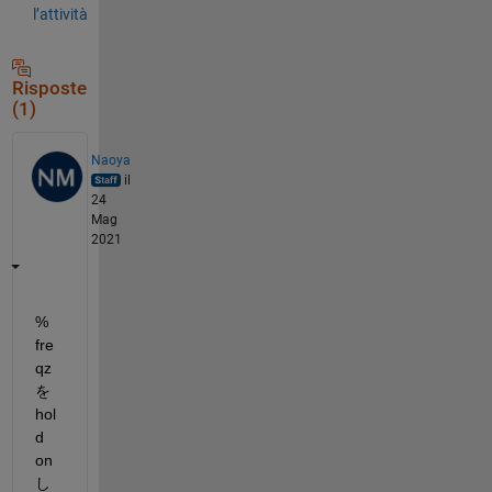
l’attività
Risposte
(1)
Naoya
il
24
Mag
2021
% 
fre
qz 
を 
hol
d 
on 
し