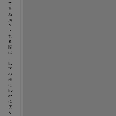
て
重
ね
描
き
さ
れ
る
際
は
、
以
下
の
様
に 
fre
qz 
に
戻
り