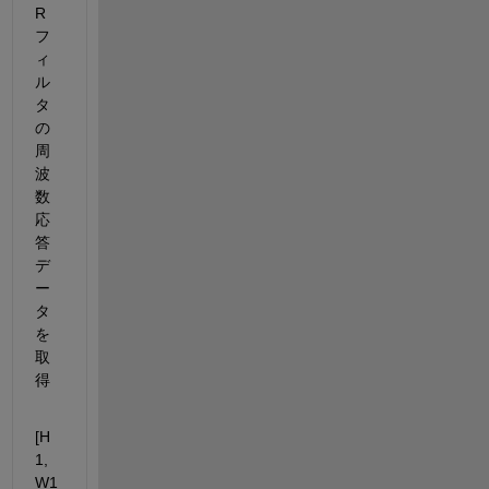
R
フ
ィ
ル
タ
の
周
波
数
応
答
デ
ー
タ
を
取
得
[H
1,
W1