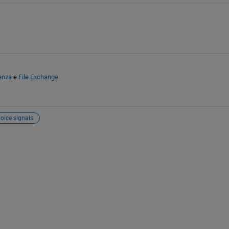
enza
e
File Exchange
oice signals