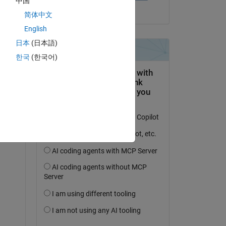
中国
il 28 Mag 2021
简体中文
English
日本
(日本語)
한국
(한국어)
domanda.
’attività