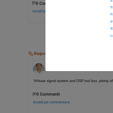
E
0 Commenti
F
Accedi per commentare.
F
I
I
L
Risposte (1)
Girijashankar Sahoo
il 28 Mag 2021
%%use signal system and DSP tool box, plenty of
0 Commenti
Accedi per commentare.