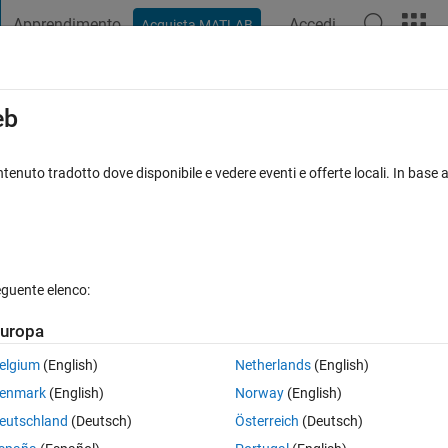
Apprendimento
Accedi
Acquista MATLAB
t Playground
Discussioni
Concorsi
Blog
Pubblica
Altro
iga
FAQ su MATLAB
Altro
eb
tenuto tradotto dove disponibile e vedere eventi e offerte locali. In base a
Aggiornato 28 Mag 2021
isposta
8 Visualizzazioni (30 giorni)
eguente elenco:
uropa
0 voti
elgium
(English)
Netherlands
(English)
enmark
(English)
Norway
(English)
eutschland
(Deutsch)
Österreich
(Deutsch)