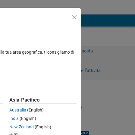
Accedi per rispondere a questa
lla tua area geografica, ti consigliamo di
domanda.
Condividi
Accedi per seguire l’attività
Richiesto:
Asia-Pacifico
José Manuel Arias Arias
Australia
(English)
il 28 Mag 2021
India
(English)
Risposto:
New Zealand
(English)
Girijashankar Sahoo