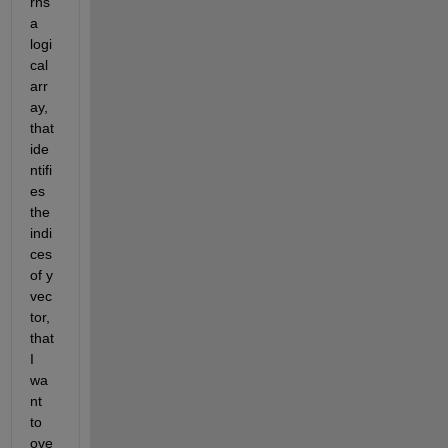
rns 
a 
logi
cal 
arr
ay, 
that 
ide
ntifi
es 
the 
indi
ces 
of y 
vec
tor, 
that 
I 
wa
nt 
to 
ove