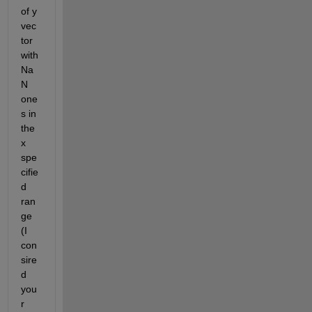
of y 
vec
tor 
with 
Na
N 
one
s in 
the 
x 
spe
cifie
d 
ran
ge 
(I 
con
sire
d 
you
r 