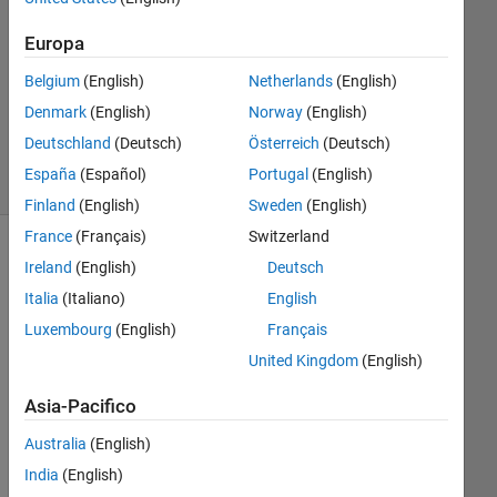
Risposta
accettata
Europa
Belgium
(English)
Netherlands
(English)
Aggiornato
3 Giu 2021
Denmark
(English)
Norway
(English)
3
Deutschland
(Deutsch)
Österreich
(Deutsch)
Visualizzazioni
España
(Español)
Portugal
(English)
(30 giorni)
Finland
(English)
Sweden
(English)
France
(Français)
Switzerland
Ireland
(English)
Deutsch
Italia
(Italiano)
English
Luxembourg
(English)
Français
United Kingdom
(English)
Asia-Pacifico
Hi ,
Australia
(English)
I 
India
(English)
thin