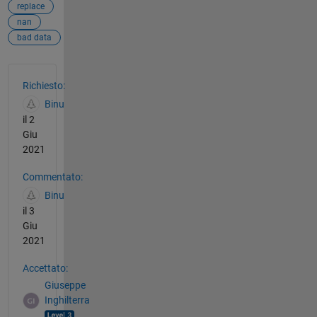
replace
nan
bad data
Vedere anche
Richiesto:
Binu
il 2
Giu
2021
Commentato:
Binu
il 3
Giu
2021
Accettato:
Giuseppe
Inghilterra