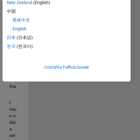
k 
New Zealand
(English)
this 
中国
is 
简体中文
sim
ple, 
English
but 
日本
(日本語)
I 
한국
(한국어)
am 
stru
ggli
ng 
Contatta l’ufficio locale
to 
do 
this
.
I 
hav
e a 
dat
a 
set 