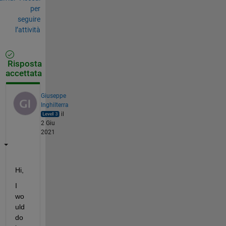
per
seguire
l’attività
Risposta
accettata
Giuseppe
Inghilterra
il
2 Giu
2021
Hi,
I 
wo
uld 
do 