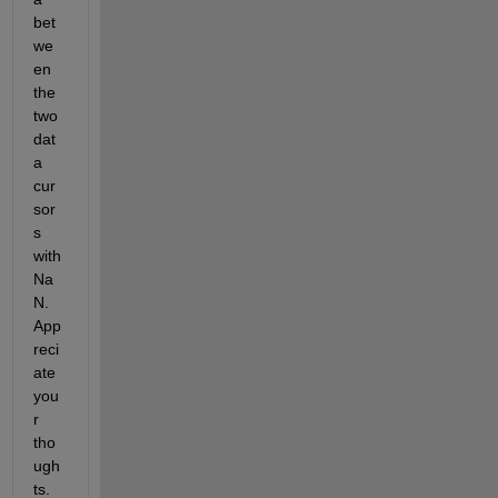
bet
we
en 
the 
two 
dat
a 
cur
sor
s 
with 
Na
N. 
App
reci
ate 
you
r 
tho
ugh
ts.