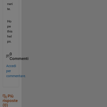
rwri
te. 
Ho
pe 
this 
hel
ps.
0
Commenti
Accedi
per
commentare.
Più
risposte
(0)