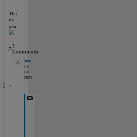
Tha
nk 
you
1
Commento
Binu
il 3
Giu
2021
T
h
a
n
k 