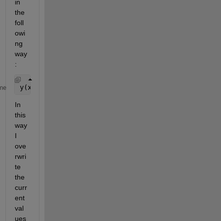
in 
the 
foll
owi
ng 
way
:
y(x>=2.519e6 & x<=2.52e6) = NaN;
me
In 
this 
way 
I 
ove
rwri
te 
the 
curr
ent 
val
ues 