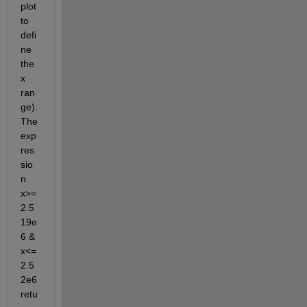
plot 
to 
defi
ne 
the 
x 
ran
ge). 
The 
exp
res
sio
n 
x>=
2.5
19e
6 & 
x<=
2.5
2e6 
retu