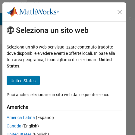
Vai al contenuto
MATLAB
Answers
ATLAB Answers
File Exchange
Cody
AI Chat Playground
Dis
Seleziona un sito web
Seleziona un sito web per visualizzare contenuto tradotto
data
dove disponibile e vedere eventi e offerte locali. In base alla
tua area geografica, ti consigliamo di selezionare:
United
replace
States
.
with
NaN
United States
Puoi anche selezionare un sito web dal seguente elenco:
Binu
2 Giu
Americhe
2021
América Latina
(Español)
1
Risposta
Canada
(English)
United States
(English)