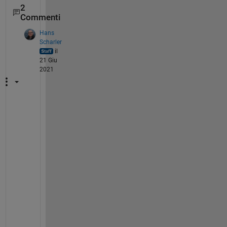
2
Commenti
Hans
Scharler
il
21 Giu
2021
@
I
m
a
g
e 
A
n
a
l
y