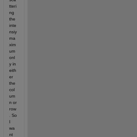
tteri
ng 
the 
inte
nsiy 
ma
xim
um 
onl
y in 
eith
er 
the 
col
um
n or 
row 
. So 
I 
wa
nt 