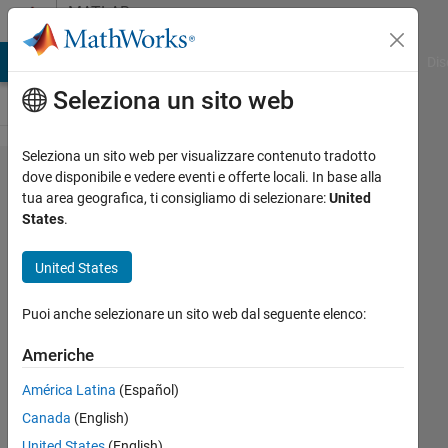
Vai al contenuto
MATLAB
Answers
ATLAB Answers
File Exchange
Cody
AI Chat Playground
Dis
Seleziona un sito web
Seleziona un sito web per visualizzare contenuto tradotto
Extract
dove disponibile e vedere eventi e offerte locali. In base alla
tua area geografica, ti consigliamo di selezionare:
United
columns
States
.
from an
image
United States
Puoi anche selezionare un sito web dal seguente elenco:
Sara
21 Giu
Americhe
2021
América Latina
(Español)
0
Risposte
Canada
(English)
United States
(English)