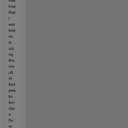
met
hod 
that 
I 
wor
ked 
on 
is 
usi
ng 
the 
res
ult 
of 
find 
pea
ks 
fun
ctio
n 
fro
m 