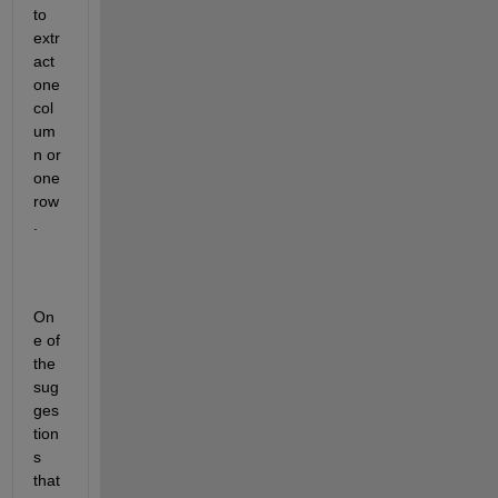
to 
extr
act 
one 
col
um
n or 
one 
row
. 
On
e of 
the 
sug
ges
tion
s 
that 