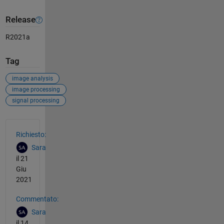
Release
R2021a
Tag
image analysis
image processing
signal processing
Vedere anche
Richiesto:
Sara
il 21
Giu
2021
Commentato:
Sara
il 14