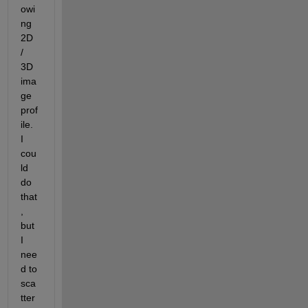
owi
ng 
2D 
/ 
3D 
ima
ge 
prof
ile. 
I 
cou
ld 
do 
that
, 
but 
I 
nee
d to 
sca
tter 