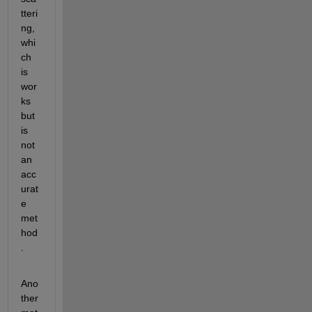
tteri
ng, 
whi
ch 
is 
wor
ks 
but 
is 
not 
an 
acc
urat
e 
met
hod
. 
Ano
ther 