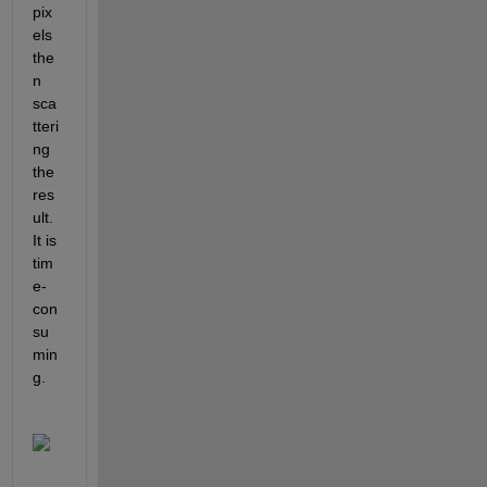
pix
els 
the
n 
sca
tteri
ng 
the 
res
ult. 
It is 
tim
e-
con
su
min
g. 