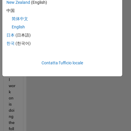
New Zealand
(English)
k in 
中国
ima
ge 
简体中文
ana
English
lysi
日本
(日本語)
s, 
and 
한국
(한국어)
the 
pro
gra
Contatta l’ufficio locale
m 
that 
I 
wor
k 
on 
is 
doi
ng 
the 
foll