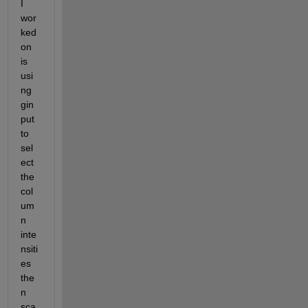
I 
wor
ked 
on 
is 
usi
ng 
gin
put 
to 
sel
ect 
the 
col
um
n 
inte
nsiti
es 
the
n 
sca