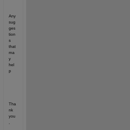
Any 
sug
ges
tion
s 
that 
ma
y 
hel
p 
Tha
nk 
you
, 