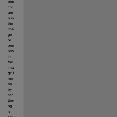
one 
col
um
n in 
the 
ima
ge 
or 
one 
row 
in 
the 
ima
ge I 
me
an 
by 
sca
tteri
ng 
is 
sca