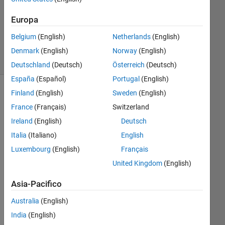
Aggiornato
14 Lug
Europa
2021
Belgium
(English)
Netherlands
(English)
3
Visualizzazioni
Denmark
(English)
Norway
(English)
(30 giorni)
Deutschland
(Deutsch)
Österreich
(Deutsch)
España
(Español)
Portugal
(English)
Finland
(English)
Sweden
(English)
France
(Français)
Switzerland
Ireland
(English)
Deutsch
Italia
(Italiano)
English
Luxembourg
(English)
Français
United Kingdom
(English)
Hi, 
Asia-Pacifico
Australia
(English)
I 
India
(English)
wor