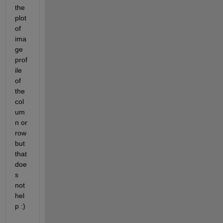
the 
plot 
of 
ima
ge 
prof
ile 
of 
the 
col
um
n or 
row 
but 
that 
doe
s 
not 
hel
p :) 