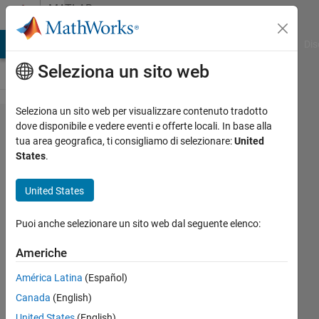
Vai al contenuto
MATLAB
Answers
ATLAB Answers
File Exchange
Cody
AI Chat Playground
Dis
Seleziona un sito web
Seleziona un sito web per visualizzare contenuto tradotto
Format
dove disponibile e vedere eventi e offerte locali. In base alla
tua area geografica, ti consigliamo di selezionare:
United
longeng
States
.
-
rounding
United States
error
Puoi anche selezionare un sito web dal seguente elenco:
Trig
Americhe
América Latina
(Español)
6 Set
2013
Canada
(English)
1
United States
(English)