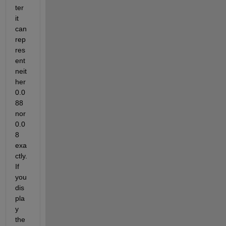
ter 
it 
can 
rep
res
ent 
neit
her 
0.0
88 
nor 
0.0
8 
exa
ctly. 
If 
you 
dis
pla
y 
the 