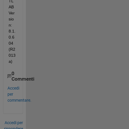
TL
AB 
Ver
sio
n: 
8.1.
0.6
04 
(R2
013
a)
0
Commenti
Accedi
per
commentare.
Accedi per
rispondere