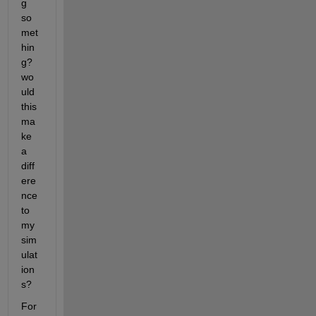
g 
so
met
hin
g? 
wo
uld 
this 
ma
ke 
a 
diff
ere
nce 
to 
my 
sim
ulat
ion
s?
For 