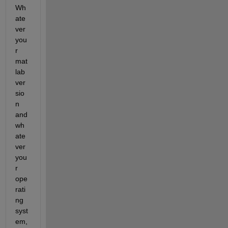
Wh
ate
ver 
you
r 
mat
lab 
ver
sio
n 
and 
wh
ate
ver 
you
r 
ope
rati
ng 
syst
em, 