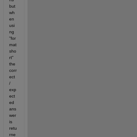
but 
wh
en 
usi
ng 
"for
mat 
sho
rt" 
the 
corr
ect 
/ 
exp
ect
ed 
ans
wer 
is 
retu
rne