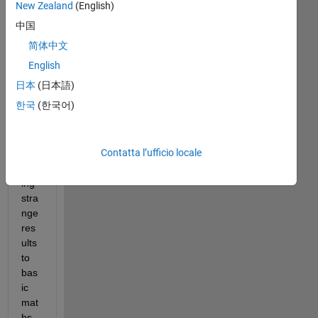
New Zealand
(English)
Wh
中国
en 
简体中文
usi
ng 
English
"for
日本
(日本語)
mat 
한국
(한국어)
lon
gen
g", I 
Contatta l’ufficio locale
am 
gett
ing 
stra
nge 
res
ults 
to 
bas
ic 
mat
hs 