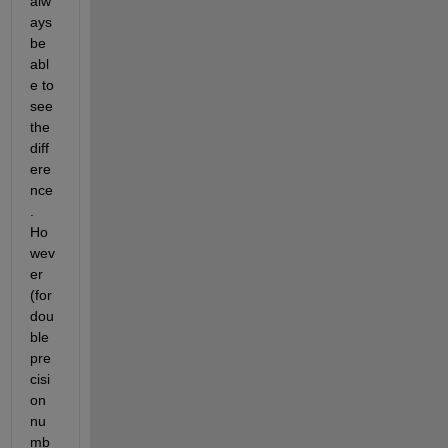
alw
ays 
be 
abl
e to 
see 
the 
diff
ere
nce
. 
Ho
wev
er 
(for 
dou
ble 
pre
cisi
on 
nu
mb