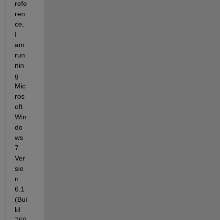
refe
ren
ce, 
I 
am 
run
nin
g 
Mic
ros
oft 
Win
do
ws 
7 
Ver
sio
n 
6.1 
(Bui
ld 