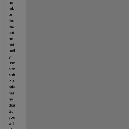
nu
mb
er 
the 
ma
chi
ne 
act
uall
y 
use
s to 
suff
icie
ntly 
ma
ny 
digi
ts, 
you 
will 