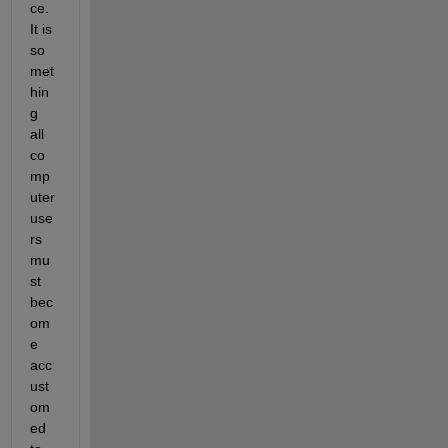
ce. 
It is 
so
met
hin
g 
all 
co
mp
uter 
use
rs 
mu
st 
bec
om
e 
acc
ust
om
ed 