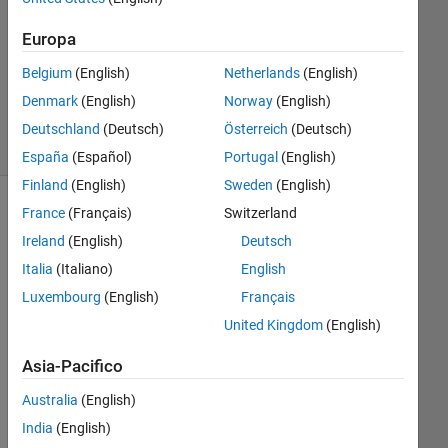
Risposta
Europa
Risposta
Belgium
(English)
Netherlands
(English)
accettata
Denmark
(English)
Norway
(English)
26
Visualizzazioni
Deutschland
(Deutsch)
Österreich
(Deutsch)
(30 giorni)
España
(Español)
Portugal
(English)
Finland
(English)
Sweden
(English)
France
(Français)
Switzerland
Ireland
(English)
Deutsch
Italia
(Italiano)
English
Luxembourg
(English)
Français
United Kingdom
(English)
Asia-Pacifico
Hell
Australia
(English)
o 
All,
India
(English)