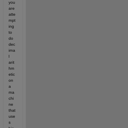
you 
are 
atte
mpt
ing 
to 
do 
dec
ima
l 
arit
hm
etic 
on 
a 
ma
chi
ne 
that 
use
s 