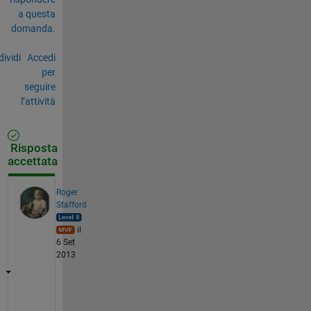
a questa
domanda.
ividi
Accedi
per
seguire
l’attività
Risposta
accettata
Roger
Stafford
il
6 Set
2013