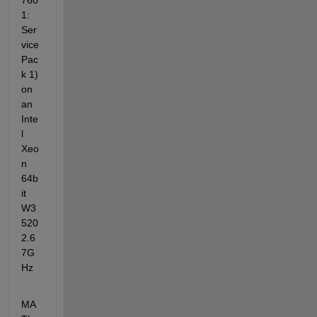
760
1: 
Ser
vice 
Pac
k 1) 
on 
an 
Inte
l 
Xeo
n 
64b
it 
W3
520 
2.6
7G
Hz
MA