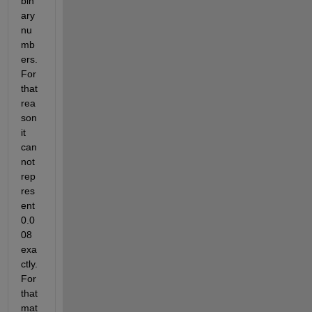
bin
ary 
nu
mb
ers. 
For 
that 
rea
son 
it 
can
not 
rep
res
ent 
0.0
08 
exa
ctly. 
For 
that 
mat