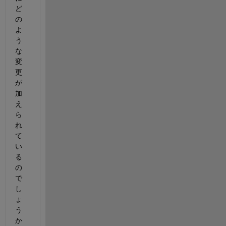
ど
の
よ
う
な
変
更
が
加
え
ら
れ
て
い
る
の
で
し
ょ
う
か