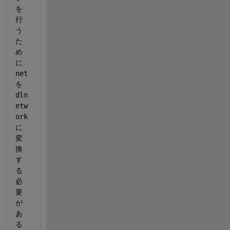
を
行
う
た
め
に
net
を
dln
etw
ork
に
変
換
す
る
必
要
が
あ
る