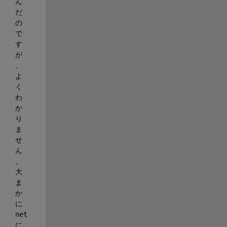
ん
だ
の
で
す
が
、
よ
く
わ
か
り
ま
せ
ん
。
大
ま
か
に
net
に