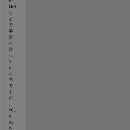
R-
CNN
な
ど
で
学
習
を
行
っ
て
い
た
の
で
す
が
、
YOL
O 
v3
を