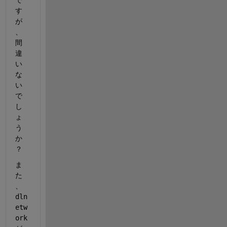
で
す
が
、
間
違
い
な
い
で
し
ょ
う
か
？
ま
た
、
dln
etw
ork