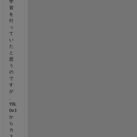
学
習
を
行
っ
て
い
た
と
思
う
の
で
す
が
、
YOL
Ov3
か
ら
カ
ス