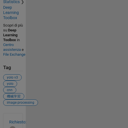
Statistics
Deep
Learning
Toolbox
Scopri di più
su
Deep
Learning
Toolbox
in
Centro
assistenza
e
File Exchange
Tag
yolo v3
yolo
cnn
機械学習
image processing
Vedere anche
Richiesto: