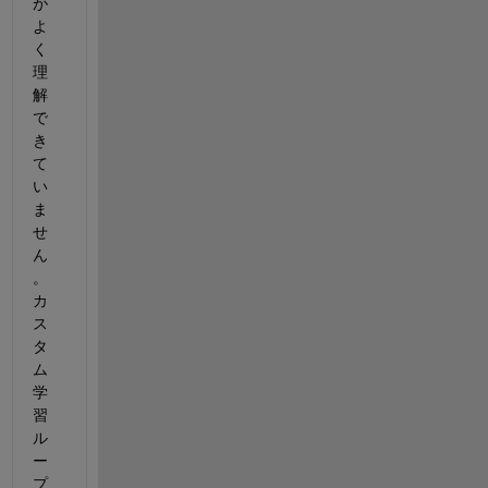
が
よ
く
理
解
で
き
て
い
ま
せ
ん
。
カ
ス
タ
ム
学
習
ル
ー
プ