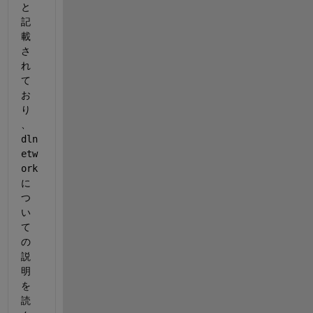
と
記
載
さ
れ
て
お
り
、
dln
etw
ork
に
つ
い
て
の
説
明
を
読