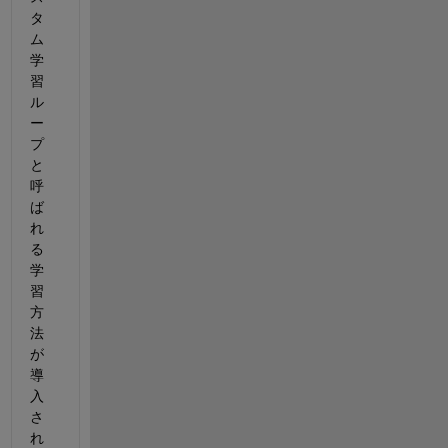
タ
ム
学
習
ル
ー
プ
と
呼
ば
れ
る
学
習
方
法
が
導
入
さ
れ