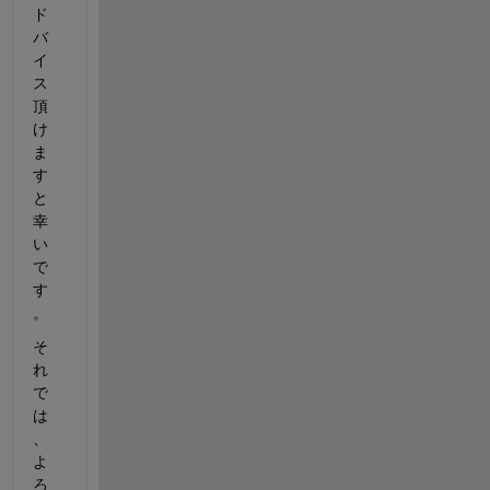
ド
バ
イ
ス
頂
け
ま
す
と
幸
い
で
す
。
そ
れ
で
は
、
よ
ろ