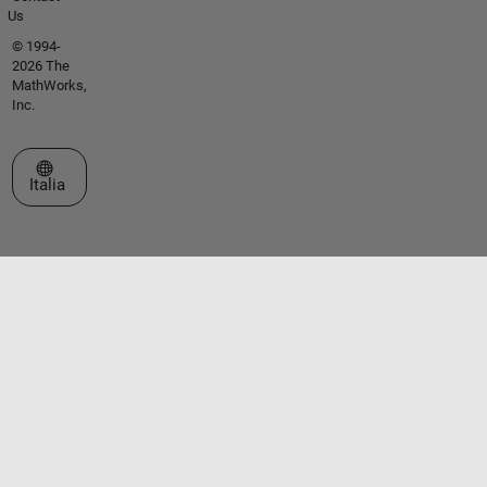
Us
© 1994-
2026 The
MathWorks,
Inc.
Seleziona un sito web
Italia