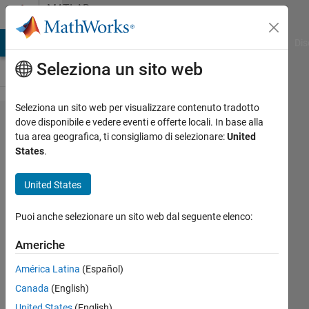
Vai al contenuto
MATLAB
Answers
ATLAB Answers
File Exchange
Cody
AI Chat Playground
Dis
Seleziona un sito web
Seleziona un sito web per visualizzare contenuto tradotto
カス
dove disponibile e vedere eventi e offerte locali. In base alla
tua area geografica, ti consigliamo di selezionare:
United
タム
States
.
学習
ルー
United States
プに
Puoi anche selezionare un sito web dal seguente elenco:
関し
て
Americhe
América Latina
(Español)
HY
Canada
(English)
2 Lug
United States
(English)