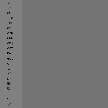
ま
で
は
tra
inF
ast
erR
CNN
obj
ect
Det
ect
or
な
ど
の
関
数
１
つ
で