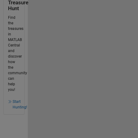
Treasure
Hunt
Find
the
treasures
in
MATLAB
Central
and
discover
how
the
community
can
help
you!
Start
Hunting!