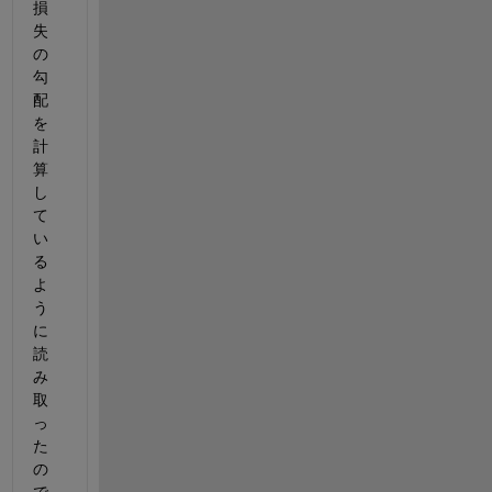
損
失
の
勾
配
を
計
算
し
て
い
る
よ
う
に
読
み
取
っ
た
の