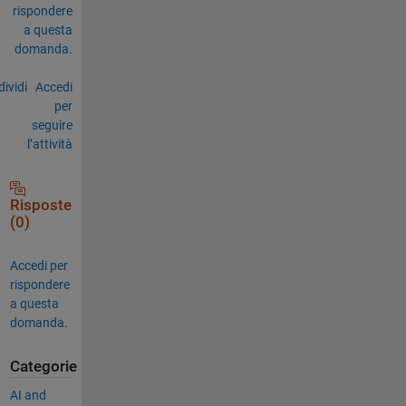
rispondere
a questa
domanda.
ividi
Accedi
per
seguire
l’attività
Risposte
(0)
Accedi per
rispondere
a questa
domanda.
Categorie
AI and