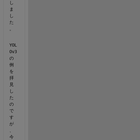
し
ま
し
た
。
YOL
Ov3
の
例
を
拝
見
し
た
の
で
す
が
、
今