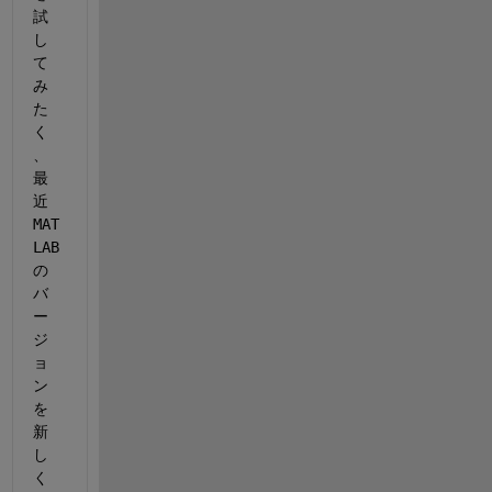
試
し
て
み
た
く
、
最
近
MAT
LAB
の
バ
ー
ジ
ョ
ン
を
新
し
く