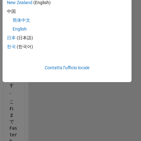
New Zealand
(English)
機
中国
械
学
简体中文
習
English
を
日本
(日本語)
行
っ
한국
(한국어)
て
い
る
Contatta l’ufficio locale
者
で
す
。
こ
れ
ま
で
Fas
ter 