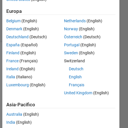
2021
0
Europa
Risposte
Belgium
(English)
Netherlands
(English)
1
Visualizzazione
Denmark
(English)
Norway
(English)
(30 giorni)
Deutschland
(Deutsch)
Österreich
(Deutsch)
España
(Español)
Portugal
(English)
Finland
(English)
Sweden
(English)
France
(Français)
Switzerland
Ireland
(English)
Deutsch
Italia
(Italiano)
English
Luxembourg
(English)
Français
United Kingdom
(English)
こ
ん
Asia-Pacifico
に
ち
Australia
(English)
は
India
(English)
。