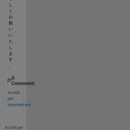
し
く
お
願
い
い
た
し
ま
す
。
0
Commenti
Accedi
per
commentare.
Accedi per