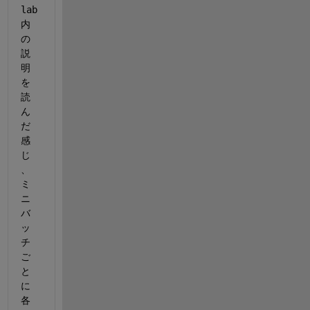
lab
内
の
説
明
を
読
ん
だ
感
じ
、
ミ
ニ
バ
ッ
チ
ご
と
に
各