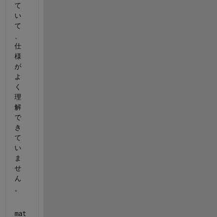
て
い
て
、
仕
様
が
よ
く
理
解
で
き
て
い
ま
せ
ん
。
mat