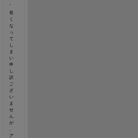
。
長
く
な
っ
て
し
ま
い
申
し
訳
ご
ざ
い
ま
せ
ん
が
、
ア