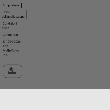
Antipirateria
Stato
dell'applicazione
Condizioni
d'uso
Contact Us
© 1994-2026
The
MathWorks,
Inc.
Seleziona un sito web
Italia