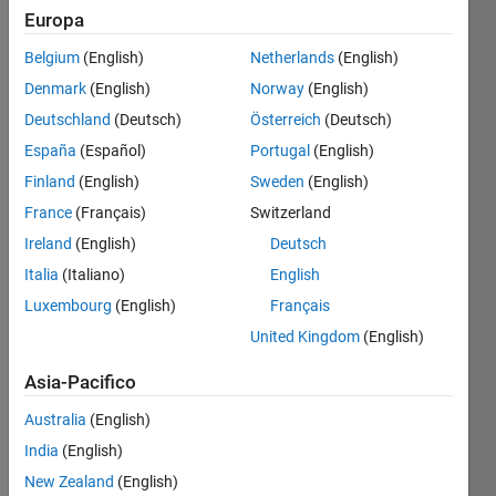
Europa
Given
Belgium
(English)
Netherlands
(English)
vector
Denmark
(English)
Norway
(English)
x,
calculate
Deutschland
(Deutsch)
Österreich
(Deutsch)
the
España
(Español)
Portugal
(English)
alternating
Finland
(English)
Sweden
(English)
sum
France
(Français)
Switzerland
Ireland
(English)
Deutsch
   y = x(1) - x(2) + x(3) - x(4) + ...
Italia
(Italiano)
English
Luxembourg
(English)
Français
United Kingdom
(English)
Solve
Asia-Pacifico
Australia
(English)
Solution
India
(English)
Stats
New Zealand
(English)