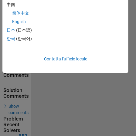
中国
1918
Solutions
简体中文
857
English
Solvers
日本
(日本語)
Last
한국
(한국어)
Solution
submitted
on Jul 10,
2026
Contatta l’ufficio locale
Problem
Comments
Solution
Comments
Show
comments
Problem
Recent
Solvers