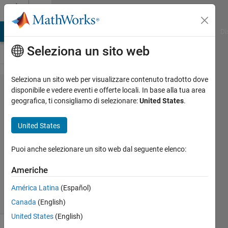
Vai al contenuto
Cody
MATLAB Answers
File Exchange
Cody
AI Chat Playground
Di
Seleziona un sito web
Seleziona un sito web per visualizzare contenuto tradotto dove
Problem
disponibile e vedere eventi e offerte locali. In base alla tua area
geografica, ti consigliamo di selezionare:
United States
.
1323.
Alternating
United States
sum
Puoi anche selezionare un sito web dal seguente elenco:
Tim
Americhe
857
solvers
América Latina
(Español)
9 likes
Canada
(English)
United States
(English)