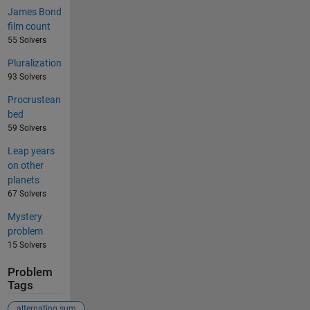
James Bond
film count
55 Solvers
Pluralization
93 Solvers
Procrustean
bed
59 Solvers
Leap years
on other
planets
67 Solvers
Mystery
problem
15 Solvers
Problem
Tags
alternating sum