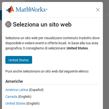
Vai al contenuto
Cody
MATLAB Answers
File Exchange
Cody
AI Chat Playground
Di
Seleziona un sito web
Seleziona un sito web per visualizzare contenuto tradotto dove
Problem
disponibile e vedere eventi e offerte locali. In base alla tua area
geografica, ti consigliamo di selezionare:
United States
.
1790. 01
- Scalar
United States
variables
Puoi anche selezionare un sito web dal seguente elenco:
Samuel
Americhe
Thrysøe
742
América Latina
(Español)
solvers
Canada
(English)
0 likes
United States
(English)