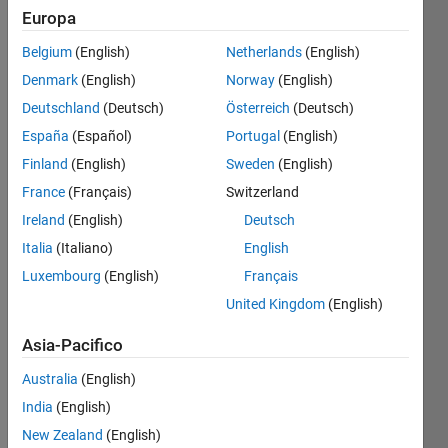
Europa
Belgium
(English)
Netherlands
(English)
Create
Denmark
(English)
Norway
(English)
the
following
Deutschland
(Deutsch)
Österreich
(Deutsch)
variables:
España
(Español)
Portugal
(English)
Finland
(English)
Sweden
(English)
France
(Français)
Switzerland
Ireland
(English)
Deutsch
Solve
Italia
(Italiano)
English
Luxembourg
(English)
Français
United Kingdom
(English)
Solution
Stats
Asia-Pacifico
Australia
(English)
1315
Solutions
India
(English)
742
New Zealand
(English)