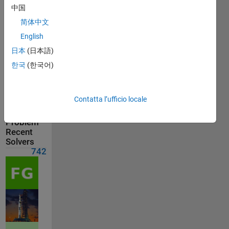
Solvers
中国
Last
简体中文
Solution
submitted
English
on Apr 28,
2026
日本
(日本語)
한국
(한국어)
Solution
Comments
Contatta l’ufficio locale
Show
comments
Problem
Recent
Solvers
742