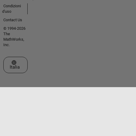
Condizioni
d'uso
Contact Us
© 1994-2026
The
MathWorks,
Inc.
Seleziona un sito web
Italia