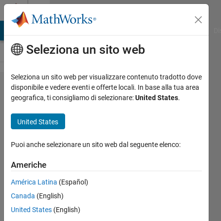
Vai al contenuto
Cody
MATLAB Answers
File Exchange
Cody
AI Chat Playground
Di
Seleziona un sito web
Seleziona un sito web per visualizzare contenuto tradotto dove
Problem
disponibile e vedere eventi e offerte locali. In base alla tua area
geografica, ti consigliamo di selezionare:
United States
.
2096.
Perfect
United States
Square
or not
Puoi anche selezionare un sito web dal seguente elenco:
Americhe
Rahul
América Latina
(Español)
Shinde
408
Canada
(English)
solvers
United States
(English)
2 likes