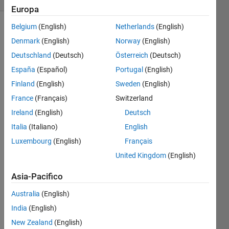
Europa
Belgium
(English)
Netherlands
(English)
Denmark
(English)
Norway
(English)
find
Deutschland
(Deutsch)
Österreich
(Deutsch)
Given
input x
España
(Español)
Portugal
(English)
is
Finland
(English)
Sweden
(English)
perfect
France
(Français)
Switzerland
square
or not,if
Ireland
(English)
Deutsch
yes
Italia
(Italiano)
English
then
Luxembourg
(English)
Français
output
y=1.else
United Kingdom
(English)
y=0
Asia-Pacifico
Australia
(English)
Solve
India
(English)
New Zealand
(English)