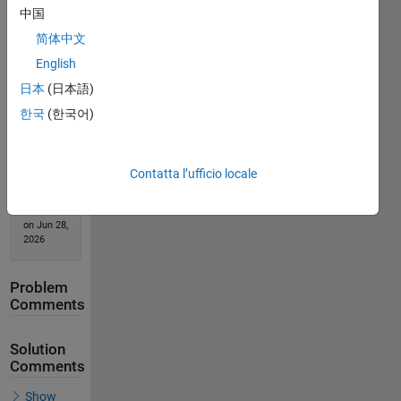
中国
Solution
简体中文
Stats
English
日本
(日本語)
812
한국
(한국어)
Solutions
408
Solvers
Contatta l’ufficio locale
Last
Solution
submitted
on Jun 28,
2026
Problem
Comments
Solution
Comments
Show