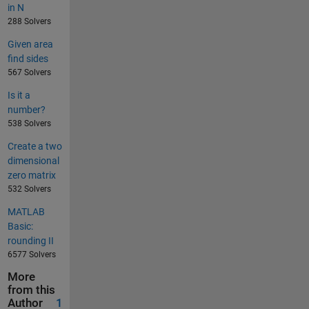
in N
288 Solvers
Given area
find sides
567 Solvers
Is it a
number?
538 Solvers
Create a two
dimensional
zero matrix
532 Solvers
MATLAB
Basic:
rounding II
6577 Solvers
More
from this
Author
1