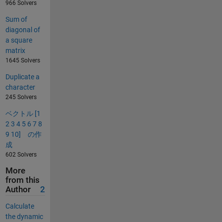
966 Solvers
Sum of
diagonal of
a square
matrix
1645 Solvers
Duplicate a
character
245 Solvers
ベクトル [1
2 3 4 5 6 7 8
9 10] の作
成
602 Solvers
More
from this
Author
2
Calculate
the dynamic