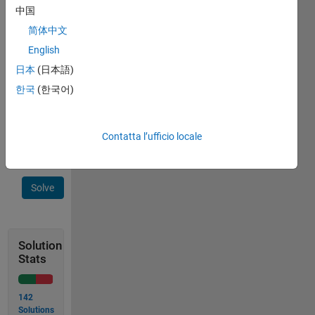
中国
n = 1;

简体中文
English
Example
日本
(日本語)
2:
한국
(한국어)
n = [5 7 9];

Contatta l’ufficio locale
Solve
Solution
Stats
142
Solutions