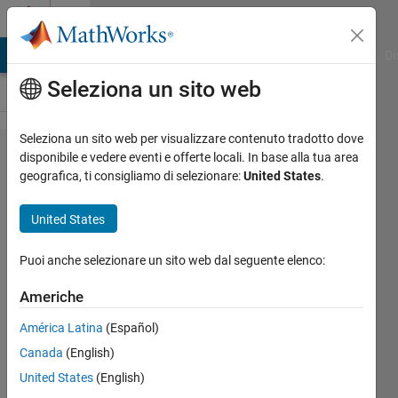
Vai al contenuto
Cody
MATLAB Answers
File Exchange
Cody
AI Chat Playground
Di
Seleziona un sito web
Seleziona un sito web per visualizzare contenuto tradotto dove
Problem
disponibile e vedere eventi e offerte locali. In base alla tua area
geografica, ti consigliamo di selezionare:
United States
.
42764.
Find the
United States
next
square
Puoi anche selezionare un sito web dal seguente elenco:
number
Americhe
América Latina
(Español)
Steven Van
Canada
(English)
Vaerenbergh
60
United States
(English)
solvers