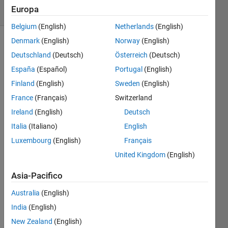
Europa
1 likes
Belgium
(English)
Netherlands
(English)
Denmark
(English)
Norway
(English)
Deutschland
(Deutsch)
Österreich
(Deutsch)
Given
España
(Español)
Portugal
(English)
one or
more
Finland
(English)
Sweden
(English)
integers
France
(Français)
Switzerland
n, find
Ireland
(English)
Deutsch
the next
integer
Italia
(Italiano)
English
that is a
Luxembourg
(English)
Français
square,
United Kingdom
(English)
for
each of
Asia-Pacifico
them.
Australia
(English)
Example
India
(English)
1:
New Zealand
(English)