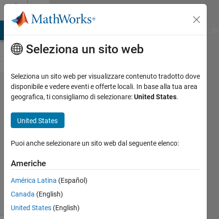
Vai al contenuto
Cody
MATLAB Answers
File Exchange
Cody
AI Chat Playground
Di
Seleziona un sito web
Seleziona un sito web per visualizzare contenuto tradotto dove
Problem
disponibile e vedere eventi e offerte locali. In base alla tua area
geografica, ti consigliamo di selezionare:
United States
.
46559.
divide
United States
by 5
Puoi anche selezionare un sito web dal seguente elenco:
Ranjeet
Americhe
Nalawade
251
América Latina
(Español)
solvers
Canada
(English)
1 likes
United States
(English)