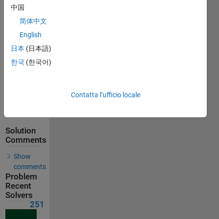
Solutions
中国
251
简体中文
Solvers
English
Last
Solution
日本
(日本語)
submitted
한국
(한국어)
on Jul 30,
2026
Contatta l’ufficio locale
Problem
Comments
Solution
Comments
Show
comments
Problem
Recent
Solvers
251