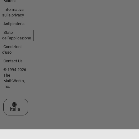
Marchi
Informativa
sulla privacy
Antipirateria
Stato
dell'applicazione
Condizioni
d'uso
Contact Us
© 1994-2026
The
MathWorks,
Inc.
Seleziona un sito web
Italia