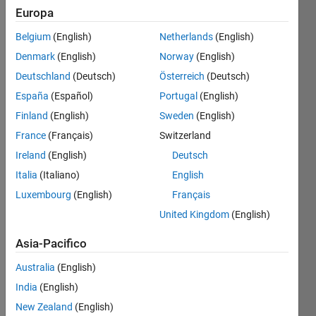
Europa
Belgium
(English)
Netherlands
(English)
enter 
Denmark
(English)
Norway
(English)
input 
x, 
Deutschland
(Deutsch)
Österreich
(Deutsch)
divide 
España
(Español)
Portugal
(English)
it by 
Finland
(English)
Sweden
(English)
5 and 
put in 
France
(Français)
Switzerland
y
Ireland
(English)
Deutsch
Italia
(Italiano)
English
Luxembourg
(English)
Français
Solve
United Kingdom
(English)
Asia-Pacifico
Solution
Australia
(English)
Stats
India
(English)
New Zealand
(English)
302