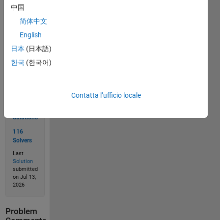
中国
简体中文
Solve
English
日本
(日本語)
한국
(한국어)
Solution
Stats
Contatta l’ufficio locale
171
Solutions
116
Solvers
Last
Solution
submitted
on Jul 13,
2026
Problem