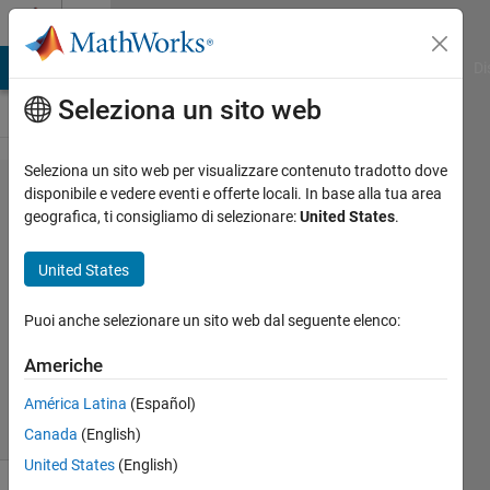
Vai al contenuto
Cody
MATLAB Answers
File Exchange
Cody
AI Chat Playground
Di
Seleziona un sito web
Seleziona un sito web per visualizzare contenuto tradotto dove
Problem
disponibile e vedere eventi e offerte locali. In base alla tua area
geografica, ti consigliamo di selezionare:
United States
.
47828.
Circle :
United States
Square
Puoi anche selezionare un sito web dal seguente elenco:
Kriti
Americhe
116
solvers
América Latina
(Español)
2 likes
Canada
(English)
United States
(English)