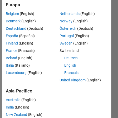
Europa
Determine 
Belgium
(English)
Netherlands
(English)
the 
Denmark
(English)
Norway
(English)
ratio 
Deutschland
(Deutsch)
Österreich
(Deutsch)
of the 
area 
España
(Español)
Portugal
(English)
of a 
Finland
(English)
Sweden
(English)
circle 
France
(Français)
Switzerland
to the 
area 
Ireland
(English)
Deutsch
of a 
Italia
(Italiano)
English
square, 
Luxembourg
(English)
Français
Given 
the 
United Kingdom
(English)
side 
of the 
Asia-Pacifico
square 
Australia
(English)
= 
radius 
India
(English)
of the 
New Zealand
(English)
circle.