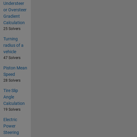
Understeer
or Oversteer
Gradient
Calculation
25 Solvers
Turning
radius of a
vehicle
47 Solvers
Piston Mean
Speed
28 Solvers
Tire Slip
Angle
Calculation
19 Solvers
Electric
Power
Steering