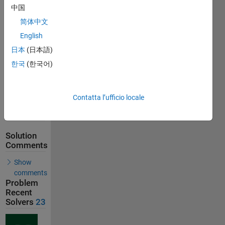
Stats
中国
简体中文
30
English
Solutions
日本
(日本語)
23
Solvers
한국
(한국어)
Last
Solution
submitted
Contatta l’ufficio locale
on May
24, 2026
Solution
Comments
Show
comments
Problem
Recent
Solvers
23