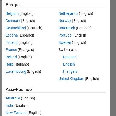
Europa
Belgium
(English)
Netherlands
(English)
Create
Denmark
(English)
Norway
(English)
a
Deutschland
(Deutsch)
Österreich
(Deutsch)
symmetrical
España
(Español)
Portugal
(English)
plus
(+)
Finland
(English)
Sweden
(English)
shaped
France
(Français)
Switzerland
pattern
Ireland
(English)
Deutsch
centered
in an
Italia
(Italiano)
English
N×N
Luxembourg
(English)
Français
matrix.
United Kingdom
(English)
Asia-Pacifico
Solve
Australia
(English)
India
(English)
Solution
New Zealand
(English)