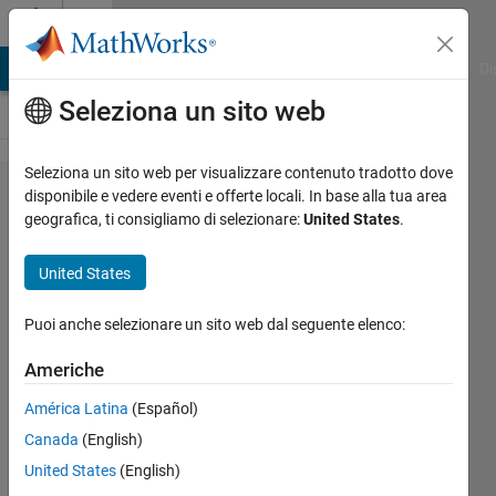
Vai al contenuto
Cody
MATLAB Answers
File Exchange
Cody
AI Chat Playground
Di
Seleziona un sito web
Seleziona un sito web per visualizzare contenuto tradotto dove
Problem
disponibile e vedere eventi e offerte locali. In base alla tua area
geografica, ti consigliamo di selezionare:
United States
.
61195.
Plus
United States
Cross
Mandala
Puoi anche selezionare un sito web dal seguente elenco:
Americhe
Pradheepa
América Latina
(Español)
23
Canada
(English)
solvers
0 likes
United States
(English)