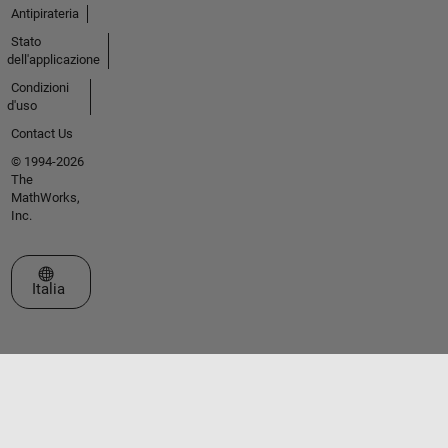
Antipirateria
Stato
dell'applicazione
Condizioni
d'uso
Contact Us
© 1994-2026
The
MathWorks,
Inc.
Seleziona un sito web
Italia