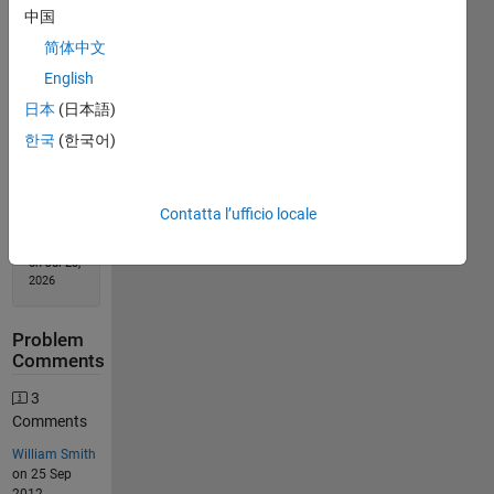
中国
Solution
Stats
简体中文
English
日本
(日本語)
1415
Solutions
한국
(한국어)
816
Solvers
Last
Contatta l’ufficio locale
Solution
submitted
on Jul 23,
2026
Problem
Comments
3
Comments
William Smith
on 25 Sep