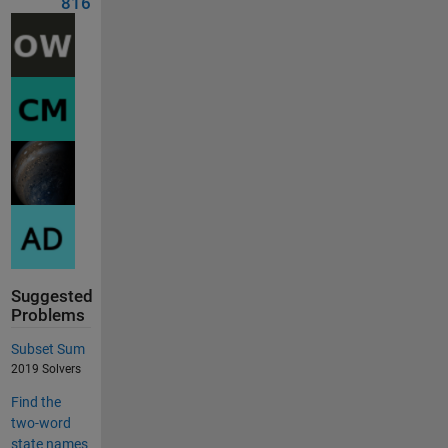
816
Suggested
Problems
Subset Sum
2019 Solvers
Find the
two-word
state names