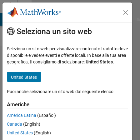
Vai al contenuto
Cody
MATLAB Answers
File Exchange
Cody
AI Chat Playground
Di
Seleziona un sito web
Seleziona un sito web per visualizzare contenuto tradotto dove
Problem
disponibile e vedere eventi e offerte locali. In base alla tua area
geografica, ti consigliamo di selezionare:
United States
.
625.
Determine
United States
Whether
an array
Puoi anche selezionare un sito web dal seguente elenco:
is empty
Americhe
América Latina
(Español)
Yudong
Canada
(English)
Zhang
816
United States
(English)
solvers