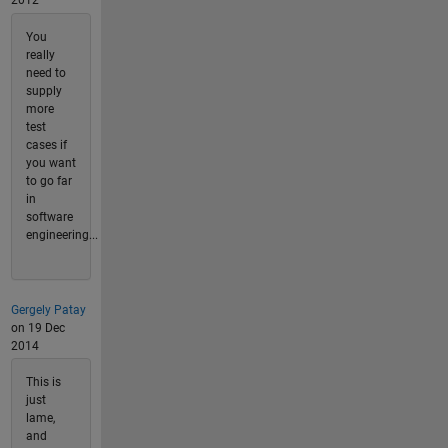
2012
You
really
need to
supply
more
test
cases if
you want
to go far
in
software
engineering...
Gergely Patay
on 19 Dec
2014
This is
just
lame,
and