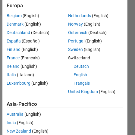
Europa
5 likes
Belgium
(English)
Netherlands
(English)
Denmark
(English)
Norway
(English)
Deutschland
(Deutsch)
Österreich
(Deutsch)
Input a
España
(Español)
Portugal
(English)
matrix
x,
Finland
(English)
Sweden
(English)
output
France
(Français)
Switzerland
y is
Ireland
(English)
Deutsch
TRUE if
x is
Italia
(Italiano)
English
empty,
Luxembourg
(English)
Français
otherwise
United Kingdom
(English)
FALSE.
Asia-Pacifico
Australia
(English)
Solve
India
(English)
New Zealand
(English)