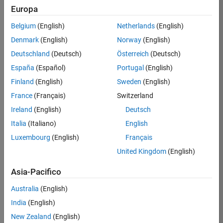
haz
Europa
Burnin
Belgium
(English)
Netherlands
(English)
g
Denmark
(English)
Norway
(English)
Mandel
Deutschland
(Deutsch)
Österreich
(Deutsch)
brot
España
(Español)
Portugal
(English)
Set
Finland
(English)
Sweden
(English)
on 6
4
France
(Français)
Switzerland
Oct
Ireland
(English)
Deutsch
2021
61
Italia
(Italiano)
English
1
Luxembourg
(English)
Français
0
United Kingdom
(English)
231
Asia-Pacifico
Australia
(English)
Copy
India
(English)
p = 500;
New Zealand
(English)
x0 = -0.6;