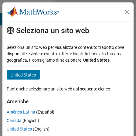
Vai al contenuto
Community
Contests
MATLAB Answers
File Exchange
Cody
AI Chat Playground
Seleziona un sito web
Seleziona un sito web per visualizzare contenuto tradotto dove
Create and remix
disponibile e vedere eventi e offerte locali. In base alla tua area
entries are only
geografica, ti consigliamo di selezionare:
United States
.
available on
desktop
United States
Back to Gallery
Puoi anche selezionare un sito web dal seguente elenco:
Vote
Share
Americhe
Follow
América Latina
(Español)
Canada
(English)
United States
(English)
/