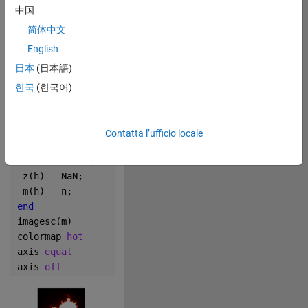
r = 1.5;
中国
k = 50;
简体中文
x = linspace(x0-r, x0+r, p);
English
y = linspace(-r, r, p);
日本
(日本語)
[X, Y] = meshgrid(x, y);
Z = X + 1i*Y;
한국
(한국어)
m = k*ones(size(Z));
z = Z;
for 
n = 0:k
Contatta l’ufficio locale
 z = z.*z+Z;
 h = abs(z)>2;
 z(h) = NaN;
 m(h) = n;
end
imagesc(m)
colormap 
hot
axis 
equal
axis 
off