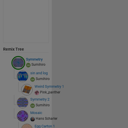
Remix Tree
Symmetry
Sumihiro
sin and log
Sumihiro
Weird Symmetry 1
Pink_panther
Symmetry 2
Sumihiro
Mosaic
Hans Scharler
Egg Carton 1