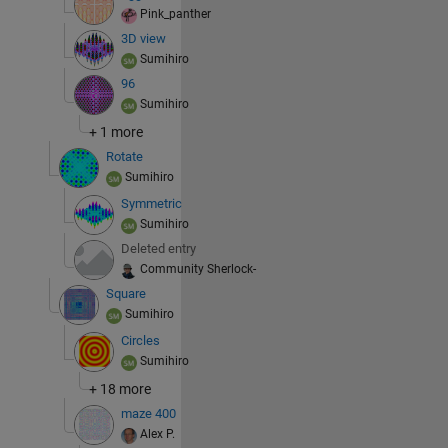
Pink_panther
3D view
Sumihiro
96
Sumihiro
+ 1 more
Rotate
Sumihiro
Symmetric
Sumihiro
Deleted entry
Community Sherlock-
Square
Sumihiro
Circles
Sumihiro
+ 18 more
maze 400
Alex P.