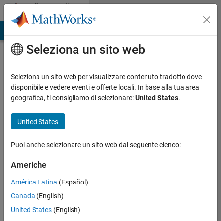
Vai al contenuto
Community
Contests
MATLAB Answers
File Exchange
Cody
AI Chat Playground
Seleziona un sito web
Seleziona un sito web per visualizzare contenuto tradotto dove
Create and remix
disponibile e vedere eventi e offerte locali. In base alla tua area
entries are only
geografica, ti consigliamo di selezionare:
United States
.
available on
desktop
United States
Back to Gallery
Puoi anche selezionare un sito web dal seguente elenco:
Vote
Share
Americhe
Follow
América Latina
(Español)
Canada
(English)
United States
(English)
Sumihiro