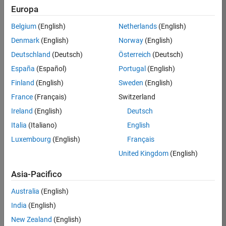
Europa
/
Belgium
(English)
Netherlands
(English)
Symme
Denmark
(English)
Norway
(English)
try
Deutschland
(Deutsch)
Österreich
(Deutsch)
on 7
6
España
(Español)
Portugal
(English)
Oct
Finland
(English)
Sweden
(English)
2021
200
France
(Français)
Switzerland
Ireland
(English)
Deutsch
32
Italia
(Italiano)
English
0
Luxembourg
(English)
Français
United Kingdom
(English)
111
Asia-Pacifico
Copy
Australia
(English)
[x,y]=meshgrid(-20:.01:20);
India
(English)
mesh(x,y,sin(x).*sin(y).*log(abs(x)).*log(abs(y)))
colormap(gca,
'colorcube'
)
New Zealand
(English)