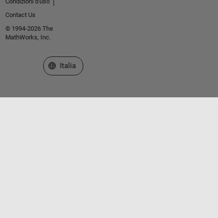
Condizioni d'uso
Contact Us
© 1994-2026 The
MathWorks, Inc.
Seleziona un sito web
Italia