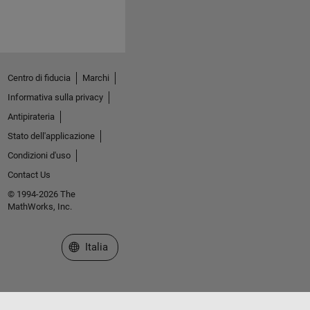
Centro di fiducia
Marchi
Informativa sulla privacy
Antipirateria
Stato dell'applicazione
Condizioni d'uso
Contact Us
© 1994-2026 The
MathWorks, Inc.
Seleziona un sito web
Italia