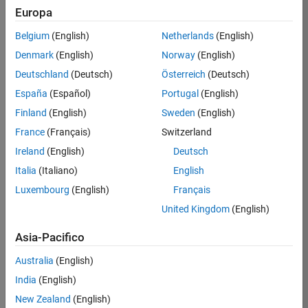
Europa
Jaehrig
Belgium
(English)
Netherlands
(English)
/
Denmark
(English)
Norway
(English)
Base64
Deutschland
(Deutsch)
Österreich
(Deutsch)
Encode
España
(Español)
Portugal
(English)
d
Finland
(English)
Sweden
(English)
Rainbo
France
(Français)
Switzerland
w ☺
Ireland
(English)
Deutsch
on
0
Italia
(Italiano)
English
18
Luxembourg
(English)
Français
Oct
53
United Kingdom
(English)
2021
0
Asia-Pacifico
0
Australia
(English)
271
India
(English)
New Zealand
(English)