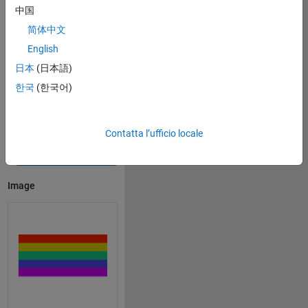
中国
Copy
imshow(reshape(matlab.net.base64decode(
'/98TTs7/3xNO
简体中文
English
日本
(日本語)
한국
(한국어)
Contatta l’ufficio locale
Open in MATLAB Online
Image