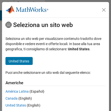
Vai al contenuto
Community
Contests
MATLAB Answers
File Exchange
Cody
AI Chat Playground
Seleziona un sito web
Seleziona un sito web per visualizzare contenuto tradotto dove
Create and remix
disponibile e vedere eventi e offerte locali. In base alla tua area
entries are only
geografica, ti consigliamo di selezionare:
United States
.
available on
desktop
United States
Back to Gallery
Puoi anche selezionare un sito web dal seguente elenco:
Vote
Share
Americhe
Follow
América Latina
(Español)
Canada
(English)
United States
(English)
Oliver