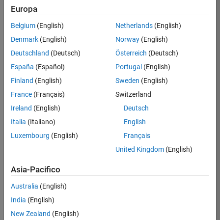
Europa
Pereira
Belgium
(English)
Netherlands
(English)
/
Denmark
(English)
Norway
(English)
Color
Deutschland
(Deutsch)
Österreich
(Deutsch)
Ring v1
España
(Español)
Portugal
(English)
on
6
Finland
(English)
Sweden
(English)
28
France
(Français)
Switzerland
Oct
41
Ireland
(English)
Deutsch
2021
1
Italia
(Italiano)
English
0
Luxembourg
(English)
Français
United Kingdom
(English)
251
Asia-Pacifico
Copy
Australia
(English)
k=cosd(30);
India
(English)
x=-k:.01:0;
New Zealand
(English)
y=1.6*(x+k).^.1-0.5;