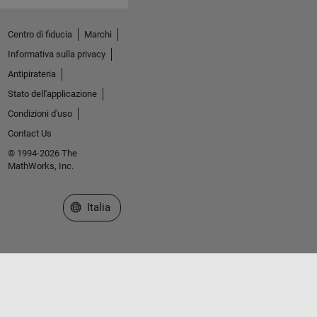
Centro di fiducia
Marchi
Informativa sulla privacy
Antipirateria
Stato dell'applicazione
Condizioni d'uso
Contact Us
© 1994-2026 The
MathWorks, Inc.
Seleziona un sito web
Italia