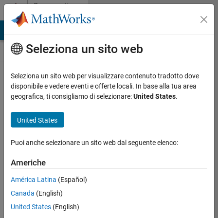
Vai al contenuto
Community
Contests
MATLAB Answers
File Exchange
Cody
AI Chat Playground
Seleziona un sito web
Seleziona un sito web per visualizzare contenuto tradotto dove
Create and remix
disponibile e vedere eventi e offerte locali. In base alla tua area
entries are only
geografica, ti consigliamo di selezionare:
United States
.
available on
desktop
United States
Back to Gallery
Puoi anche selezionare un sito web dal seguente elenco:
Vote
Share
Americhe
Follow
América Latina
(Español)
Canada
(English)
United States
(English)
Daniel