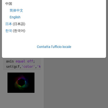
z=[x;y];
中国
R=@(x)[cosd(x) -sind(x);sind(x) cosd(x)];
简体中文
c=hsv(6);
English
for 
i=0:5
日本
(日本語)
    Z=R(60)^i*z;
    p=Z(:,1);
한국
(한국어)
for 
j=0:9
        F=R(6)^j*(Z-p)+p;
        plot(F(1,:),F(2,:),
'color'
,c(i+1,:)*(1-j/10)
Contatta l’ufficio locale
end
end
axis 
equal off
;
set(gcf,
'color'
,
'k'
)