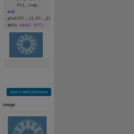
    F(i,:)=p;
end
plot(F(:,1),F(:,2),
'Col'
,
'#D5E1E8'
,
'LineS'
,
'n'
,
'Mark
axis 
equal off
;
Open in MATLAB Online
Image