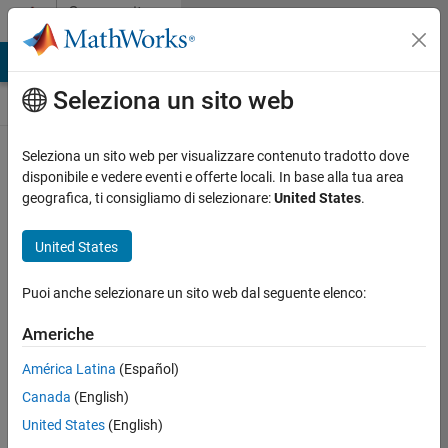
Vai al contenuto
Community
Contests
MATLAB Answers
File Exchange
Cody
AI Chat Playground
Seleziona un sito web
Seleziona un sito web per visualizzare contenuto tradotto dove
Create and remix
disponibile e vedere eventi e offerte locali. In base alla tua area
entries are only
geografica, ti consigliamo di selezionare:
United States
.
available on
desktop
United States
Back to Gallery
Puoi anche selezionare un sito web dal seguente elenco:
Vote
Share
Americhe
Follow
América Latina
(Español)
Canada
(English)
United States
(English)
Eugen