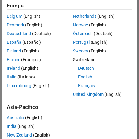
Europa
Prel
Belgium
(English)
Netherlands
(English)
/
Denmark
(English)
Norway
(English)
Chaos
Deutschland
(Deutsch)
Österreich
(Deutsch)
game
España
(Español)
Portugal
(English)
inside
Finland
(English)
Sweden
(English)
a
France
(Français)
Switzerland
regular
Ireland
(English)
Deutsch
dodeca
Italia
(Italiano)
English
gon
Luxembourg
(English)
Français
United Kingdom
(English)
on
5
29
Asia-Pacifico
Oct
72
2021
Australia
(English)
6
India
(English)
0
New Zealand
(English)