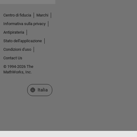
Centro di fiducia
Marchi
Informativa sulla privacy
Antipirateria
Stato dell'applicazione
Condizioni d'uso
Contact Us
© 1994-2026 The
MathWorks, Inc.
Seleziona un sito web
Italia