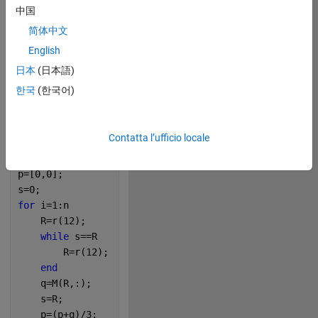
中国
248
简体中文
English
Copy
n=1e5;
日本
(日本語)
P=nsidedpoly(12);
한국
(한국어)
M=P.Vertices;
r=@randi;
figure(
'Color'
,
'#5893B5'
);
Contatta l’ufficio locale
hold 
on
;
F=zeros(n,2);
p=[0,0];
s=0;
for 
i=1:n
    R=r(12);
while 
s==R
        R=r(12);
end
    q=M(R,:);
    s=R;
    p=(p+q)/3;