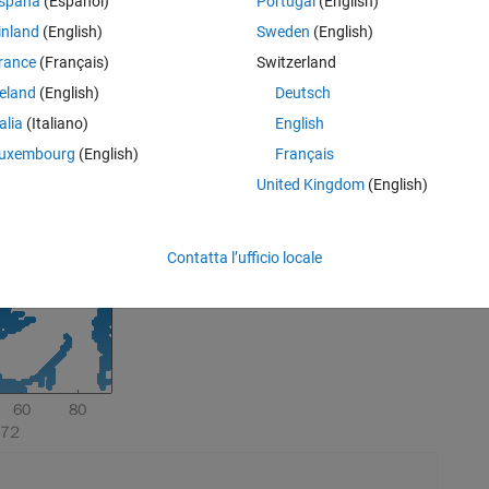
spaña
(Español)
Portugal
(English)
inland
(English)
Sweden
(English)
rance
(Français)
Switzerland
reland
(English)
Deutsch
talia
(Italiano)
English
uxembourg
(English)
Français
United Kingdom
(English)
Rem
Contatta l’ufficio locale