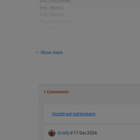
G=G.Children;
X=G.XData;
Y=G.YData;
figure(Color=
'k'
)
scatter(X,-Y,50,
'b'
,
'filled'
)
hold 
on
scatter(X,-Y,20,
'c'
,
'filled'
)
scatter(X,-Y,5,
'w'
,
'filled'
)
Show more
hold 
off
axis 
off equal