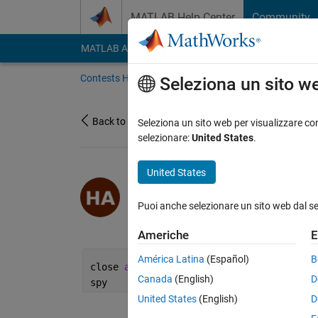
Vai al contenuto
MATLAB Help Center
Community
MATLAB Answers
File Exchange
Cody
AI Cha
Contests Home
About
Gallery
Leaderbo
Seleziona un sito w
Back to Gallery
Seleziona un sito web per visualizzare con
selezionare:
United States
.
United States
/
Jedi Spy
haz
Puoi anche selezionare un sito web dal s
on 31 Oct 2021
3
94
2
1
Americhe
E
América Latina
(Español)
B
close 
all
Canada
(English)
D
spy
United States
(English)
D