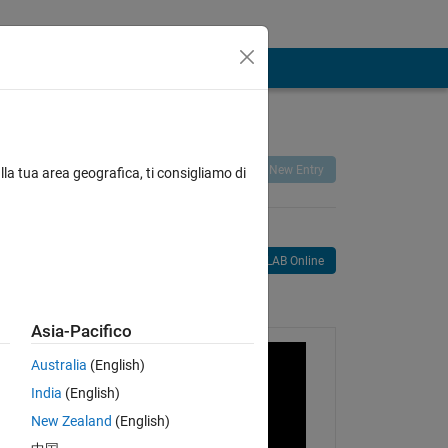
Remix
Share
Follow
New Entry
lla tua area geografica, ti consigliamo di
Open in MATLAB Online
age
Asia-Pacifico
Australia
(English)
India
(English)
New Zealand
(English)