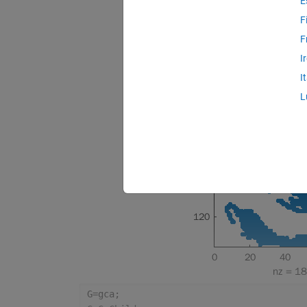
E
F
F
I
I
L
G=gca;