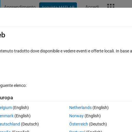
Apprendimento
Accedi
Acquista MATLAB
t Playground
Discussioni
Concorsi
Blog
Altro
ard
Announcements
Recent Activity
eb
Vote
tenuto tradotto dove disponibile e vedere eventi e offerte locali. In base a
eguente elenco:
179
Im
uropa
Copy
elgium
(English)
Netherlands
(English)
enmark
(English)
Norway
(English)
eutschland
(Deutsch)
Österreich
(Deutsch)