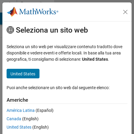
Vai al contenuto
Community
Contests
MATLAB Answers
File Exchange
Cody
AI Chat Playground
Seleziona un sito web
Seleziona un sito web per visualizzare contenuto tradotto dove
Create and remix
disponibile e vedere eventi e offerte locali. In base alla tua area
entries are only
geografica, ti consigliamo di selezionare:
United States
.
available on
desktop
United States
Back to Gallery
Puoi anche selezionare un sito web dal seguente elenco:
Vote
Share
Americhe
Follow
América Latina
(Español)
Canada
(English)
United States
(English)
Sarah