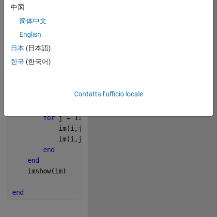
中国
简体中文
English
日本
(日本語)
 Write your drawframe 
한국
(한국어)
function below
Copy
function 
drawframe(f)
Contatta l’ufficio locale
    im = zeros(1000, 1000, 3);
for 
i = 1:1000
for 
j = 1:1000
            im(i,j,1) = abs(sind((i*j/f)/(49-f)));
            im(i,j,3) = abs(cosd(((1000-i)*(1000-j)/
end
end
    imshow(im)
end