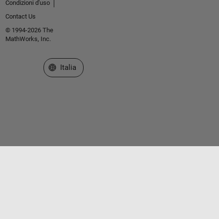
Condizioni d'uso
Contact Us
© 1994-2026 The
MathWorks, Inc.
Seleziona un sito web
Italia