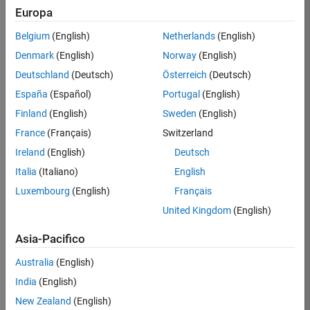
Europa
Preston
Belgium
(English)
Netherlands
(English)
/
Denmark
(English)
Norway
(English)
magent
Deutschland
(Deutsch)
Österreich
(Deutsch)
a haze
España
(Español)
Portugal
(English)
on 6
9
Finland
(English)
Sweden
(English)
Nov
France
(Français)
Switzerland
2023
153
Ireland
(English)
Deutsch
0
Italia
(Italiano)
English
1
Luxembourg
(English)
Français
United Kingdom
(English)
157
Asia-Pacifico
Copy
Australia
(English)
drawframe(1);
India
(English)
New Zealand
(English)