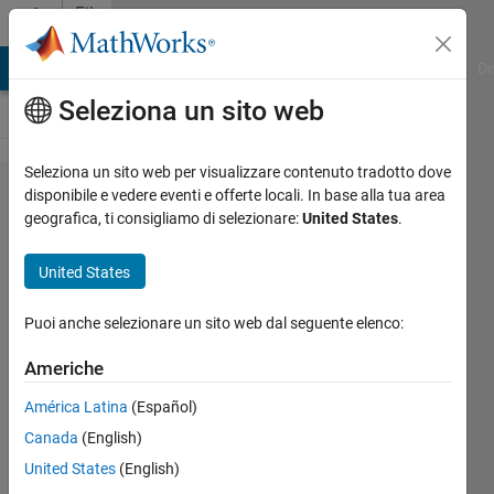
Vai al contenuto
File
Exchange
MATLAB Answers
File Exchange
Cody
AI Chat Playground
Di
Seleziona un sito web
Seleziona un sito web per visualizzare contenuto tradotto dove
Measuring
disponibile e vedere eventi e offerte locali. In base alla tua area
geografica, ti consigliamo di selezionare:
United States
.
Audio
Amplifiers
United States
with
MATLAB
Puoi anche selezionare un sito web dal seguente elenco:
Americhe
Demonstrates the process of
measuring and comparing the
América Latina
(Español)
performance of two audio
Canada
(English)
amplifiers.
United States
(English)
Francis Tiong