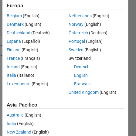
Versione 1.0.3
(4,2 MB)
Europa
64 download
0,00/5
(0)
Belgium
(English)
Netherlands
(English)
6 lug 2026
Denmark
(English)
Norway
(English)
Deutschland
(Deutsch)
Österreich
(Deutsch)
España
(Español)
Portugal
(English)
Finland
(English)
Sweden
(English)
Panoramica
France
(Français)
Switzerland
Ireland
(English)
Deutsch
The 
objective 
Italia
(Italiano)
English
of this 
Luxembourg
(English)
Français
presentation 
United Kingdom
(English)
is to 
illustrate 
Asia-Pacifico
the 
process of 
Australia
(English)
recording 
India
(English)
and 
comparing 
New Zealand
(English)