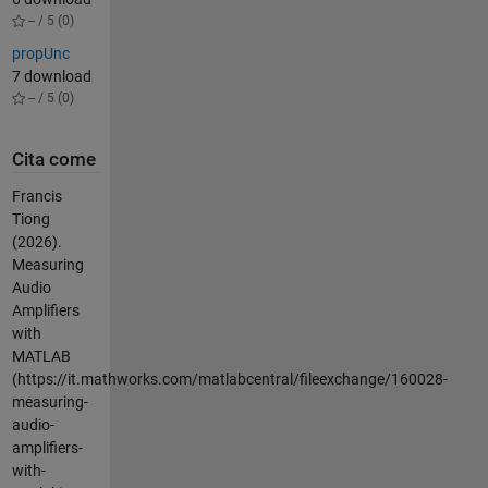
-- / 5 (0)
propUnc
7 download
-- / 5 (0)
Cita come
Francis
Tiong
(2026).
Measuring
Audio
Amplifiers
with
MATLAB
(https://it.mathworks.com/matlabcentral/fileexchange/160028-
measuring-
audio-
amplifiers-
with-