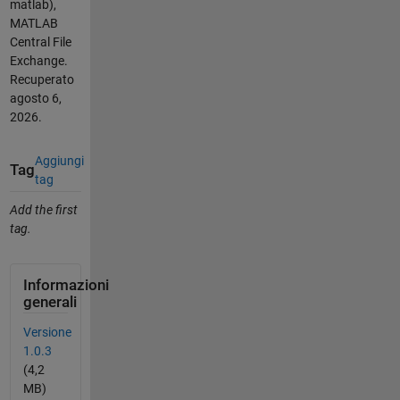
matlab),
MATLAB
Central File
Exchange.
Recuperato
agosto 6,
2026
.
Aggiungi
Tag
tag
Add the first
tag.
Informazioni
generali
Versione
1.0.3
(4,2
MB)