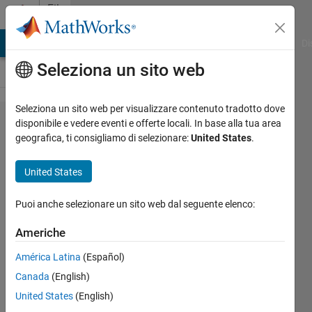
Vai al contenuto
File
Exchange
MATLAB Answers
File Exchange
Cody
AI Chat Playground
Di
Seleziona un sito web
Seleziona un sito web per visualizzare contenuto tradotto dove
Chaos
disponibile e vedere eventi e offerte locali. In base alla tua area
geografica, ti consigliamo di selezionare:
United States
.
test
United States
A test for chaotic dynamics
Puoi anche selezionare un sito web dal seguente elenco:
of a noisy time series
based on the Lyapunov
Americhe
exponent.
América Latina
(Español)
Ahmed BenSaïda
Canada
(English)
Versione 5.1.0.0
(22,4 KB)
United States
(English)
6,3K download
5,00/5
(4)