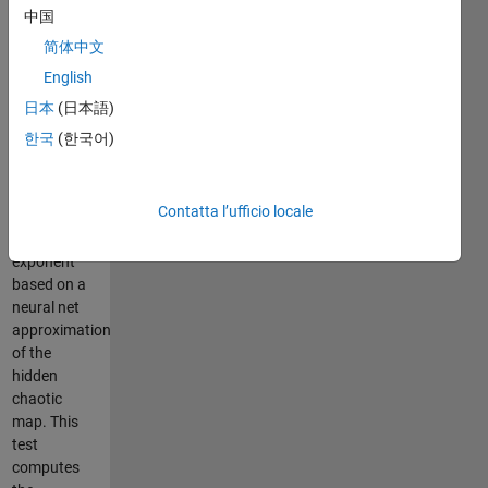
which can
中国
be
简体中文
stochastic
English
or chaotic,
usually time
日本
(日本語)
series has
한국
(한국어)
noise, so this
code tests
the positivity
Contatta l’ufficio locale
of the
Lyapunov
exponent
based on a
neural net
approximation
of the
hidden
chaotic
map. This
test
computes