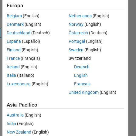
25 gen 2018
Europa
Belgium
(English)
Netherlands
(English)
Denmark
(English)
Norway
(English)
Panoramica
Deutschland
(Deutsch)
Österreich
(Deutsch)
España
(Español)
Portugal
(English)
This test
Finland
(English)
Sweden
(English)
performs the
France
(Français)
Switzerland
test for
Ireland
(English)
Deutsch
chaotic
dynamics of
Italia
(Italiano)
English
a noisy time
Luxembourg
(English)
Français
series based
United Kingdom
(English)
on the
Lyapunov
Asia-Pacifico
exponent.
The input is
Australia
(English)
a vector of
India
(English)
observed
New Zealand
(English)
time series