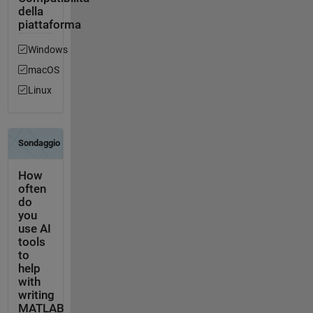
della
piattaforma
Windows
macOS
Linux