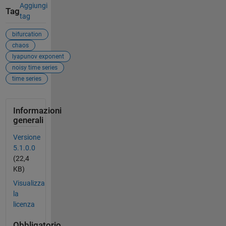
Aggiungi
Tag
tag
bifurcation
chaos
lyapunov exponent
noisy time series
time series
Informazioni
generali
Versione
5.1.0.0
(22,4
KB)
Visualizza
la
licenza
Obbligatorio