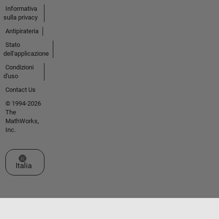
Informativa
sulla privacy
Antipirateria
Stato
dell'applicazione
Condizioni
d'uso
Contact Us
© 1994-2026
The
MathWorks,
Inc.
Seleziona un sito web
Italia