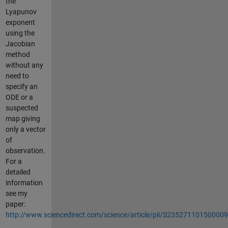
the
Lyapunov
exponent
using the
Jacobian
method
without any
need to
specify an
ODE or a
suspected
map giving
only a vector
of
observation.
For a
detailed
information
see my
paper:
http://www.sciencedirect.com/science/article/pii/S23527110150000