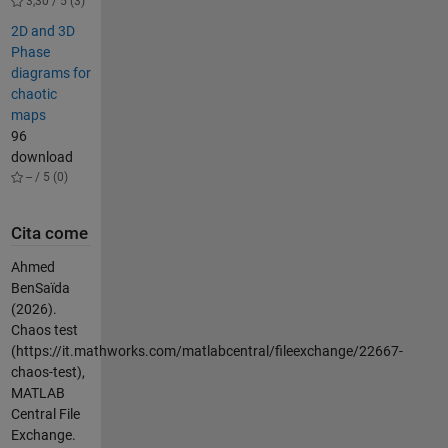
3,30 / 5 (3)
2D and 3D
Phase
diagrams for
chaotic
maps
96
download
-- / 5 (0)
Cita come
Ahmed
BenSaïda
(2026).
Chaos test
(https://it.mathworks.com/matlabcentral/fileexchange/22667-
chaos-test),
MATLAB
Central File
Exchange.