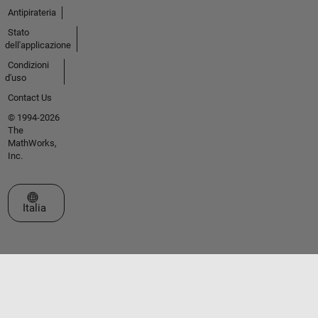
Antipirateria
Stato
dell'applicazione
Condizioni
d'uso
Contact Us
© 1994-2026
The
MathWorks,
Inc.
Seleziona un sito web
Italia