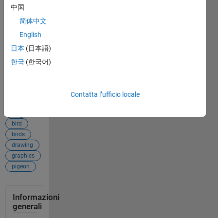
agosto 8,
中国
2026
.
简体中文
Riconoscimenti
English
日本
(日本語)
Ispirato da:
Cone
한국
(한국어)
Aggiungi
Tag
Contatta l’ufficio locale
tag
3d
bird
birds
drawing
graphics
pigeon
Informazioni
generali