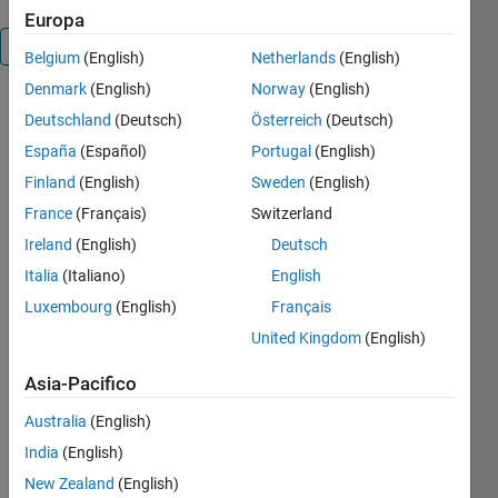
Europa
Panoramica
Belgium
(English)
Netherlands
(English)
Denmark
(English)
Norway
(English)
Draws a 3D
Deutschland
(Deutsch)
Österreich
(Deutsch)
pigeon and
España
(Español)
Portugal
(English)
has it flap its
wings.
Finland
(English)
Sweden
(English)
France
(Français)
Switzerland
Cita come
Ireland
(English)
Deutsch
Husam
Italia
(Italiano)
English
Aldahiyat
Luxembourg
(English)
Français
(2026).
pigeon.m
United Kingdom
(English)
(https://it.mathworks.com/matlabcentral/fileexchange/23155-
Asia-Pacifico
pigeon-m),
MATLAB
Australia
(English)
Central File
India
(English)
Exchange.
Recuperato
New Zealand
(English)