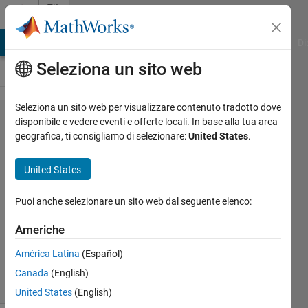
Vai al contenuto
File
Exchange
MATLAB Answers
File Exchange
Cody
AI Chat Playground
Di
Seleziona un sito web
Seleziona un sito web per visualizzare contenuto tradotto dove
pigeon.m
disponibile e vedere eventi e offerte locali. In base alla tua area
geografica, ti consigliamo di selezionare:
United States
.
United States
Draw a 3D pigeon.
Puoi anche selezionare un sito web dal seguente elenco:
Husam Aldahiyat
Americhe
Versione 1.0.0.0
(1,92 KB)
2,2K download
5,00/5
(2)
América Latina
(Español)
2 mar 2009
Canada
(English)
United States
(English)