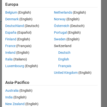
Europa
Belgium
(English)
Netherlands
(English)
Denmark
(English)
Norway
(English)
Panoramica
Deutschland
(Deutsch)
Österreich
(Deutsch)
España
(Español)
Portugal
(English)
Note: 
Finland
(English)
Sweden
(English)
Use 
France
(Français)
Switzerland
MATLAB 
Ireland
(English)
Deutsch
Support 
for 
Italia
(Italiano)
English
BITalino 
Luxembourg
(English)
Français
Biosignal 
United Kingdom
(English)
Devices
to 
Asia-Pacifico
connect 
and 
Australia
(English)
acquire 
India
(English)
biosignal 
New Zealand
(English)
data from 