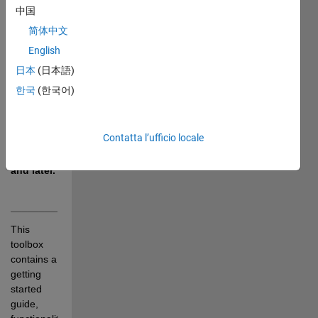
the 
中国
BITalino 
简体中文
(r)evolution 
English
board 
and other 
日本
(日本語)
BITalino 
한국
(한국어)
(r)evolution 
Plugged 
kits with 
Contatta l’ufficio locale
MATLAB 
R2023a 
and later.
______________________________________________________
This 
toolbox 
contains a 
getting 
started 
guide, 