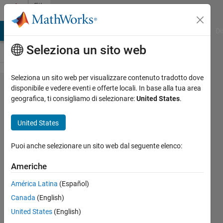
Vai al contenuto
File
Exchange
MATLAB Answers
File Exchange
Cody
AI Chat Playground
Di
Seleziona un sito web
Seleziona un sito web per visualizzare contenuto tradotto dove
BITalino
disponibile e vedere eventi e offerte locali. In base alla tua area
geografica, ti consigliamo di selezionare:
United States
.
Toolbox
(Deprecated)
United States
Use the new MATLAB Support for
Puoi anche selezionare un sito web dal seguente elenco:
BITalino Biosignal Devices (link in
Overview)
Americhe
MathWorks Instrument Control
América Latina
(Español)
Toolbox Team
Canada
(English)
Versione 1.0.0.4
(2,16 MB)
3,2K download
4,10/5
(8)
United States
(English)
11 lug 2024