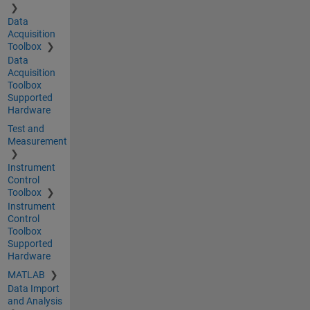
Data
Acquisition
Toolbox
Data
Acquisition
Toolbox
Supported
Hardware
Test and
Measurement
Instrument
Control
Toolbox
Instrument
Control
Toolbox
Supported
Hardware
MATLAB
Data Import
and Analysis