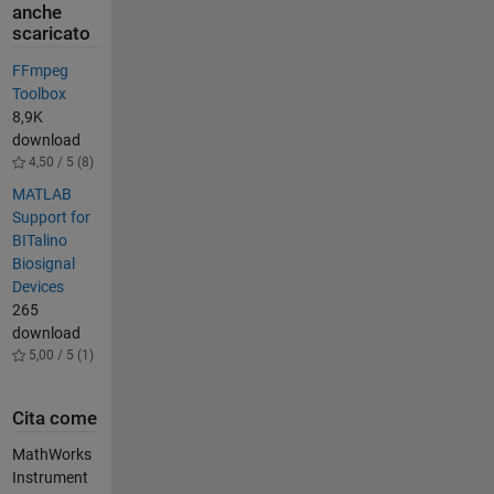
anche
scaricato
FFmpeg
Toolbox
8,9K
download
4,50 / 5 (8)
MATLAB
Support for
BITalino
Biosignal
Devices
265
download
5,00 / 5 (1)
Cita come
MathWorks
Instrument