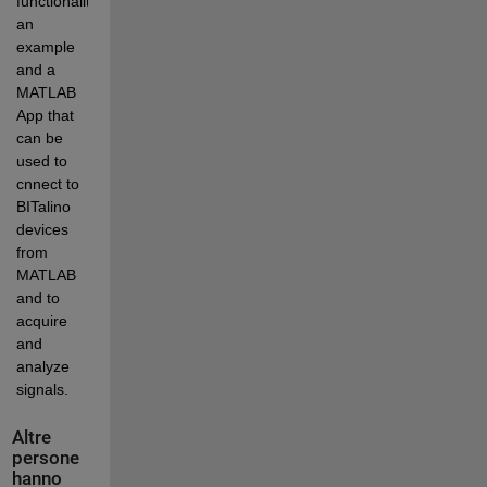
functionality, 
an 
example 
and a 
MATLAB 
App that 
can be 
used to 
cnnect to 
BITalino 
devices 
from 
MATLAB 
and to 
acquire 
and 
analyze 
signals.
Altre
persone
hanno