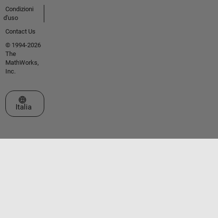
Condizioni
d'uso
Contact Us
© 1994-2026
The
MathWorks,
Inc.
Seleziona un sito web
Italia