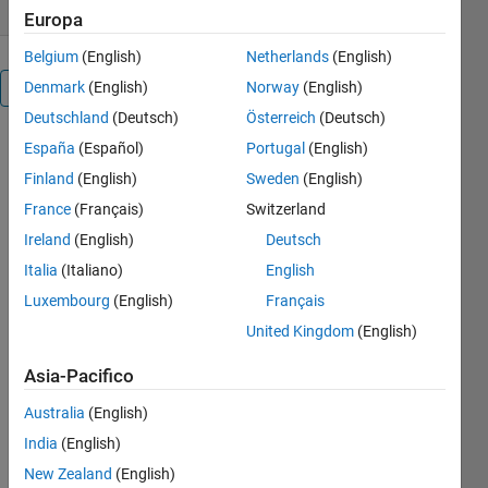
Europa
Belgium
(English)
Netherlands
(English)
Denmark
(English)
Norway
(English)
Panoramica
Deutschland
(Deutsch)
Österreich
(Deutsch)
A dummy
España
(Español)
Portugal
(English)
package to
Finland
(English)
Sweden
(English)
test
France
(Français)
Switzerland
downloading
of packages.
Ireland
(English)
Deutsch
This
Italia
(Italiano)
English
minimalist
Luxembourg
(English)
Français
packgage
contains
United Kingdom
(English)
* dummy.txt
Asia-Pacifico
- which
contains 6
Australia
(English)
lines of
India
(English)
ipsum lorem
text
New Zealand
(English)