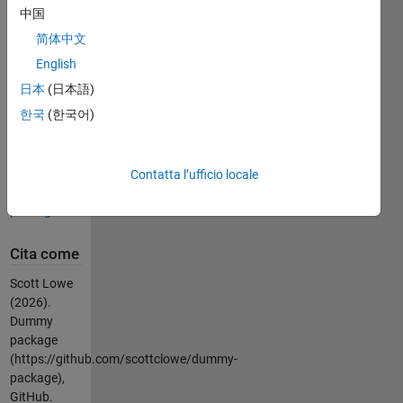
*
中国
README.md
简体中文
* LICENSE
* .gitignore
English
*
日本
(日本語)
.gitattributes
한국
(한국어)
It is also
available on
GitHub at
Contatta l’ufficio locale
https://github.com/scottclowe/dummy-
package
Cita come
Scott Lowe
(2026).
Dummy
package
(https://github.com/scottclowe/dummy-
package),
GitHub.