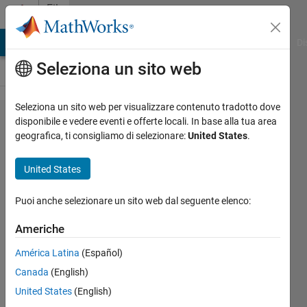
Vai al contenuto
File
Exchange
MATLAB Answers
File Exchange
Cody
AI Chat Playground
Di
Seleziona un sito web
Seleziona un sito web per visualizzare contenuto tradotto dove
Dummy
disponibile e vedere eventi e offerte locali. In base alla tua area
geografica, ti consigliamo di selezionare:
United States
.
package
United States
A dummy package to test downloading of
Puoi anche selezionare un sito web dal seguente elenco:
packages
Americhe
https://github.com/scottclowe/dummy-
package
América Latina
(Español)
Canada
(English)
Scott Lowe
Versione 1.0.0.0
(2,27 KB)
652 download
0,00/5
(0)
21 feb 2016
United States
(English)