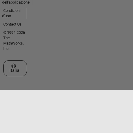
dell'applicazione
Condizioni
d'uso
Contact Us
© 1994-2026
The
MathWorks,
Inc.
Seleziona un sito web
Italia