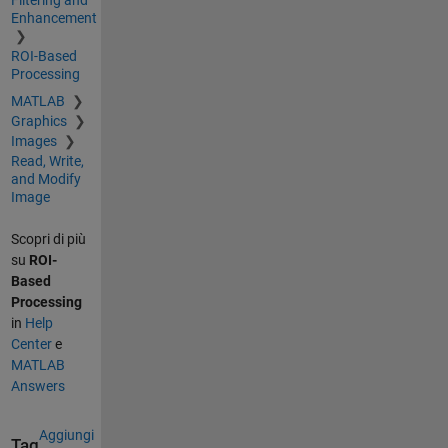
Enhancement
ROI-Based
Processing
MATLAB
Graphics
Images
Read, Write,
and Modify
Image
Scopri di più
su
ROI-
Based
Processing
in
Help
Center
e
MATLAB
Answers
Aggiungi
Tag