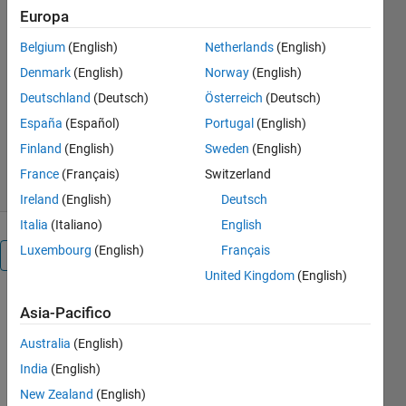
Merge first two dimensions in
Europa
a higher dimensional array
and only analyze only pre-
Belgium
(English)
Netherlands
(English)
index values.
Denmark
(English)
Norway
(English)
Simon Musall
Deutschland
(Deutsch)
Österreich
(Deutsch)
Versione 1.1.0.0
(3,14 KB)
España
(Español)
Portugal
(English)
105 download
0,00/5
(0)
Finland
(English)
Sweden
(English)
12 nov 2016
France
(Français)
Switzerland
Ireland
(English)
Deutsch
Italia
(Italiano)
English
Luxembourg
(English)
Français
Panoramica
United Kingdom
(English)
This code
Asia-Pacifico
merges the
first two
Australia
(English)
dimensions
India
(English)
of a higher
New Zealand
(English)
dimensional