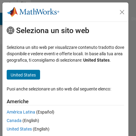
Vai al contenuto
File
Exchange
MATLAB Answers
File Exchange
Cody
AI Chat Playground
Di
Seleziona un sito web
Seleziona un sito web per visualizzare contenuto tradotto dove
Extract
disponibile e vedere eventi e offerte locali. In base alla tua area
geografica, ti consigliamo di selezionare:
United States
.
2D
region
United States
of
interest
Puoi anche selezionare un sito web dal seguente elenco:
from
Americhe
3D
América Latina
(Español)
image
Canada
(English)
stack
United States
(English)