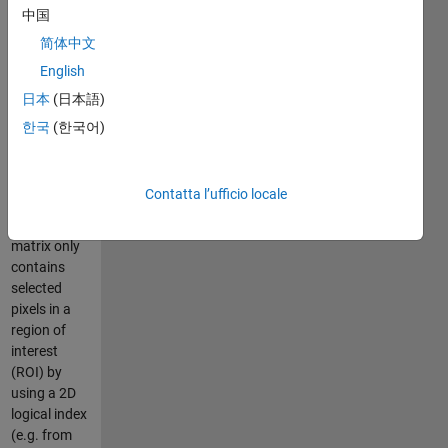
array (e.g.
中国
an image
简体中文
stack) into a
English
single
dimension.
日本
(日本語)
The
한국
(한국어)
difference to
a simple
reshape is
Contatta l’ufficio locale
that the
output
matrix only
contains
selected
pixels in a
region of
interest
(ROI) by
using a 2D
logical index
(e.g. from