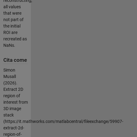
reconstructing,
all values
that were
not part of
the initial
ROI are
recreated as
NaNs.
Cita come
Simon
Musall
(2026).
Extract 2D
region of
interest from
3D image
stack
(https://it.mathworks.com/matlabcentral/fileexchange/59907-
extract-2d-
region-of-