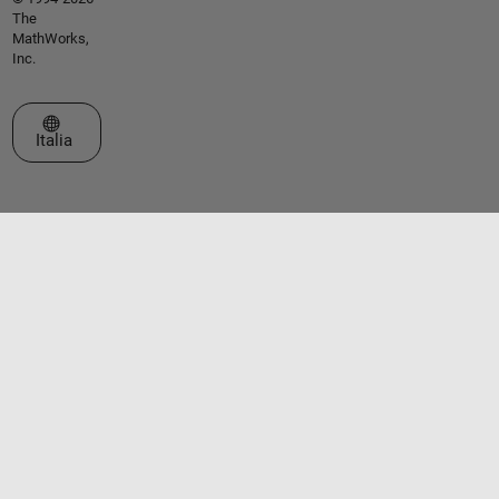
The
MathWorks,
Inc.
Seleziona un sito web
Italia