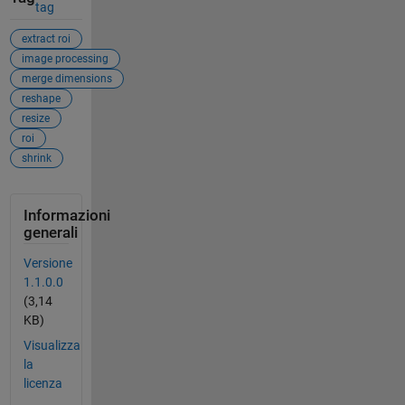
tag
extract roi
image processing
merge dimensions
reshape
resize
roi
shrink
Informazioni
generali
Versione
1.1.0.0
(3,14
KB)
Visualizza
la
licenza