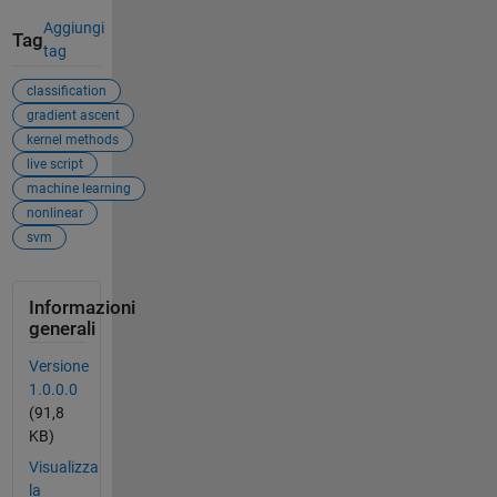
Aggiungi
Tag
tag
classification
gradient ascent
kernel methods
live script
machine learning
nonlinear
svm
Informazioni
generali
Versione
1.0.0.0
(91,8
KB)
Visualizza
la