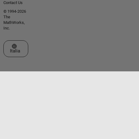
Contact Us
© 1994-2026
The
MathWorks,
Inc.
Seleziona un sito web
Italia