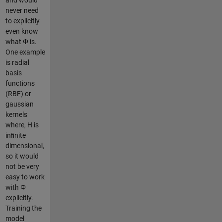
never need
to explicitly
even know
what Φ is.
One example
is radial
basis
functions
(RBF) or
gaussian
kernels
where, H is
inﬁnite
dimensional,
so it would
not be very
easy to work
with Φ
explicitly.
Training the
model