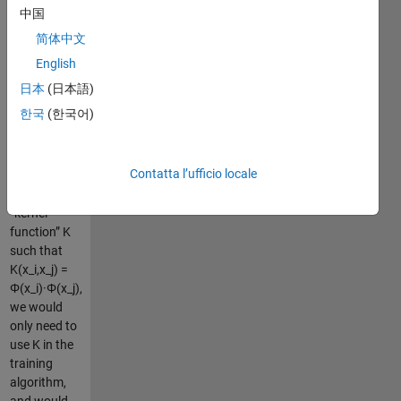
algorithm
中国
only depend
简体中文
on the data
through dot
English
products in
日本
(日本語)
H, i.e. on
한국
(한국어)
functions of
the form
Φ(x_i)·Φ(x_j).
Contatta l’ufficio locale
Now if there
were a
“kernel
function” K
such that
K(x_i,x_j) =
Φ(x_i)·Φ(x_j),
we would
only need to
use K in the
training
algorithm,
and would