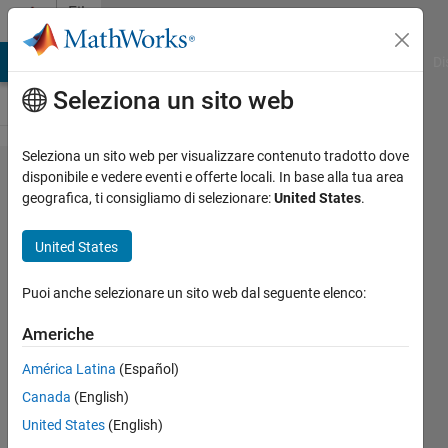
Vai al contenuto
File
Exchange
MATLAB Answers
File Exchange
Cody
AI Chat Playground
Di
Seleziona un sito web
Seleziona un sito web per visualizzare contenuto tradotto dove
SVM for
disponibile e vedere eventi e offerte locali. In base alla tua area
geografica, ti consigliamo di selezionare:
United States
.
nonlinear
classification
United States
SVM on (Non-linearly Seperable Data)
Puoi anche selezionare un sito web dal seguente elenco:
using polynomial Kernel
Americhe
Bhartendu
Versione 1.0.0.0
(91,8 KB)
América Latina
(Español)
2,2K download
4,50/5
(8)
Canada
(English)
19 mag 2017
United States
(English)