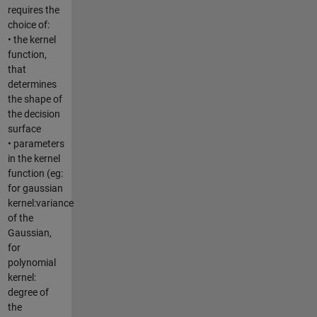
requires the
choice of:
• the kernel
function,
that
determines
the shape of
the decision
surface
• parameters
in the kernel
function (eg:
for gaussian
kernel:variance
of the
Gaussian,
for
polynomial
kernel:
degree of
the