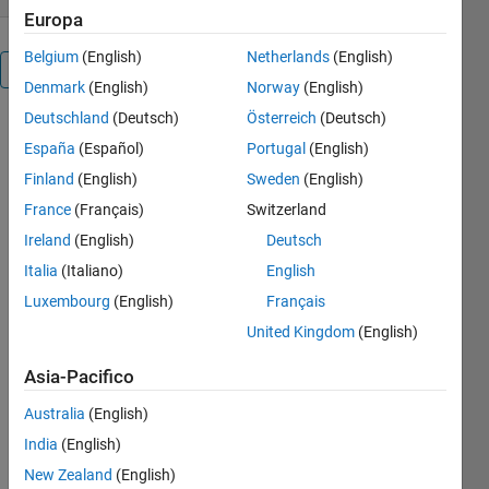
Europa
Belgium
(English)
Netherlands
(English)
Panoramica
Denmark
(English)
Norway
(English)
Deutschland
(Deutsch)
Österreich
(Deutsch)
Refer: An
España
(Español)
Portugal
(English)
Introduction
to Support
Finland
(English)
Sweden
(English)
Vector
France
(Français)
Switzerland
Machines
Ireland
(English)
Deutsch
and Other
Kernel-
Italia
(Italiano)
English
based
Luxembourg
(English)
Français
Learning
United Kingdom
(English)
Methods by
Nello
Asia-Pacifico
Cristianini
and John
Australia
(English)
Shawe-
India
(English)
Taylor]
The training
New Zealand
(English)