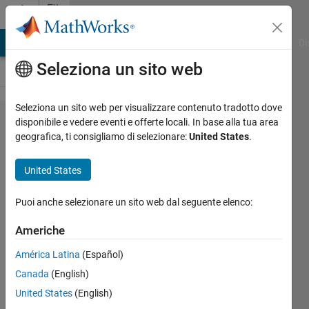
Vai al contenuto
File
Exchange
MATLAB Answers
File Exchange
Cody
AI Chat Playground
Di
Seleziona un sito web
Seleziona un sito web per visualizzare contenuto tradotto dove
Three-
disponibile e vedere eventi e offerte locali. In base alla tua area
geografica, ti consigliamo di selezionare:
United States
.
Phase
Bridge
United States
Inverter
(180
Puoi anche selezionare un sito web dal seguente elenco:
Degree
Americhe
Mode)
América Latina
(Español)
This simulation is properly
Canada
(English)
working only in MATLAB 2017
United States
(English)
and higher version of MATLAB