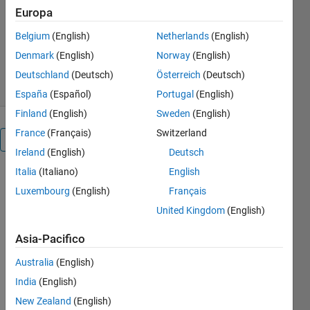
Europa
Dr. Abid Mansuri
Versione 4.2.1
(31,2 KB)
Belgium
(English)
Netherlands
(English)
798 download
5,00/5
(5)
Denmark
(English)
Norway
(English)
31 ago 2021
Deutschland
(Deutsch)
Österreich
(Deutsch)
España
(Español)
Portugal
(English)
Finland
(English)
Sweden
(English)
France
(Français)
Switzerland
Panoramica
Ireland
(English)
Deutsch
Italia
(Italiano)
English
This 
Luxembourg
(English)
Français
simulation 
is usefull 
United Kingdom
(English)
to 
understand 
Asia-Pacifico
the 180 
Australia
(English)
Degree 
Mode of 
India
(English)
Inverter. 
New Zealand
(English)