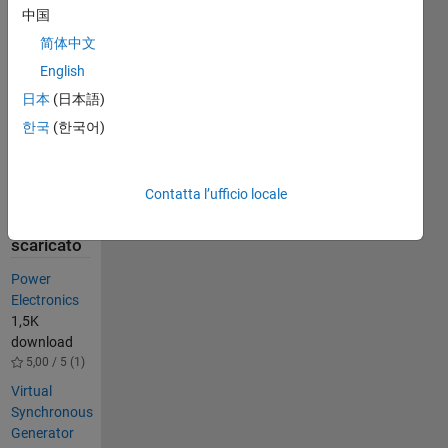
I hope it is 
中国
very 
简体中文
helpfull to 
English
you. 
日本
(日本語)
Thank 
you....
한국
(한국어)
Altre
persone
Contatta l’ufficio locale
hanno
anche
scaricato
Power
Electronics
1,5K
download
5,00 / 5 (1)
Virtual
Synchronous
Generator