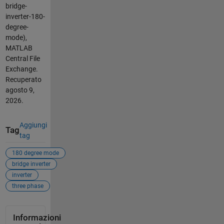
bridge-
inverter-180-
degree-
mode),
MATLAB
Central File
Exchange.
Recuperato
agosto 9,
2026
.
Aggiungi
Tag
tag
180 degree mode
bridge inverter
inverter
three phase
Informazioni