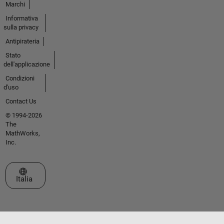
Marchi
Informativa
sulla privacy
Antipirateria
Stato
dell'applicazione
Condizioni
d'uso
Contact Us
© 1994-2026
The
MathWorks,
Inc.
Seleziona un sito web
Italia