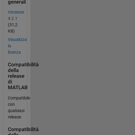
generali
Versione
4.2.1
(31,2
KB)
Visualizza
la
licenza
Compatibilità
della
release
di
MATLAB
Compatibile
con
qualsiasi
release
Compatibilità