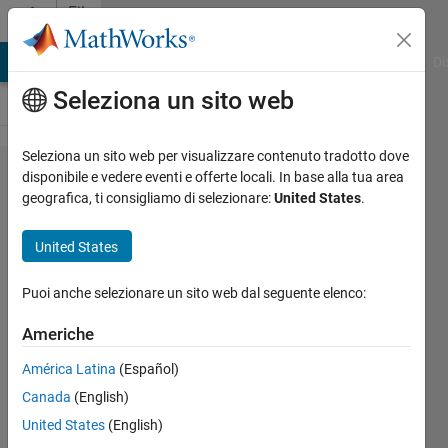
Vai al contenuto
File
Exchange
MATLAB Answers
File Exchange
Cody
AI Chat Playground
Di
Seleziona un sito web
Seleziona un sito web per visualizzare contenuto tradotto dove
PCA2d
disponibile e vedere eventi e offerte locali. In base alla tua area
geografica, ti consigliamo di selezionare:
United States
.
United States
Principal components
Puoi anche selezionare un sito web dal seguente elenco:
analysis in two-dimensions
Americhe
milan batista
Versione 1.0.1
(2,19 KB)
América Latina
(Español)
216 download
5,00/5
(1)
Canada
(English)
7 giu 2019
United States
(English)