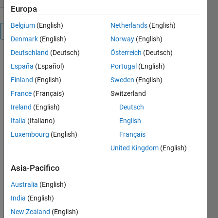
Europa
Belgium
(English)
Netherlands
(English)
Panoramica
Denmark
(English)
Norway
(English)
Deutschland
(Deutsch)
Österreich
(Deutsch)
The program
España
(Español)
Portugal
(English)
calculates
the average
Finland
(English)
Sweden
(English)
location of
France
(Français)
Switzerland
the points in
Ireland
(English)
Deutsch
a plane,
principal
Italia
(Italiano)
English
axes
Luxembourg
(English)
Français
inclination
United Kingdom
(English)
angles and
standard
Asia-Pacifico
deviation in
principal
Australia
(English)
directions.
India
(English)
The
New Zealand
(English)