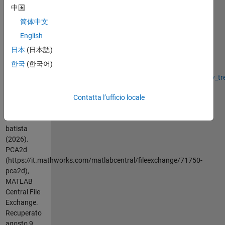
theoretical
中国
background
简体中文
of the
program is
English
given in a
日本
(日本語)
technical
한국
(한국어)
note:
https://www.researchgate.net/publication/333602776_Elementary_tr
Contatta l’ufficio locale
Cita come
milan
batista
(2026).
PCA2d
(https://it.mathworks.com/matlabcentral/fileexchange/71750-
pca2d),
MATLAB
Central File
Exchange.
Recuperato
agosto 9,