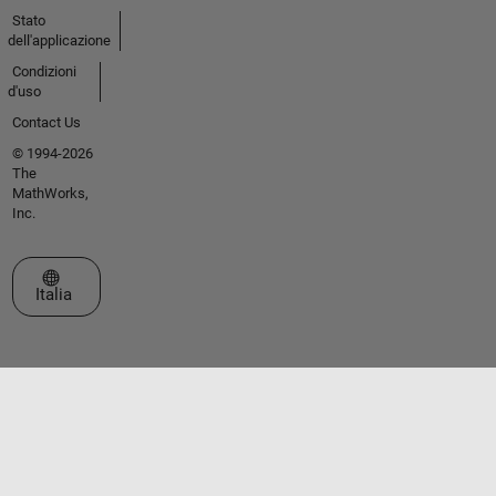
Stato
dell'applicazione
Condizioni
d'uso
Contact Us
© 1994-2026
The
MathWorks,
Inc.
Seleziona un sito web
Italia