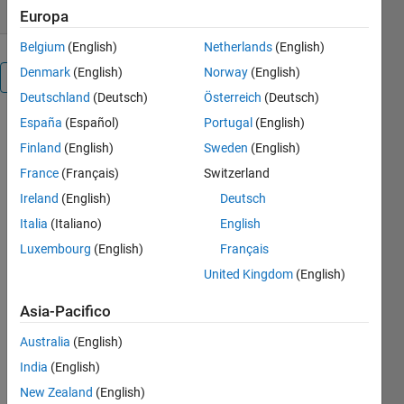
Europa
Belgium
(English)
Netherlands
(English)
Denmark
(English)
Norway
(English)
Panoramica
Deutschland
(Deutsch)
Österreich
(Deutsch)
España
(Español)
Portugal
(English)
This 
simulation 
Finland
(English)
Sweden
(English)
is useful 
France
(Français)
Switzerland
to 
Ireland
(English)
Deutsch
understand 
the buck-
Italia
(Italiano)
English
boost 
Luxembourg
(English)
Français
Converter.
United Kingdom
(English)
you can 
easily find 
Asia-Pacifico
the value 
Australia
(English)
of L & C 
using 
India
(English)
equations. 
New Zealand
(English)
Equations 