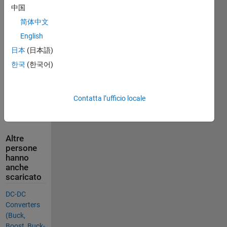
中国
are shown 
in the 
简体中文
Simulink 
English
file.
日本
(日本語)
I hope it is 
한국
(한국어)
very 
helpful to 
you.
Contatta l’ufficio locale
Thank 
you....
Altre
persone
hanno
anche
scaricato
DC-DC
Converters
(Buck,
Boost, Buck-