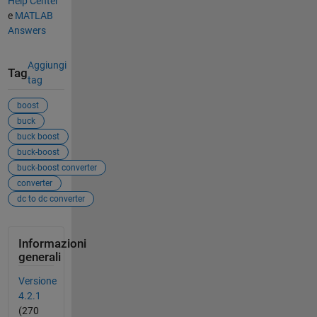
Help Center
e
MATLAB
Answers
Aggiungi
Tag
tag
boost
buck
buck boost
buck-boost
buck-boost converter
converter
dc to dc converter
Informazioni
generali
Versione
4.2.1
(270