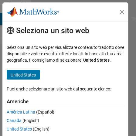
Vai al contenuto
File
Exchange
MATLAB Answers
File Exchange
Cody
AI Chat Playground
Di
Seleziona un sito web
Seleziona un sito web per visualizzare contenuto tradotto dove
Buck-
disponibile e vedere eventi e offerte locali. In base alla tua area
geografica, ti consigliamo di selezionare:
United States
.
Boost
Converter
United States
This simulation is properly
Puoi anche selezionare un sito web dal seguente elenco:
working only in MATLAB 2017
and higher version of MATLAB
Americhe
Dr. Abid Mansuri
América Latina
(Español)
Versione 4.2.1
(270 KB)
Canada
(English)
1,5K download
5,00/5
(3)
United States
(English)
31 ago 2021