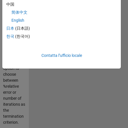
to choose. It
中国
evaluates
简体中文
the lower
and upper
English
boundaries
日本
(日本語)
if it contains
한국
(한국어)
a root
between
them. The
Contatta l’ufficio locale
user also
has an
option to
choose
between
%relative
error or
number of
iterations as
the
termination
criterion.