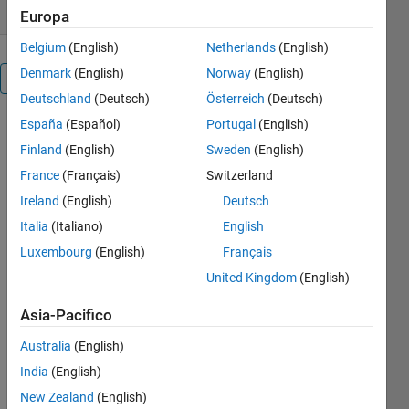
Europa
Belgium
(English)
Netherlands
(English)
Denmark
(English)
Norway
(English)
Panoramica
Deutschland
(Deutsch)
Österreich
(Deutsch)
España
(Español)
Portugal
(English)
It is a
Bracketing
Finland
(English)
Sweden
(English)
Numerical
France
(Français)
Switzerland
method on
Ireland
(English)
Deutsch
finding the
roots of a
Italia
(Italiano)
English
function. It
Luxembourg
(English)
Français
plots the
United Kingdom
(English)
given
function to
Asia-Pacifico
help the user
decide what
Australia
(English)
lower and
India
(English)
upper
boundaries
New Zealand
(English)