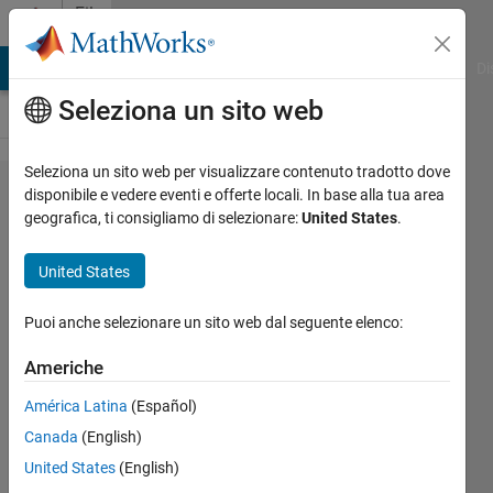
Vai al contenuto
File
Exchange
MATLAB Answers
File Exchange
Cody
AI Chat Playground
Di
Seleziona un sito web
Seleziona un sito web per visualizzare contenuto tradotto dove
Bisection
disponibile e vedere eventi e offerte locali. In base alla tua area
geografica, ti consigliamo di selezionare:
United States
.
method
United States
A numerical method in
Puoi anche selezionare un sito web dal seguente elenco:
evaluating a single root of a
function of x
Americhe
Robby Ching
América Latina
(Español)
Versione 1.0.1
(1,93 KB)
Canada
(English)
97 download
0,00/5
(0)
United States
(English)
30 giu 2020