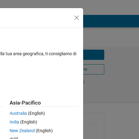
lla tua area geografica, ti consigliamo di
Scarica
Apri in MATLAB Online
Condividi
Segui
Asia-Pacifico
Australia
(English)
Informazioni generali
India
(English)
New Zealand
(English)
Versione 1.0.0
(55,2 KB)