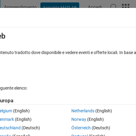
Apprendimento
Accedi
Acquista MATLAB
t Playground
Discussions
Contests
Blogs
Post
More
ca
Informazioni
eb
y connected with grid
tenuto tradotto dove disponibile e vedere eventi e offerte locali. In base a
d with grid E. saleh saeid bohliga zwuitina@yahoo.com
Versione 1.0.0
(55,2 KB)
1,1K download
0,00/5
(0)
4 mar 2021
eguente elenco:
oni
Revisioni
(0)
Discussioni
(0)
uropa
elgium
(English)
Netherlands
(English)
enmark
(English)
Norway
(English)
power
eutschland
(Deutsch)
Österreich
(Deutsch)