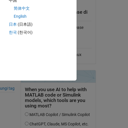
中国
Visualizza la licenza
简体中文
Compatibilità della release di
English
MATLAB
日本
(日本語)
 phase
Compatibile con qualsiasi release
한국
(한국어)
Compatibilità della
piattaforma
Windows
macOS
Linux
-power-
ungi tag