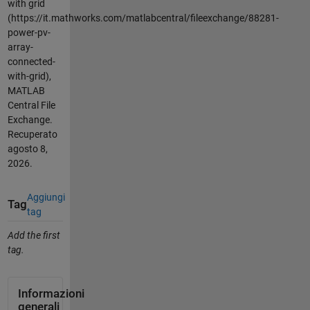
with grid
(https://it.mathworks.com/matlabcentral/fileexchange/88281-
power-pv-
array-
connected-
with-grid),
MATLAB
Central File
Exchange.
Recuperato
agosto 8,
2026
.
Aggiungi
Tag
tag
Add the first
tag.
Informazioni
generali