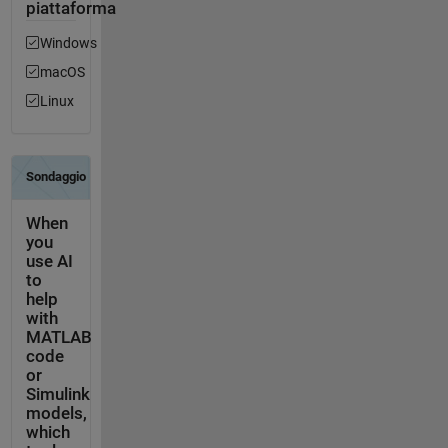
piattaforma
Windows
macOS
Linux