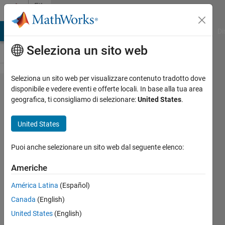
Vai al contenuto
File
Exchange
MATLAB Answers
File Exchange
Cody
AI Chat Playground
Di
Seleziona un sito web
Seleziona un sito web per visualizzare contenuto tradotto dove
power PV
disponibile e vedere eventi e offerte locali. In base alla tua area
geografica, ti consigliamo di selezionare:
United States
.
array
connected
United States
with grid
Puoi anche selezionare un sito web dal seguente elenco:
power PV array connected with
grid E. saleh saeid bohliga
Americhe
zwuitina@yahoo.com
América Latina
(Español)
saleh said bouhliga
Canada
(English)
Versione 1.0.0
(55,2 KB)
United States
(English)
1,1K download
0,00/5
(0)