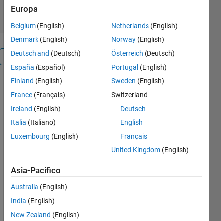
4 mar 2021
Europa
Belgium
(English)
Netherlands
(English)
Denmark
(English)
Norway
(English)
Deutschland
(Deutsch)
Österreich
(Deutsch)
Panoramica
España
(Español)
Portugal
(English)
Finland
(English)
Sweden
(English)
power PV
array
France
(Français)
Switzerland
connected
Ireland
(English)
Deutsch
with grid
Italia
(Italiano)
English
it can
measurements
Luxembourg
(English)
Français
currant
United Kingdom
(English)
,voltage,
frequency,and
Asia-Pacifico
power
Australia
(English)
and can
change
India
(English)
irradance or
New Zealand
(English)
temperature