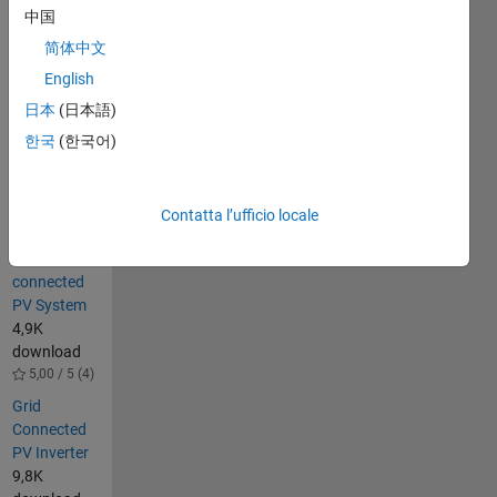
中国
E. saleh
saeid
简体中文
bohliga
English
zwuitina@yahoo.com
日本
(日本語)
Altre
한국
(한국어)
persone
hanno
anche
Contatta l’ufficio locale
scaricato
Grid
connected
PV System
4,9K
download
5,00 / 5 (4)
Grid
Connected
PV Inverter
9,8K