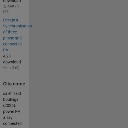
download
4,60 / 5
(11)
Design &
Synchronization
of three
phase grid
connected
PV
4,2K
download
-- / 5 (0)
Cita come
saleh said
bouhliga
(2026).
power PV
array
connected