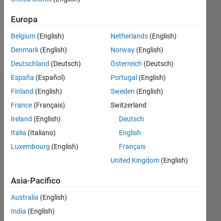
Following:
0
Europa
Belgium
(English)
Netherlands
(English)
Follow
Denmark
(English)
Norway
(English)
Deutschland
(Deutsch)
Österreich
(Deutsch)
España
(Español)
Portugal
(English)
Badge
Finland
(English)
Sweden
(English)
France
(Français)
Switzerland
Youri
Miessen's
Ireland
(English)
Deutsch
Badge
Italia
(Italiano)
English
Luxembourg
(English)
Français
MATLAB
Answers
Tutto
United Kingdom
(English)
Badge
Asia-Pacifico
Australia
(English)
India
(English)