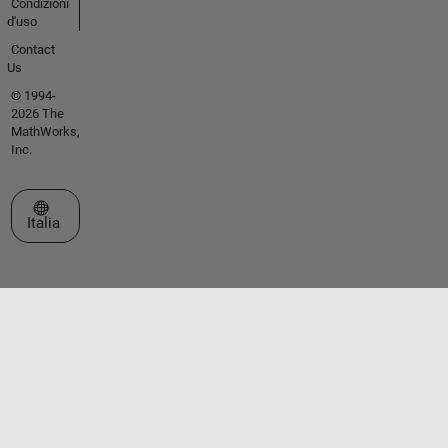
Condizioni
d'uso
Contact
Us
© 1994-
2026 The
MathWorks,
Inc.
Seleziona un sito web
Italia