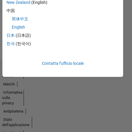
New Zealand
(English)
Thankful Level 1
中国
11 Apr 2020
简体中文
English
Guarda
日本
(日本語)
tutto
한국
(한국어)
Badge
Contatta l’ufficio locale
Centro di
fiducia
Marchi
Informativa
sulla
privacy
Antipirateria
Stato
dell'applicazione