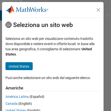
Vai al contenuto
Community
Profile
ATLAB Answers
File Exchange
Cody
AI Chat Playground
Dis
Seleziona un sito web
Seleziona un sito web per visualizzare contenuto tradotto
dove disponibile e vedere eventi e offerte locali. In base alla
Youri
tua area geografica, ti consigliamo di selezionare:
United
States
.
Miessen
United States
Last
seen:
Puoi anche selezionare un sito web dal seguente elenco:
oltre 5
anni fa
Americhe
|
Attivo
dal 2017
América Latina
(Español)
Canada
(English)
Followers:
0
United States
(English)